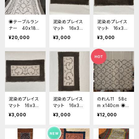
◉テーブルラン
泥染めプレイス
泥染めプレイス
ナー 40x186c
マット 16x30c
マット 16x30c
m ve6 シピボ
m 白11 南米ペル
m 白10 南米ペ
¥20,000
¥3,000
¥3,000
族の泥染め 南
ー シピボ族の
ルー シピボ族
米アマゾンの先
泥染め プレイ
の泥染め プレ
住民族の工芸
スマット 額装
イスマット 額
天然染め
装
泥染めプレイス
泥染めプレイス
のれん11 58c
マット 16x30c
マット 16x30c
m x140cm ◉一
m 白6 南米ペル
m 白5 南米ペル
枚のみ シピボ族
¥3,000
¥3,000
¥12,000
ー シピボ族の
ー シピボ族の
の泥染め 暖
泥染め プレイ
泥染め プレイ
簾 ロング暖簾
スマット 額装
スマット 額装
カーテン 間仕
切り 目隠しカ