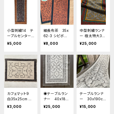
ーテン カフェ
カーテン 天然
草木染め 草木
染め
小型刺繍14 テ
細長布茶 35x
中型刺繍ランナ
ーブルセンター
62-3 シピボ族
ー 極太特大30x
細長ミニ アマ
の泥染め テー
112cm 裏加
¥5,000
¥8,000
¥25,000
ゾン・シピボ族の
ブルセンター
工 アマゾン・シ
泥染め・刺繍
インテリアコー
ピボ族の手刺
ディネート タ
繍 AAA
ペストリー
カフェマット9
◉テーブルラン
テーブルランナ
白35x25cm シ
ナー 40x186c
ー 30x190cm
ピボ族の泥染
m ve2 シピボ族
ve3 シピボ族の
¥3,000
¥25,000
¥15,000
め shipibo m
の泥染め 南米
泥染め 南米ア