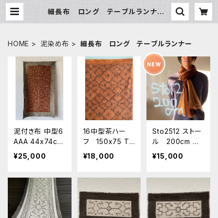
細長布 ロング テーブルランナー |
アマゾン屋 シピボ族の泥染めとバッ
グと雑貨
HOME
泥染め布
細長布 ロング テーブルランナー
泥付き布 中型6
16中型茶ハー
Sto2512 ストー
AAA 44x74cm
フ 150x75 Te
ル 200cm 茶
細長タペストリ
1 シピボ族の泥
色シピボ模様と
¥25,000
¥18,000
¥15,000
ー シピボ
染め アマゾン
明るいオレンジ
族 アマゾンの
の先住民族の工
系茶 ２００x３
泥染め
芸 キャンバス
０ ロング
生地