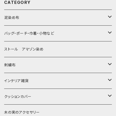
CATEGORY
泥染め布
大判布150-特大250cm ベッドカバー
バッグ・ポーチ・巾着・小物など
〜155cm
中型布 30-90cm
バッグ
ストール アマゾン染め
〜180cm
80-90-
草木染めと泥染め
小型布 コースター・カフェマット・ポットマット
ポシェット・ポーチ・巾着
刺繍布
〜250cm
-70-
帆布の泥染め
小型マット（正方形）
ポシェット・ショルダー
細長布 ロング テーブルランナー
パッチワーク
大判刺繍腰巻
インテリア雑貨
-60-
刺繍入り泥染め
小型マット（長方形）
ポーチ・丸ポーチ・クラッチバッグ
その他
大判泥染め刺繍
額装・木枠・パネル
クッションカバー
30-50
巾着
ブックカバー
小型・中型刺繍雑貨
テーブルコーディネート
小さめ 35cmより
木の実のアクセサリー