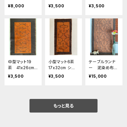
紫系グレー シ
ボ族の泥染め
シピボ族の泥染
¥8,000
¥3,500
¥3,500
ピボ族の泥染め
プレイスマット
め プレイスマ
SHIPIBO 世
ット
界の民芸 先住
民族の工芸布
中型マット19
小型マット6茶
テーブルランナ
茶 41x26cm
17x32cm シピ
ー 泥染め布中
シピボ族の泥染
ボ族の泥染め
型 53x102cm
¥3,500
¥3,500
¥15,000
め プレイスマ
プレイスマット
タペストリー5 フ
ット
テーブルセンタ
チ縫い シピボ
ー
族の泥染め 先
住民族の工芸
インテリア雑貨
もっと見る