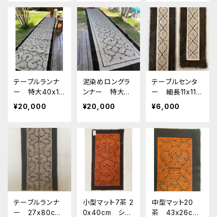
att 先住民の工
アマゾンの先住
マゾンの先住民
芸 カフェマッ
民族の工芸 天
族の工芸 天然
ト プレイスマッ
然染め
染め
ト
テーブルランナ
泥染めロングラ
テーブルセンタ
ー 特大40x19
ンナー 特大40
ー 細長11x117
0cm シピボ族の
x190cm シピボ
cm シピボ族の
¥20,000
¥20,000
¥6,000
泥染め テーブ
族の泥染め
泥染め
ルランナー イ
ンテリアコーディ
ネート
テーブルランナ
小型マット7茶 2
中型マット20
ー 27x80cm
0x40cm シピ
茶 43x26cm