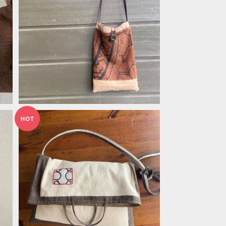
Pos29 薄くて軽く大きめ仕分けポシェ
ット シピボ族の泥染め 世界の民藝
¥5,850
布
10%OFF
染
すっぽりショルダー1 ワンポ刺繍白 シ
ピボ族の泥染め
¥7,500