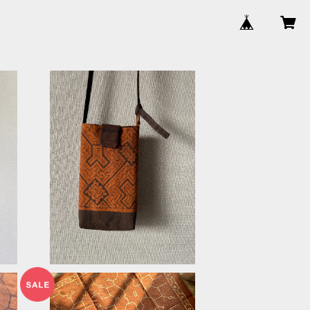
シ
泥染め携帯用ポシェット シピボ族の
め
泥染め シンプルで軽い
¥6,500