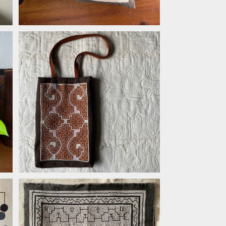
ピ
Bag 泥染め刺繍ミニバッグ パステ
4
ルカラー 柔らかい縦長バッグ
¥8,000