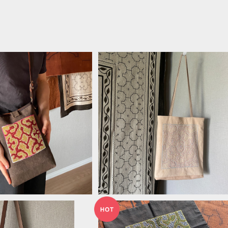
 豪華刺繍のショルダーポ
バッグ 刺繍柔らかいショルダー 
赤と黄色特大 縦長ふかふ
ャーベットぴんく シピボ族の泥染
¥15,000
¥12,000
マグネットホック