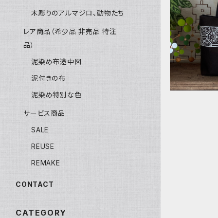
Bag31 
木彫りのアルマジロ、動物たち
刺繍 32.
レア商品（希少品 非売品 特注
品）
泥染め布途中図
泥付きの布
泥染め特別な色
サービス商品
SALE
REUSE
REMAKE
CONTACT
CATEGORY