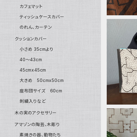
カフェマット
ティッシュケースカバー
のれん、カーテン
クッションカバー
小さめ 35cmより
帆布泥染めパ
40〜43cm
5cm パ
45cmx45cm
大きめ 50cmx50cm
座布団サイズ 60cm
刺繍入りなど
木の実のアクセサリー
アマゾンの陶芸、木彫り
素焼きの器、動物たち