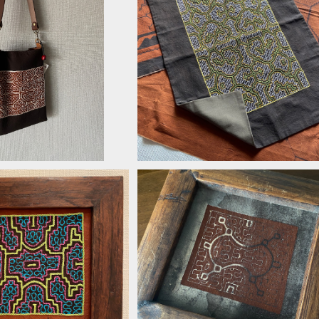
タブレットホルダーipad ポ
中型刺繍 緑と黄色裏付きマット 
3 泥染め刺繍の柔らかいシ
装、タペストリー シピボ族の手刺
¥12,000
¥15,000
24x28cm ホック付き
特注サイズ
SOLD OUT
型刺繍 ゴージャス黄緑とブ
フレームシピボ族の泥染め
額装18 泥付きの布 シピボ族の泥染
¥8,500
エスニック風インテリア雑
め 流木フレーム
貨
¥10,000