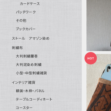
カードケース
パッチワーク
SP 泥染
白 29x
その他
ブックカバー
ストール アマゾン染め
刺繍布
大判刺繍腰巻
大判泥染め刺繍
小型・中型刺繍雑貨
インテリア雑貨
ポシェット
けショルダ
額装・木枠・パネル
テーブルコーディネート
コースター