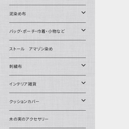
泥染め布
大判布150-特大250cm ベッドカバ
バッグ・ポーチ・巾着・小物など
ー
バッグ
ストール アマゾン染め
〜155cm
中型布 30-90cm
草木染めと泥染め
ポシェット・ポーチ・巾着
刺繍布
〜180cm
80-90-
小型布 コースター・カフェマット・ポ
帆布の泥染め
ットマット
ポシェット・ショルダー
パッチワーク
大判刺繍腰巻
インテリア雑貨
〜250cm
-70-
刺繍入り泥染め
小型マット（正方形）
ポーチ・丸ポーチ・クラッチバッグ
細長布 ロング テーブルランナー
その他
大判泥染め刺繍
額装・木枠・パネル
クッションカバー
-60-
小型マット（長方形）
巾着
ブックカバー
小型・中型刺繍雑貨
テーブルコーディネート
小さめ 35cmより
木の実のアクセサリー
30-50