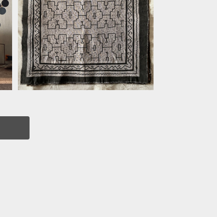
x
中型布50-1 グレー シピボ族の泥染
め
¥5,500