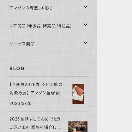
カードケース
コースター
40〜43cm
アマゾンの陶芸、木彫り
カフェマット
45cmx45cm
素焼きの器、動物たち
レア商品（希少品 非売品 特注品）
ティッシュケースカバー
大きめ 50cmx50cm
木彫りのアルマジロ、動物たち
泥染め布途中図
サービス商品
のれん、カーテン
座布団サイズ 60cm
泥付きの布
SALE
BLOG
刺繍入りなど
泥染め特別な色
REUSE
【企画展2026春 シピボ族の
泥染め展】 アマゾン屋＠納
REMAKE
戸・DEN5gallery
2026/3/26
2025あけましておめでとう
ございます。家族を紹介しま