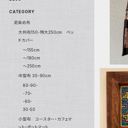
CATEGORY
FPos16
泥染め布
シェット8
ョルダー 
大判布150-特大250cm ベッ
ドカバー
〜155cm
〜180cm
〜250cm
中型布 30-90cm
80-90-
-70-
-60-
額装14 小
ルー 流木
30-50
と手刺繍 
小型布 コースター・カフェマ
ット・ポットマット