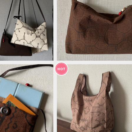
め横型大きめのポシェット
SP 焦茶隠れ模様のショルダーポー
21cm ファスナーポーチ
チ 31.5x21cm 持ち手取り変え可
¥7,500
¥7,500
能 タブレットケース
29 泥染め模様 3面仕分
レジバッグ大 薄紫 シピボ族の泥
ー 裏なし シピボ族の泥
め 38cm
¥5,500
¥15,000
染め