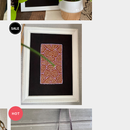
額装20白枠 泥染め刺繍薄紫 緻密
な刺繍 Pimacotton シピボ族の手
¥5,600
刺繍 泥染め 天然染め
20%OFF