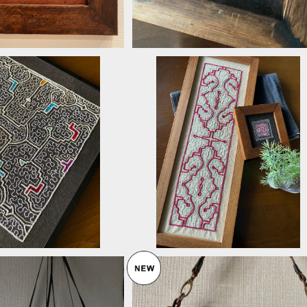
め黒に白刺繍 30cm
額装ロング
¥9,500
¥15,000