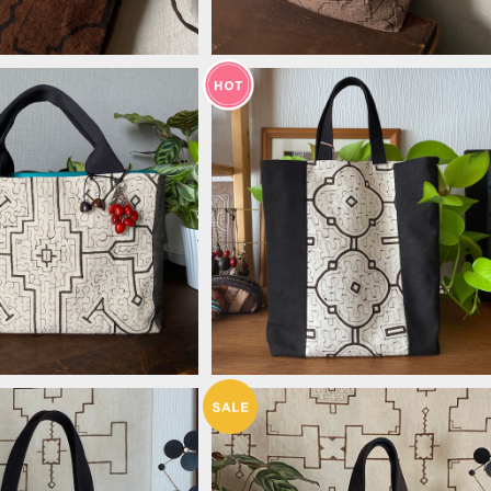
ソコンバッグ 33x21x
泥染めミニバッグ 和風黒と梅 シ
ソコンケース シピボ族の泥
ボ族の泥染め オリジナルバッグ A
¥14,000
¥6,500
染め
幅