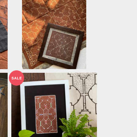
額
額装21 泥付きの布小型 中古の額
繍
ガラス入り
¥7,000
額装19 泥染め白刺繍レースAAA シ
ピボ族の泥染め インテリア雑貨 ペ
¥6,000
ルーアマゾン先住民族の工芸 フリー
ハンドの模様
20%OFF