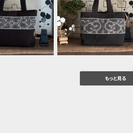
シピボバッグ 泥染め黒に白
Bag バッグ 泥染め黒に白刺繍 33
5x22x6cm マグネットホ
21x10 シンプル
¥12,000
¥12,000
ック シンプル
20%OFF
20%OFF
もっと見る