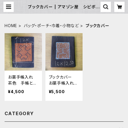
ブックカバー | アマゾン屋 シピボ族
の泥染めとバッグと雑貨
HOME
バッグ・ポーチ・巾着・小物など
ブックカバー
お薬手帳入れ
ブックカバー
茶色 手帳とカ
お薬手帳入れ
ードケース付き
泥染めに刺繍
¥4,500
¥5,500
ブックカバーとし
白 16x12.5cm
ても
カード用ケー
ス付き ブック
CATEGORY
カバーとしても