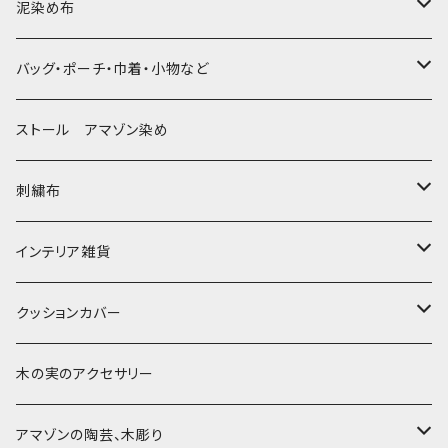
泥染め布
大判布150-特大250cm ベッドカバー
バッグ・ポーチ・巾着・小物など
〜155cm
中型布 30-90cm
バッグ
ストール アマゾン染め
〜180cm
80-90-
草木染めと泥染め
小型布 コースター・カフェマット・ポットマット
ポシェット・ポーチ・巾着
刺繍布
〜250cm
-70-
帆布の泥染め
小型マット（正方形）
ポシェット・ショルダー
細長布 ロング テーブルランナー
パッチワーク
大判刺繍腰巻
インテリア雑貨
-60-
刺繍入り泥染め
小型マット（長方形）
ポーチ・丸ポーチ・クラッチバッグ
その他
大判泥染め刺繍
額装・木枠・パネル
クッションカバー
30-50
巾着
ブックカバー
小型・中型刺繍雑貨
テーブルコーディネート
小さめ 35cmより
木の実のアクセサリー
カードケース
コースター
40〜43cm
アマゾンの陶芸、木彫り