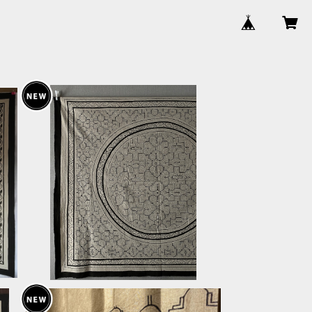
マ
G2500 大判白キレイ155x000cmA
四
シピボ族の泥染め 先住民族の工芸
¥28,000
布 伝統工芸 エスニック