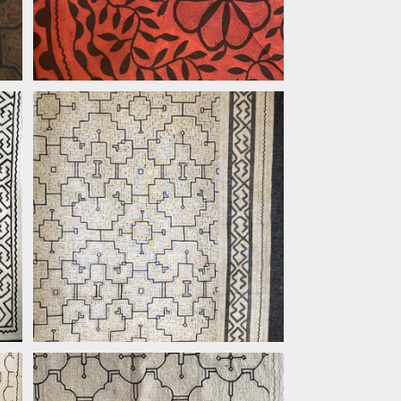
m
3大判白シンプル 155x135cm AA
民
A アマゾン・シピボ族の泥染め
¥25,000
ロ
バ