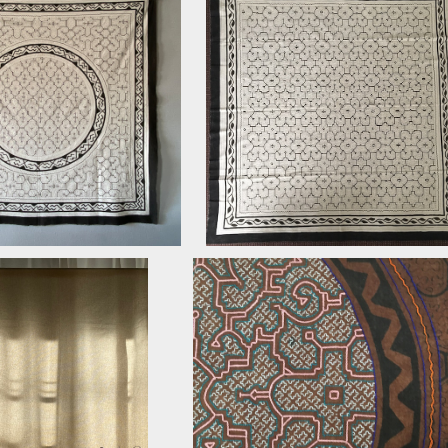
円山155x155cmシピボ族
F33⭕️大判白 147x152cm AAA 
先住民族の工芸布 伝統工
地 アマゾン シピボ族の泥染め シ
¥28,000
¥35,000
芸 エスニック
プル 植物
大判大刺繍泥染布円04ピンク ア
途中図 140x150cm
ゾン・シピボ族の泥染め アヤワス
簾 アマゾンの先住民族
¥36,000
AAA タペストリー 先住民族の
¥18,000
泥染め インテリア目隠し
芸 スピリチュアル
カーテン
20%OFF