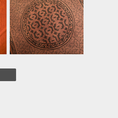
図
B12大判円濃い紫 155x148cm
円太線mw植物 アマゾンシピボ族の
¥35,000
泥染め AAA 天然染め