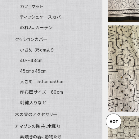
カフェマット
ティッシュケースカバー
のれん、カーテン
クッションカバー
小さめ 35cmより
40〜43cm
18ベッドカ
04x155cm シピボ族の泥染め 
45cmx45cm
ゾンの先住
テーブルク
大きめ 50cmx50cm
座布団サイズ 60cm
刺繍入りなど
木の実のアクセサリー
アマゾンの陶芸、木彫り
素焼きの器、動物たち