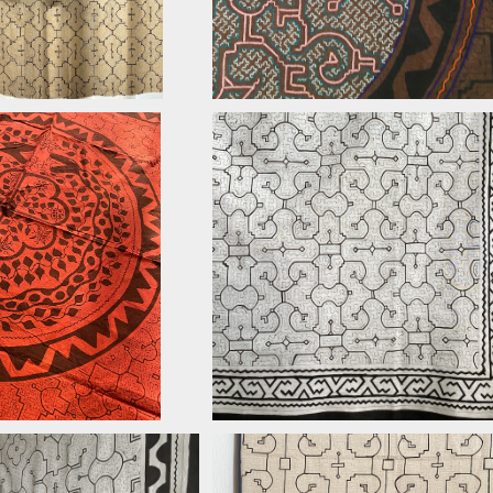
大判赤アナコンダ蛇とピラニ
28大判白L8シンプル 153x141c
テ染めピンク シピボ族の
シピボ族の泥染め アマゾンの先住
¥22,400
泥染め
¥33,000
族の工芸 インテリア、テーブルク
ス、タペストリー、カーテン、マルチカ
20%OFF
ー