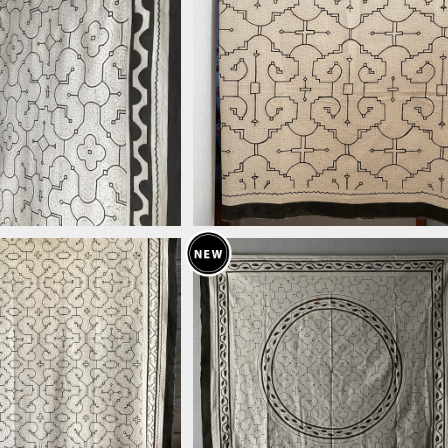
155x133cm アナコンダ
39大判白シンプル 152x135cm 
ン シピボ族の泥染め アナ
字架 シピボ族の泥染め アマゾン
¥25,000
¥28,000
コンダ
先住民族の工芸 インテリア、テー
ルクロス、タペストリー、カーテン、マ
チカバー
大te3シンプル156x156
42大判白円葉っぱ155x155cmシ
族の泥染め アマゾンの先
ボ族の泥染め 先住民族の工芸布 
¥35,000
¥28,000
芸 インテリア、テーブル
統工芸 エスニック
ストリー、カーテン、マルチ
カバー