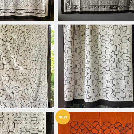
バー白 特大Nカラフル 2
20ベッドカバー白 途中図厚地 
アマ
大180x152cm シピボ族の泥染
¥50,000
¥35,000
民族の工芸 インテリア、
アマゾンの先住民族の工芸 インテ
ロス、タペストリー、カーテ
ア、テーブルクロス、タペストリー、カ
ン、マルチカバー
テン、マルチカバー