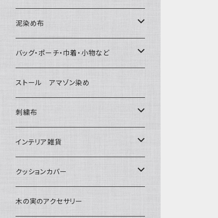
泥染め布
大判布150-特大250cm ベッドカバ
バッグ・ポーチ・巾着・小物など
ー
バッグ
ストール アマゾン染め
〜155cm
中型布 30-90cm
草木染めと泥染め
ポシェット・ポーチ・巾着
刺繍布
〜180cm
80-90-
小型布 コースター・カフェマット・ポ
帆布の泥染め
ットマット
ポシェット・ショルダー
パッチワーク
大判刺繍腰巻
インテリア雑貨
〜250cm
-70-
刺繍入り泥染め
小型マット（正方形）
ポーチ・丸ポーチ・クラッチバッグ
細長布 ロング テーブルランナー
その他
大判泥染め刺繍
額装・木枠・パネル
クッションカバー
-60-
小型マット（長方形）
巾着
ブックカバー
小型・中型刺繍雑貨
テーブルコーディネート
小さめ 35cmより
木の実のアクセサリー
30-50