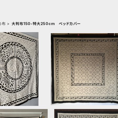
め布
大判布150-特大250cm ベッドカバー
 大判白二重円蛇 155cm
35⭕️大判白 155x145cm AAA ア
ピボ族の泥染め
ゾン シピボ族の泥染め アヤワスカ
¥21,250
¥30,000
角葉っぱ
15%OFF