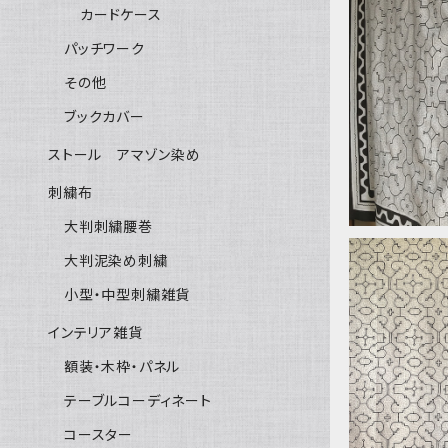
カードケース
パッチワーク
41大判白 
その他
蛇 アマゾ
ブックカバー
ストール アマゾン染め
刺繍布
大判刺繍腰巻
大判泥染め刺繍
小型・中型刺繍雑貨
インテリア雑貨
21⭕️大判白
額装・木枠・パネル
cmシピボ
住民族の工
テーブルコーディネート
クロス、タペ
コースター