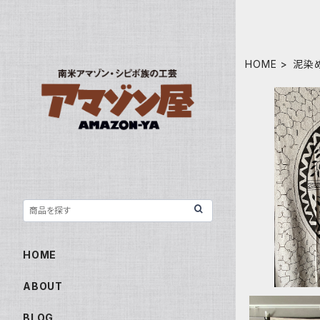
HOME
泥染
FG2502
シ
HOME
ABOUT
BLOG