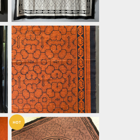
26大判茶 150x155cm オレンジ系
特
シピボ族の泥染め 南米アマゾン先住
め
¥25,200
民族 テキスタイル 工藝布
リ
ー
10%OFF