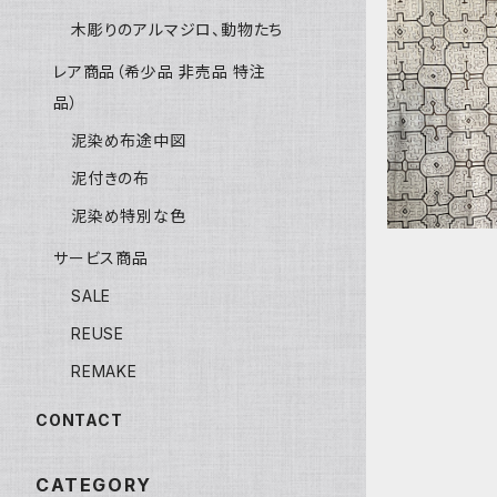
木彫りのアルマジロ、動物たち
29大判白L9 1
レア商品（希少品 非売品 特注
の泥染め 
芸 天然染
品）
ロス、タペス
泥染め布途中図
泥付きの布
泥染め特別な色
サービス商品
SALE
REUSE
REMAKE
CONTACT
CATEGORY