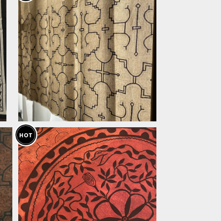
厚
カーテン布3 途中図 140x150cm
ン
草木染め暖簾 アマゾンの先住民族2
¥18,000
020 シピボ族の泥染め インテリア
目隠し カーテン
マ
33大判赤黒円 150x134cm 蛇ア
カ
ヤワスカ 赤茶 アマゾン・シピボ族の
¥21,000
工
泥染め
25%OFF