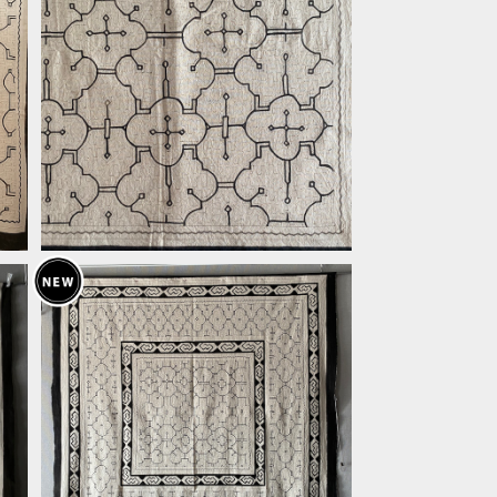
十
38大判白 152x140cm シンプル シ
の
ピボ族の泥染め アマゾンの先住民族
¥25,000
ブ
の工芸 インテリア、テーブルクロス、
ル
タペストリー、カーテン、マルチカバー
ピ
G2506 大判白四角梅158x155 シ
伝
ピボ族の泥染め
¥28,000