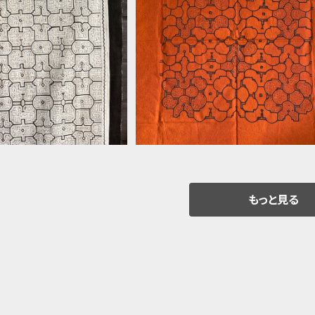
43x153cm シピボ族
27大判茶new2024 ふちなし途中
アマゾンの先住民族の工
¥28,000
¥35,000
めインテリア、テーブルク
トリー、カーテン、マルチカ
バー
もっと見る