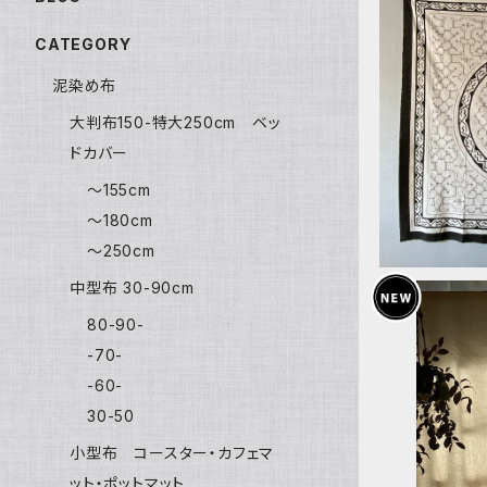
CATEGORY
泥染め布
G2504白
の泥染め 
大判布150-特大250cm ベッ
ドカバー
〜155cm
〜180cm
〜250cm
中型布 30-90cm
80-90-
-70-
-60-
30-50
カーテン布1
草木染め暖
シピボ族の
小型布 コースター・カフェマ
ット・ポットマット