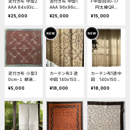
泥付き布 中型2
泥付き布 中型1
F中型白90-17
AAA 84x93cm
AAA 96x96cm
円太線QR
シピボ族 アマ
シピボ族 アマ
シピボ族の泥染
¥25,000
¥25,000
¥15,000
ゾンの泥染め
ゾンの泥染め
め布 90x86
shipibo 草
木染め タペス
トリ 世界の民
藝 エスニック
布
泥付き布 小型3
カーテン布3 途
カーテン布1途中
0cm−１ 額装
中図 140x150c
図 140x150c
用 シピボ族
m 草木染め暖
m 草木染め暖
¥5,000
¥18,000
¥18,000
アマゾンの泥染
簾 アマゾンの
簾 アマゾンの
め
先住民族2020
先住民族 シピ
シピボ族の泥
ボ族の泥染め イ
染め インテリア
ンテリア目隠
目隠し カーテ
し カーテン
ン