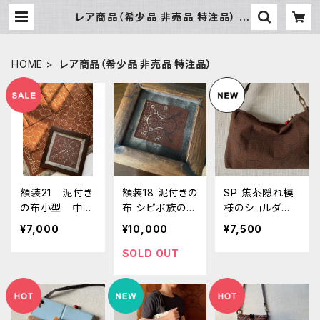
レア商品（希少品 非売品 特注品） |
アマゾン屋 シピボ族の泥染めとバッ
グと雑貨
HOME
レア商品（希少品 非売品 特注品）
額装21 泥付き
額装18 泥付きの
SP 焦茶隠れ模
の布小型 中古
布 シピボ族の泥
様のショルダー
の額ガラス入
染め 流木フレ
ポーチ 31.5x2
¥7,000
¥10,000
¥7,500
り
ーム
1cm 持ち手取り
変え可能 タブ
SOLD OUT
レットケース