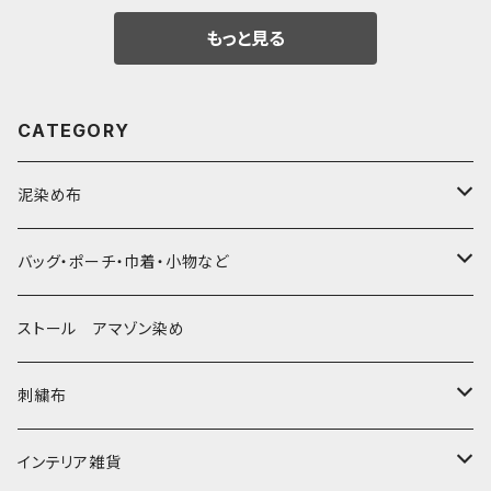
もっと見る
CATEGORY
泥染め布
大判布150-特大250cm ベッドカバー
バッグ・ポーチ・巾着・小物など
〜155cm
中型布 30-90cm
バッグ
ストール アマゾン染め
〜180cm
80-90-
草木染めと泥染め
小型布 コースター・カフェマット・ポットマット
ポシェット・ポーチ・巾着
刺繍布
〜250cm
-70-
帆布の泥染め
小型マット（正方形）
ポシェット・ショルダー
細長布 ロング テーブルランナー
パッチワーク
大判刺繍腰巻
インテリア雑貨