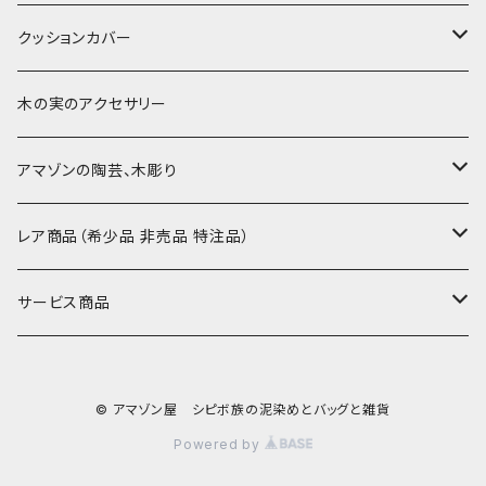
-60-
刺繍入り泥染め
小型マット（長方形）
ポーチ・丸ポーチ・クラッチバッグ
その他
大判泥染め刺繍
額装・木枠・パネル
クッションカバー
30-50
巾着
ブックカバー
小型・中型刺繍雑貨
テーブルコーディネート
小さめ 35cmより
木の実のアクセサリー
カードケース
コースター
40〜43cm
アマゾンの陶芸、木彫り
カフェマット
45cmx45cm
素焼きの器、動物たち
レア商品（希少品 非売品 特注品）
ティッシュケースカバー
大きめ 50cmx50cm
木彫りのアルマジロ、動物たち
泥染め布途中図
サービス商品
のれん、カーテン
座布団サイズ 60cm
泥付きの布
SALE
© アマゾン屋 シピボ族の泥染めとバッグと雑貨
刺繍入りなど
泥染め特別な色
REUSE
Powered by