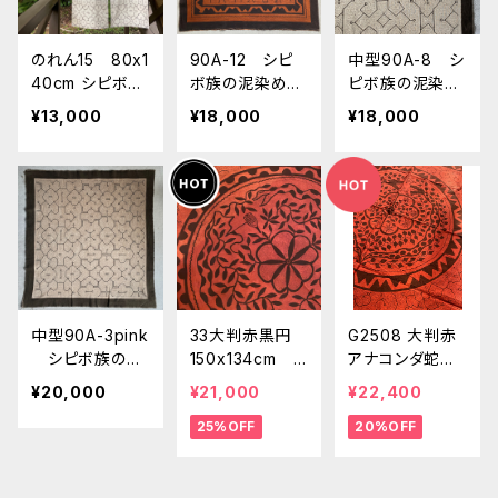
のれん15 80x1
90A-12 シピ
中型90A-8 シ
40cm シピボ族
ボ族の泥染め
ピボ族の泥染め
の泥染め 世界
布 世界の民藝
布 世界の民藝
¥13,000
¥18,000
¥18,000
の民芸布 イン
布 幾何学模様
布 幾何学模
テリア
様 インテリア
雑貨 タペスト
リ
中型90A-3pink
33大判赤黒円
G2508 大判赤
シピボ族の泥
150x134cm
アナコンダ蛇と
染め布 世界の
蛇アヤワスカ
ピラニア アチ
¥20,000
¥21,000
¥22,400
民藝布 幾何学
赤茶 アマゾン・
ョテ染めピン
25%OFF
20%OFF
模様 インテリ
シピボ族の泥染
ク シピボ族の
ア雑貨 タペス
め
泥染め
トリ