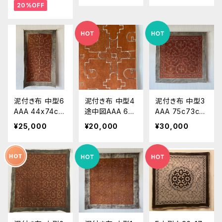
20%OFF
ブル シピボ族
ピボ族の泥染め
世界の民藝布
の泥染めカバー
カバー61 南米
タペストリー
93 南米ペルー
ペルーアマゾン
インテリア雑
アマゾン 草木
草木染め エス
貨 幾何学模様
染め エスニッ
ニック 民芸
ク 民芸 お洒
実寸39x40cm
落インテリア
泥付き布 中型6
泥付き布 中型4
泥付き布 中型3
AAA 44x74cm
途中図AAA 64
AAA 75c73cm
細長タペストリ
×69cm タペス
シピボ族 アマ
¥25,000
¥20,000
¥30,000
ー シピボ
トリー シピボ
ゾンの泥染め
族 アマゾンの
族 アマゾンの
泥染め
泥染め