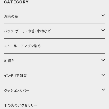
CATEGORY
泥染め布
大判布150-特大250cm ベッドカバー
バッグ・ポーチ・巾着・小物など
〜155cm
中型布 30-90cm
バッグ
ストール アマゾン染め
〜180cm
80-90-
草木染めと泥染め
小型布 コースター・カフェマット・ポットマット
ポシェット・ポーチ・巾着
刺繍布
〜250cm
-70-
帆布の泥染め
小型マット（正方形）
ポシェット・ショルダー
細長布 ロング テーブルランナー
パッチワーク
大判刺繍腰巻
インテリア雑貨
-60-
刺繍入り泥染め
小型マット（長方形）
ポーチ・丸ポーチ・クラッチバッグ
その他
大判泥染め刺繍
額装・木枠・パネル
クッションカバー
30-50
巾着
ブックカバー
小型・中型刺繍雑貨
テーブルコーディネート
小さめ 35cmより
木の実のアクセサリー