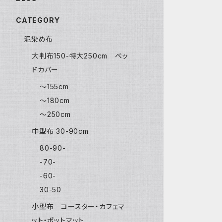
CATEGORY
泥染め布
大判布150-特大250cm ベッ
ドカバー
〜155cm
〜180cm
〜250cm
中型布 30-90cm
80-90-
-70-
-60-
30-50
小型布 コースター・カフェマ
ット・ポットマット