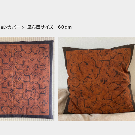
ションカバー
座布団サイズ 60cm
カバー2 両面55x59c
泥染め座布団カバー 両面 55x5
族の工芸布 先住民族の
cm 茶と焦げ茶の2種模様 ジャンボ
¥12,000
¥12,000
布
クッションカバー1 アマゾンの泥
め シピボ族 天然染め