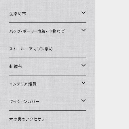
泥染め布
大判布150-特大250cm ベッドカバ
バッグ・ポーチ・巾着・小物など
ー
バッグ
ストール アマゾン染め
〜155cm
中型布 30-90cm
草木染めと泥染め
ポシェット・ポーチ・巾着
刺繍布
〜180cm
80-90-
小型布 コースター・カフェマット・ポ
帆布の泥染め
ットマット
ポシェット・ショルダー
パッチワーク
大判刺繍腰巻
インテリア雑貨
〜250cm
-70-
刺繍入り泥染め
小型マット（正方形）
ポーチ・丸ポーチ・クラッチバッグ
細長布 ロング テーブルランナー
その他
大判泥染め刺繍
額装・木枠・パネル
クッションカバー
-60-
小型マット（長方形）
巾着
ブックカバー
小型・中型刺繍雑貨
テーブルコーディネート
小さめ 35cmより
木の実のアクセサリー
30-50