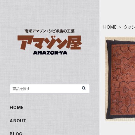
HOME
クッ
泥染め座布団
m シピボ
HOME
ABOUT
BLOG