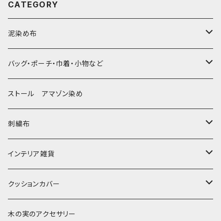
CATEGORY
泥染め布
大判布150-特大250cm ベッドカバー
バッグ・ポーチ・巾着・小物など
〜155cm
中型布 30-90cm
バッグ
ストール アマゾン染め
〜180cm
80-90-
草木染めと泥染め
小型布 コースター・カフェマット・ポットマット
ポシェット・ポーチ・巾着
刺繍布
〜250cm
-70-
帆布の泥染め
小型マット（正方形）
ポシェット・ショルダー
細長布 ロング テーブルランナー
パッチワーク
大判刺繍腰巻
インテリア雑貨
-60-
刺繍入り泥染め
小型マット（長方形）
ポーチ・丸ポーチ・クラッチバッグ
その他
大判泥染め刺繍
額装・木枠・パネル
クッションカバー
30-50
巾着
ブックカバー
小型・中型刺繍雑貨
テーブルコーディネート
小さめ 35cmより
木の実のアクセサリー