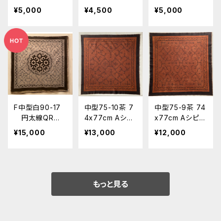
クッション アマ
クッションサイ
ション アマゾ
¥5,000
¥4,500
¥5,000
ゾン シピボ族
ズ アマゾン・シ
ン・シピボ族の泥
の泥染め 厚生
ピボ族の泥染め
染め
地
厚生地
F中型白90-17
中型75-10茶 7
中型75-9茶 74
円太線QR
4x77cm Aシピ
x77cm Aシピボ
シピボ族の泥染
ボ族の泥染め
族の泥染め 草
¥15,000
¥13,000
¥12,000
め布 90x86
草木染め フリ
木染め フリー
shipibo 草
ーハンドの幾何
ハンドの幾何学
木染め タペス
学模様 世界の
模様 世界の民
トリ 世界の民
民藝布 南米ア
藝布 南米アマ
藝 エスニック
マゾンの先住民
ゾンの先住民
もっと見る
布
族 タペストリ
族 タペストリ
ー スカーフ
ー スカーフ