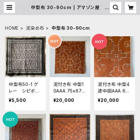
中型布 30-90cm | アマゾン屋 シ
ピボ族の泥染めとバッグと雑貨
HOME
泥染め布
中型布 30-90cm
中型布50-1 グ
泥付き布 中型1
泥付き布 中型4
レー シピボ族
0AAA 75x67c
途中図AAA 64
の泥染め
m シピボ族 ア
×69cm タペス
¥5,500
¥20,000
¥20,000
マゾンの泥染め
トリー シピボ
世界の民藝布
族 アマゾンの
タペストリー
泥染め
インテリア雑
貨 幾何学模様