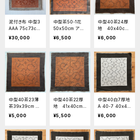
泥付き布 中型3
中型茶50-1花
中型40茶24厚
AAA 75c73cm
50x50cm アマ
地 40x40cm
シピボ族 アマ
ゾンの泥染め
クッション シピ
¥30,000
¥6,500
¥6,000
ゾンの泥染め
shipibo シピボ
ボ族の泥染め
族 南米アマゾ
AA
ンの草木染め
風呂敷サイズ
タロット祭壇用
中型40茶23薄
中型40茶22厚
中型40白7厚地
茶39x39cm シ
地 41x40cm
A 40-7 40x43
ピボ族の泥染
クッション シピ
cm 南米アマゾ
¥5,000
¥5,500
¥6,000
め AA
ボ族の泥染め
ン シピボ族の
AAA
泥染め