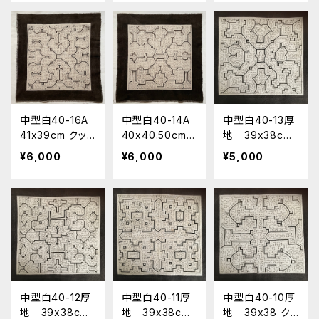
め AAA
AA
中型白40-16A
中型白40-14A
中型白40-13厚
41x39cm クッ
40x40.50cm
地 39x38cm
ション シピボ
シピボ族の泥染
クッション アマ
¥6,000
¥6,000
¥5,000
族の泥染め A
め AAA クッシ
ゾン・シピボ族の
AA 世界の民
ョンサイズ
泥染め
藝布
中型白40-12厚
中型白40-11厚
中型白40-10厚
地 39x38cm
地 39x38cm
地 39x38 クッ