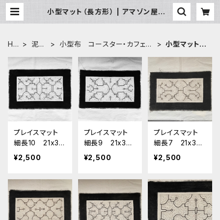
小型マット（長方形） | アマゾン屋 シ
ピボ族の泥染めとバッグと雑貨
HO
泥染
小型布 コースター・カフェマ
小型マット
ME
め布
ット・ポットマット
（長方形）
プレイスマット
プレイスマット
プレイスマット
細長10 21x34
細長9 21x34c
細長7 21x34c
cm シピボ族の
m シピボ族の
m シピボ族の
¥2,500
¥2,500
¥2,500
泥染め白 アマ
泥染め白 アマ
泥染め白 アマ
ゾンの先住民族
ゾンの先住民族
ゾンの先住民族
の工芸 インテ
の工芸 インテ
の工芸 インテ
リア雑貨布 エ
リア雑貨布 エ
リア雑貨布 エ
スニック
スニック
スニック