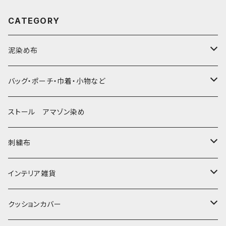
CATEGORY
泥染め布
大判布150-特大250cm ベッドカバー
バッグ・ポーチ・巾着・小物など
〜155cm
中型布 30-90cm
バッグ
ストール アマゾン染め
〜180cm
80-90-
草木染めと泥染め
小型布 コースター・カフェマット・ポットマット
ポシェット・ポーチ・巾着
刺繍布
〜250cm
-70-
帆布の泥染め
小型マット（正方形）
ポシェット・ショルダー
細長布 ロング テーブルランナー
パッチワーク
大判刺繍腰巻
インテリア雑貨
-60-
刺繍入り泥染め
小型マット（長方形）
ポーチ・丸ポーチ・クラッチバッグ
その他
大判泥染め刺繍
額装・木枠・パネル
クッションカバー