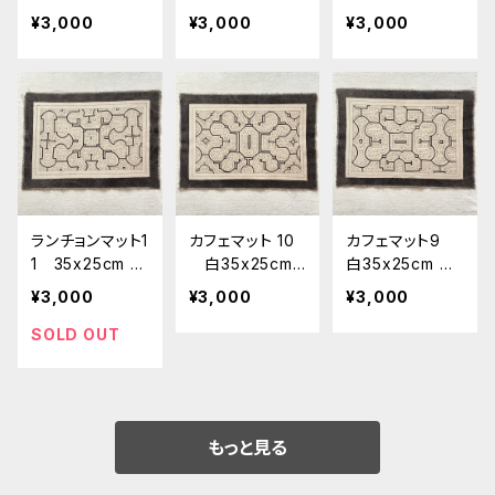
裏加工 シピボ
シピボ族の泥染
ピボ族の泥染
¥3,000
¥3,000
¥3,000
族の泥染め 天
め shipibo m
め shipibo m
然染め 先住民
att 先住民の工
att 先住民の工
族の工芸 プレ
芸 カフェマッ
芸 カフェマッ
イスマット
ト プレイスマッ
ト プレイスマッ
ト
ト
ランチョンマット1
カフェマット 10
カフェマット9
1 35x25cm シ
白35x25cm
白35x25cm シ
ピボ族の泥染め
シピボ族の泥染
ピボ族の泥染
¥3,000
¥3,000
¥3,000
白 shipibo m
め shipibo m
め shipibo m
att カフェマッ
att 先住民の工
att 先住民の工
SOLD OUT
ト プレイスマッ
芸 カフェマッ
芸 カフェマッ
ト
ト プレイスマッ
ト プレイスマッ
ト
ト
もっと見る