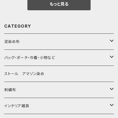
もっと見る
落インテリア
芸 お洒落イン
洒落インテリ
39x39cm
テリア
ア 35x35cm
CATEGORY
泥染め布
大判布150-特大250cm ベッドカバー
バッグ・ポーチ・巾着・小物など
〜155cm
中型布 30-90cm
バッグ
ストール アマゾン染め
〜180cm
80-90-
草木染めと泥染め
小型布 コースター・カフェマット・ポットマット
ポシェット・ポーチ・巾着
刺繍布
〜250cm
-70-
帆布の泥染め
小型マット（正方形）
ポシェット・ショルダー
細長布 ロング テーブルランナー
パッチワーク
大判刺繍腰巻
インテリア雑貨