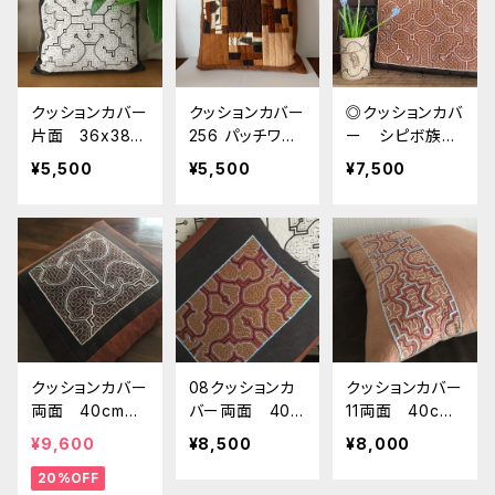
洒落インテリ
め エスニッ
ア
ク 世界の民藝
布
クッションカバー
クッションカバー
◎クッションカバ
片面 36x38c
256 パッチワー
ー シピボ族の
m 模様に裏キ
ク 38x36cm
泥染めと刺繍
¥5,500
¥5,500
¥7,500
ナリ白 シピボ族
30x40cm 泥
の泥染めカバー
染めに刺繍と茶
59 南米ペルー
染め シピボ族の
アマゾン 草木染
泥染めカバー19
め エスニッ
南米ペルーア
ク 民芸 実
マゾン 草木染
寸36x38cm
め エスニッ
ク 民芸
クッションカバー
08クッションカ
クッションカバー
両面 40cm
バー両面 40c
11両面 40cm
用 焦げ茶に白
m用 泥染めに
用 ベージュ染
¥9,600
¥8,500
¥8,000
刺繍と茶染め シ
刺繍と茶染め シ
めに水色刺繍と
20%OFF
ピボ族の泥染め
ピボ族の泥染め
グレー染め シピ