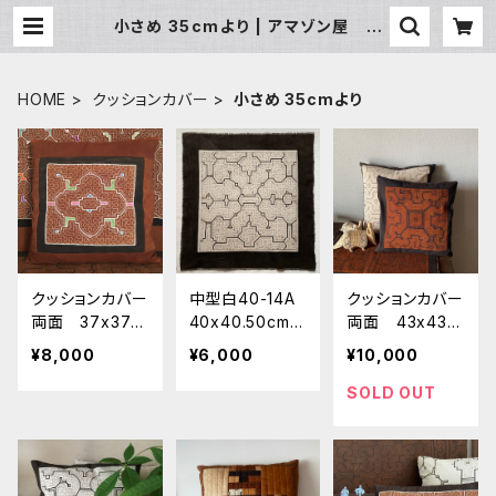
小さめ 35cmより | アマゾン屋 シ
ピボ族の泥染めとバッグと雑貨
HOME
クッションカバー
小さめ 35cmより
クッションカバー
中型白40-14A
クッションカバー
両面 37x37c
40x40.50cm
両面 43x43c
m 茶染めにパ
シピボ族の泥染
m リバーシブ
¥8,000
¥6,000
¥10,000
ステル刺繍 シピ
め AAA クッシ
ル泥染め茶ギザ
ボ族の泥染めカ
ョンサイズ
ギザと十字架模
SOLD OUT
バー21 南米ペ
様 シピボ族の泥
ルーアマゾン 草
染めカバー208
木染め エスニ
南米ペルーア
ック 民芸 お
マゾン 草木染