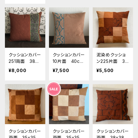
カバー20 南米
カバー08 南米
ボ族の泥染めカ
ペルーアマゾン
ペルーアマゾン
バー 南米ペル
草木染め エス
草木染め エス
ーアマゾン 草木
ニック 民芸
ニック 民芸
染め エスニッ
お洒落インテリ
お洒落インテリ
ク 民芸 お洒
ア 38x38cm
ア 38x38cm
落インテリア 3
7x37cm
クッションカバー
クッションカバー
泥染めクッショ
251両面 38x4
10片面 40cm
ン225片面 38
1cm 茶染めに
用 ピンク染め
x38cm 草木染
¥8,000
¥7,500
¥5,500
緑刺繍 シピボ族
に水色刺繍裏空
めパッチワー
の泥染めカバー
色 シピボ族の泥
ク 16分割
06 南米ペル
染めカバー 南
ーアマゾン 草木
米ペルーアマゾ
染め エスニッ
ン 草木染め エ
ク 民芸
スニック 民芸
クッションカバー
クッションカバー
クッションカバー
両面 35x35c
両面 35x35c
両面 38x38c