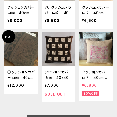
クッションカバー
70 クッションカ
クッションカバー
両面 40cm
バー両面 40c
両面 40cm
用 茶模様リバ
m用 茶模様リ
用 茶模様と茶
¥8,000
¥8,500
¥6,500
ーシブル シピボ
バーシブル シピ
染め シピボ族の
族の泥染めカバ
ボ族の泥染めカ
泥染めカバー14
ー73 南米ペル
バー70 南米
南米ペルーア
ーアマゾン 草木
ペルーアマゾン
マゾン 草木染
染め エスニッ
草木染め エス
め エスニッ
ク 民芸 実
ニック 民芸
ク 民芸 お洒
寸39x40cm
実寸39x40cm
落インテリア
◎クッションカバ
クッションカバー
クッションカバー
ー両面 40cm
両面 40x40c
両面 40cm
用 墨色系泥染
m パッチワー
用 ベージュに
¥12,000
¥7,000
¥6,800
めダブル シピボ
クとギザギザ染
ピンク模様 シピ
20%OFF
族の泥染めカバ
め シピボ族の泥
ボ族の泥染めカ
SOLD OUT
ー32 南米ペル
染めカバー43
バー24 南米ペ
ーアマゾン 草木
南米ペルーアマ
ルーアマゾン 草
染め エスニッ
ゾン 草木染め
木染め エスニ
ク 民芸 お洒
エスニック 民
ック 民芸 お