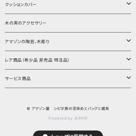
-60-
刺繍入り泥染め
小型マット（長方形）
ポーチ・丸ポーチ・クラッチバッグ
その他
大判泥染め刺繍
額装・木枠・パネル
クッションカバー
30-50
巾着
ブックカバー
小型・中型刺繍雑貨
テーブルコーディネート
小さめ 35cmより
木の実のアクセサリー
カードケース
コースター
40〜43cm
アマゾンの陶芸、木彫り
カフェマット
45cmx45cm
素焼きの器、動物たち
レア商品（希少品 非売品 特注品）
ティッシュケースカバー
大きめ 50cmx50cm
木彫りのアルマジロ、動物たち
泥染め布途中図
サービス商品
のれん、カーテン
座布団サイズ 60cm
泥付きの布
SALE
© アマゾン屋 シピボ族の泥染めとバッグと雑貨
刺繍入りなど
泥染め特別な色
REUSE
Powered by
REMAKE