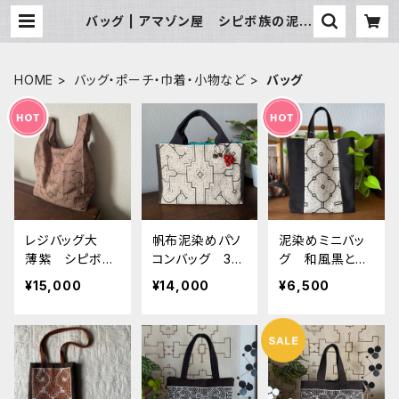
バッグ | アマゾン屋 シピボ族の泥染
めとバッグと雑貨
HOME
バッグ・ポーチ・巾着・小物など
バッグ
レジバッグ大
帆布泥染めパソ
泥染めミニバッ
薄紫 シピボ族
コンバッグ 33
グ 和風黒と
の泥染め 38c
x21x5cm パソ
梅 シピボ族の
¥15,000
¥14,000
¥6,500
m
コンケース シ
泥染め オリジ
ピボ族の泥染め
ナルバッグ A4幅