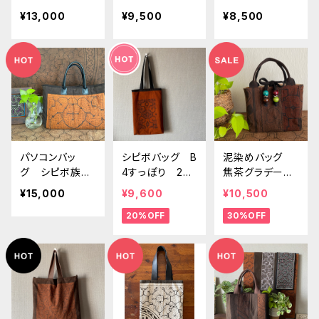
9cm 黒ポケッ
x16x10cm マグ
泥染め緑刺繍
¥13,000
¥9,500
¥8,500
ト付き マグネ
ネットホック付き
シピボ族の泥染
ットホック
め クラッチバッ
グ11
パソコンバッ
シピボバッグ B
泥染めバッグ
グ シピボ族の
4すっぽり 2面
焦茶グラデーシ
泥染めを手縫い
オリジナル シ
ョン模様の泥染
¥15,000
¥9,600
¥10,500
キルト 本革の
ピボ族の泥染め
めパッチワーク
20%OFF
30%OFF
持ち手
中型巾着ふた
33x19x11cm
先住民族の天然
染め 着物用バ
ッグ アマゾン・
シピボ族の泥染
め