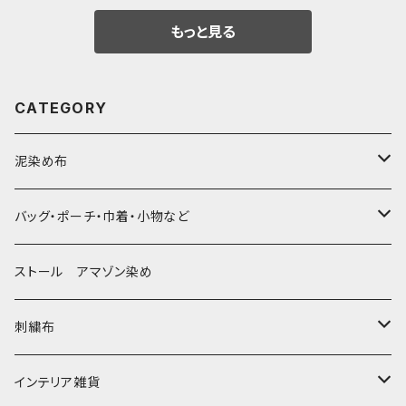
素材
もっと見る
CATEGORY
泥染め布
大判布150-特大250cm ベッドカバー
バッグ・ポーチ・巾着・小物など
〜155cm
中型布 30-90cm
バッグ
ストール アマゾン染め
〜180cm
80-90-
草木染めと泥染め
小型布 コースター・カフェマット・ポットマット
ポシェット・ポーチ・巾着
刺繍布
〜250cm
-70-
帆布の泥染め
小型マット（正方形）
ポシェット・ショルダー
細長布 ロング テーブルランナー
パッチワーク
大判刺繍腰巻
インテリア雑貨