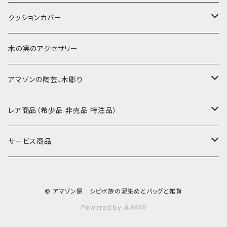
-60-
刺繍入り泥染め
小型マット（長方形）
ポーチ・丸ポーチ・クラッチバッグ
その他
大判泥染め刺繍
額装・木枠・パネル
クッションカバー
30-50
巾着
ブックカバー
小型・中型刺繍雑貨
テーブルコーディネート
小さめ 35cmより
木の実のアクセサリー
カードケース
コースター
40〜43cm
アマゾンの陶芸、木彫り
カフェマット
45cmx45cm
素焼きの器、動物たち
レア商品（希少品 非売品 特注品）
ティッシュケースカバー
大きめ 50cmx50cm
木彫りのアルマジロ、動物たち
泥染め布途中図
サービス商品
のれん、カーテン
座布団サイズ 60cm
泥付きの布
SALE
© アマゾン屋 シピボ族の泥染めとバッグと雑貨
刺繍入りなど
泥染め特別な色
REUSE
Powered by