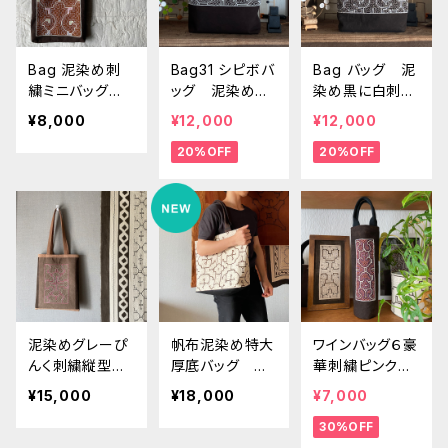
Bag 泥染め刺
Bag31 シピボバ
Bag バッグ 泥
繍ミニバッグ
ッグ 泥染め黒
染め黒に白刺繍
パステルカラ
に白刺繍 32.5
33x21x10 シ
¥8,000
¥12,000
¥12,000
ー 柔らかい縦
x22x6cm マグ
ンプル
20%OFF
20%OFF
長バッグ
ネットホック シ
ンプル
泥染めグレーぴ
帆布泥染め特大
ワインバッグ６豪
んく刺繍縦型シ
厚底バッグ 口
華刺繍ピンク円
ョルダー 30x3
幅45.50cm シ
柱 持ち手しっ
¥15,000
¥18,000
¥7,000
9cm シピボ族の
ピボ族の泥染め
かり インテリ
30%OFF
泥染め 先住民
ア雑貨