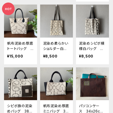
族 民藝
帆布泥染め厚底
泥染め柔らかい
泥染めシピボ模
トートバッグ 3
ショルダー白 2
様白バッグ 柔
5x24x13 本革
7x30cm シピ
らかいアナコン
¥15,000
¥8,500
¥8,500
持ち手フリンジ
ボ族の泥染め
ダ白 31x32cm
ぺたんこシピボ
バッグ
シピボ族の泥染
帆布泥染め厚底
パソコンケー
めバッグ 38x2
ミニバッグ 35
ス 34x26cm