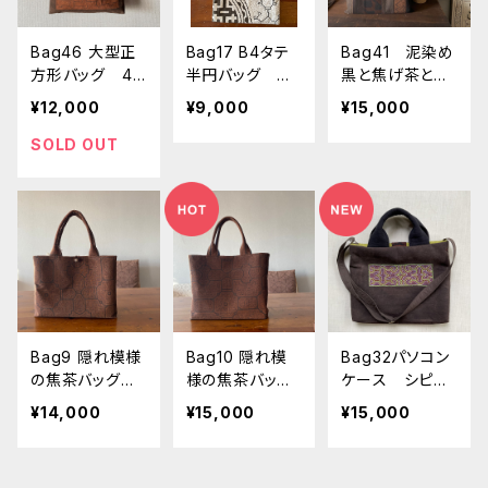
Bag46 大型正
Bag17 B4タテ
Bag41 泥染め
方形バッグ 40
半円バッグ 本
黒と焦げ茶と隠
cm クッションサ
革の持ち手
れ模様の贅沢パ
¥12,000
¥9,000
¥15,000
イズ シピボ族
ッチワークの手
の泥染め
提げ しっかり
SOLD OUT
硬め パソコン
バッグ アマゾ
ンの泥染め シ
ピボ族の泥染め
Bag9 隠れ模様
Bag10 隠れ模
Bag32パソコン
の焦茶バッグ 3
様の焦茶バッグ
ケース シピボ
8x26x5cm 木
大 42x28x10
族の泥染めに緑
¥14,000
¥15,000
¥15,000
の実のフックシ
cm 木の実のフ
刺繍と渋色模様
ピボ模様の手提
ックシピボ模様
のふかふかバッ
げ レア素材
の手提げ レア
グ 36x27x4cm