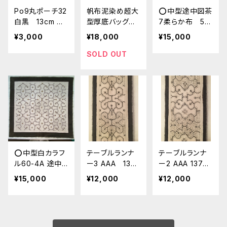
Po9丸ポーチ32
帆布泥染め超大
⭕️中型途中図茶
白黒 13cm 途
型厚底バッグ
7柔らか布 55
中図のハギレ
口幅57cmレ
x55cm AAA 非
¥3,000
¥18,000
¥15,000
シピボ族の泥染
ア アマゾンの
売 シピボ族の
め 草木染めパ
泥染め シピボ
泥染め 柔らか
SOLD OUT
ッチワーク
族の工芸 帆布
布 天然染め
模様染め
⭕️中型白カラフ
テーブルランナ
テーブルランナ
ル60-4A 途中
ー3 AAA 137x
ー2 AAA 137x2
図 56x58cm
22cm 白抜け
2.50cm 白抜
¥15,000
¥12,000
¥12,000
シピボ族の泥染
け アマゾン
め
シピボ族の泥染
め