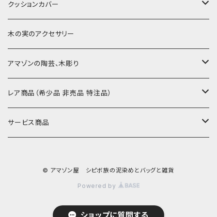
小型マット（長方形）
ポーチ・丸ポーチ・クラッチバッグ
その他
大判泥染め刺繍
額装・木枠・パネル
クッションカバー
30-50
巾着
ブックカバー
小型・中型刺繍雑貨
テーブルコーディネート
小さめ 35cmより
木の実のアクセサリー
カードケース
コースター
40〜43cm
アマゾンの陶芸、木彫り
カフェマット
45cmx45cm
素焼きの器、動物たち
レア商品（希少品 非売品 特注品）
ティッシュケースカバー
大きめ 50cmx50cm
木彫りのアルマジロ、動物たち
泥染め布途中図
サービス商品
のれん、カーテン
座布団サイズ 60cm
泥付きの布
SALE
© アマゾン屋 シピボ族の泥染めとバッグと雑貨
刺繍入りなど
泥染め特別な色
REUSE
Powered by
REMAKE
ショップに質問する