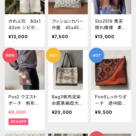
のれん15 80x1
クッションカバー
Sto2519 焦茶
40cm シピボ族
片面 45x45c
隠れ模様 柔ら
の泥染め 世界
m 白途中図一枚
か短め １６０x
¥13,000
¥7,500
¥13,000
の民芸布 イン
布 シピボ族の
２０cm アマゾン
テリア
泥染めカバー10
の泥染め 焦茶
4 南米ペルー
の中に途中図
アマゾン 草木
染め エスニッ
ク 民芸 お洒
落インテリア
Pos2 ウエスト
Bag3帆布泥染
Pos6しっかりポ
ポーチ 帆布リ
め底黒箱型大型
ーチ 途中図の
ングパッチワー
バッグ 50x32
デザイン茶 紐
¥9,000
¥20,000
¥9,500
ク 19x20cm
x13 シピボ族の
の付け替え ポ
25%OFF
シピボ族の泥
泥染め 帆布の
ケット付き シ
染め
大型バッグ シ
ピボ族の泥染
ピボ族の泥染め
め