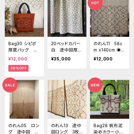
アレンジ
Bag30 シピボ
20ベッドカバー
のれん11 58c
厚底バッグ た
白 途中図厚
m x140cm ◉一
っぷりサイズのト
地 特大180x1
枚のみ シピボ族
¥12,000
¥35,000
¥12,000
ートバッグ シ
52cm シピボ族
の泥染め 暖
20%OFF
ピボ族の泥染
の泥染め アマ
簾 ロング暖簾
め オリジナル
ゾンの先住民族
カーテン 間仕
デザイン 口幅
の工芸 インテ
切り 目隠しカ
４０cm
リア、テーブルク
ーテン カフェ
ロス、タペストリ
カーテン 天然
ー、カーテン、マ
草木染め 草木
ルチカバー
染め
のれん05 ロン
のれん13 途中
Bag28 帆布泥
グ 途中図 9
図ロング 3枚
染めカラー小型