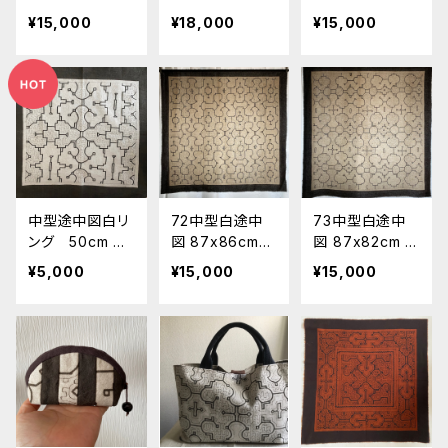
0x140cm アマ
組 120x140c
バッグ 28.50x2
¥15,000
¥18,000
¥15,000
ゾンの泥染め
m シピボ族の泥
3x6
シピボ族の工
染め 先住民族
芸 パーテーシ
の手仕事 スピ
ョン カーテ
リチュアルなイン
ン インテリア
テリア
目隠し
中型途中図白リ
72中型白途中
73中型白途中
ング 50cm リ
図 87x86cm
図 87x82cm シ
ング四隅 途中
シピボ族の泥染
ピボ族の泥染め
¥5,000
¥15,000
¥15,000
図 shipibo シ
め
ピボ族 南米ア
マゾンの草木染
め 風呂敷サイ
ズ