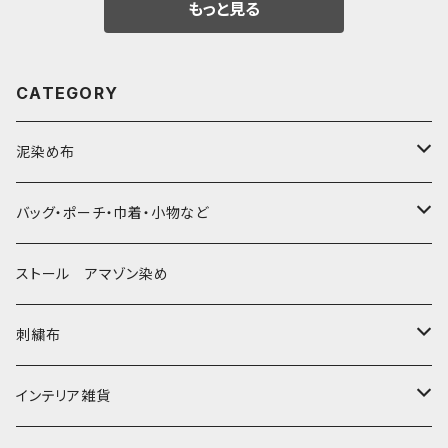
もっと見る
CATEGORY
泥染め布
大判布150-特大250cm ベッドカバー
バッグ・ポーチ・巾着・小物など
〜155cm
中型布 30-90cm
バッグ
ストール アマゾン染め
〜180cm
80-90-
草木染めと泥染め
小型布 コースター・カフェマット・ポットマット
ポシェット・ポーチ・巾着
刺繍布
〜250cm
-70-
帆布の泥染め
小型マット（正方形）
ポシェット・ショルダー
細長布 ロング テーブルランナー
パッチワーク
大判刺繍腰巻
インテリア雑貨
-60-
刺繍入り泥染め