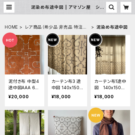
泥染め布途中図 | アマゾン屋 シピ
ボ族の泥染めとバッグと雑貨
HOME
レア商品（希少品 非売品 特注
泥染め布途中図
品）
泥付き布 中型4
カーテン布3 途
カーテン布1途中
途中図AAA 64
中図 140x150c
図 140x150c
×69cm タペス
m 草木染め暖
m 草木染め暖
¥20,000
¥18,000
¥18,000
トリー シピボ
簾 アマゾンの
簾 アマゾンの
族 アマゾンの
先住民族2020
先住民族 シピ
泥染め
シピボ族の泥
ボ族の泥染め イ
染め インテリア
ンテリア目隠
目隠し カーテ
し カーテン
ン