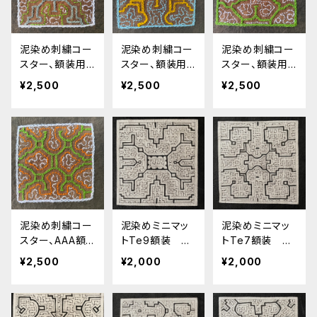
泥染め刺繍コー
泥染め刺繍コー
泥染め刺繍コー
スター、額装用
スター、額装用
スター、額装用
グレー17cm-6
山吹17cm-5
深緑17cm-4 シ
¥2,500
¥2,500
¥2,500
シピボ族の泥
シピボ族の泥染
ピボ族の泥染
染め インテリ
め インテリア
め インテリア
ア雑貨 先住民
雑貨 先住民の
雑貨 先住民の
の工芸 民藝
工芸 民藝
工芸 民藝
泥染め刺繍コー
泥染めミニマッ
泥染めミニマッ
スター、AAA額
トTe9額装 シ
トTe7額装 シ
装用緑 17cm-
ピボ族の泥染
ピボ族の泥染
¥2,500
¥2,000
¥2,000
2 シピボ族の泥
め 南米アマゾ
め 南米アマゾ
染め インテリ
ンの先住民族
ンの先住民族
ア雑貨 先住民
伝統工芸 スピ
伝統工芸 スピ
の工芸 民藝
リチュアル
リチュアル