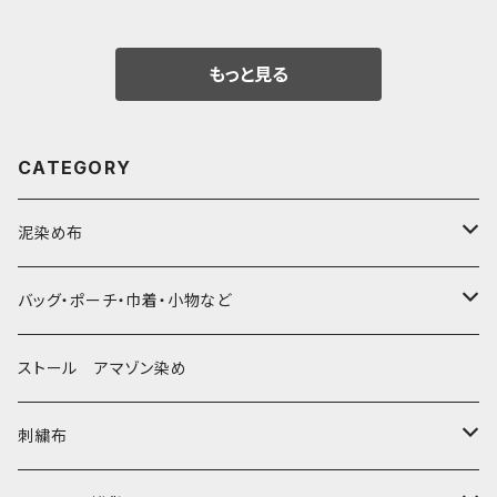
もっと見る
CATEGORY
泥染め布
大判布150-特大250cm ベッドカバー
バッグ・ポーチ・巾着・小物など
〜155cm
中型布 30-90cm
バッグ
ストール アマゾン染め
〜180cm
80-90-
草木染めと泥染め
小型布 コースター・カフェマット・ポットマット
ポシェット・ポーチ・巾着
刺繍布
〜250cm
-70-
帆布の泥染め