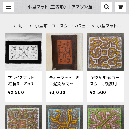
小型マット（正方形） | アマゾン屋 シ
ピボ族の泥染めとバッグと雑貨
HO
泥染
小型布 コースター・カフェマ
小型マット
ME
め布
ット・ポットマット
（正方形）
プレイスマット
ティーマット ミ
泥染め刺繍コー
細長9 21x34c
ニ泥染めマット6
スター、額装用
m シピボ族の
裏加工 シピボ
青緑17cm-7 シ
¥2,500
¥3,000
¥2,500
泥染め白 アマ
族の泥染め 天
ピボ族の泥染
ゾンの先住民族
然染め 先住民
め インテリア
の工芸 インテ
族の工芸 プレ
雑貨 先住民の
リア雑貨布 エ
イスマット
工芸 民藝
スニック