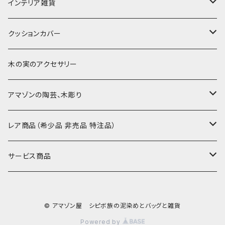
小型マット（正方形）
ポシェット・ショルダー
細長布 ロング テーブルランナー
パッチワーク
大判刺繍腰巻
インテリア雑貨
-60-
刺繍入り泥染め
小型マット（長方形）
ポーチ・丸ポーチ・クラッチバッグ
その他
大判泥染め刺繍
額装・木枠・パネル
クッションカバー
30-50
巾着
ブックカバー
小型・中型刺繍雑貨
テーブルコーディネート
小さめ 35cmより
木の実のアクセサリー
カードケース
コースター
40〜43cm
アマゾンの陶芸、木彫り
カフェマット
45cmx45cm
素焼きの器、動物たち
レア商品（希少品 非売品 特注品）
ティッシュケースカバー
大きめ 50cmx50cm
木彫りのアルマジロ、動物たち
泥染め布途中図
サービス商品
のれん、カーテン
座布団サイズ 60cm
泥付きの布
SALE
© アマゾン屋 シピボ族の泥染めとバッグと雑貨
刺繍入りなど
泥染め特別な色
REUSE
Powered by