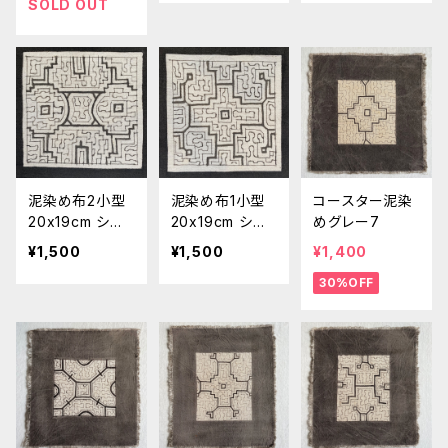
SOLD OUT
泥染め布2小型
泥染め布1小型
コースター泥染
20x19cm シピ
20x19cm シピ
めグレー7
ボ族の泥染め ポ
ボ族の泥染め ポ
¥1,500
¥1,500
¥1,400
ットマット
ットマット
30%OFF