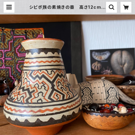
シピボ族の素焼きの壺 高さ12cm
小型 | アマゾン屋 シピボ族の泥染
めとバッグと雑貨