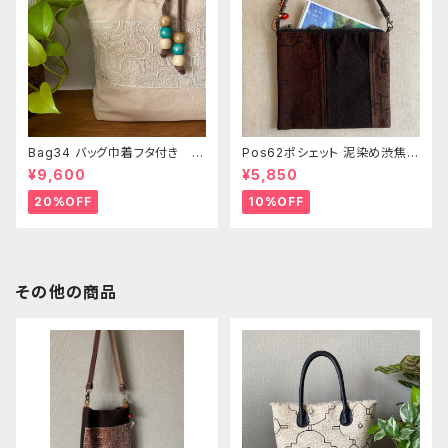
Bag34 バッグ巾着フタ付き 薄
Pos62ポシェット 泥染め渋焦茶
いピンク系ベージュ シピボ族の
ファスナーポーチ 20x18cm
¥9,600
¥5,850
手刺繍シャーベットカラー
渋い泥染めアレンジ 男性用小
物入れ 暇の付け替え可能
20%OFF
10%OFF
その他の商品