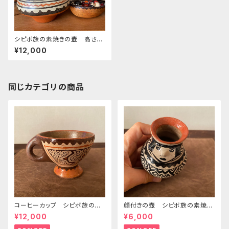
シピボ族の素焼きの壺 高さ12
cm 小型
¥12,000
同じカテゴリの商品
コーヒーカップ シピボ族の素
顔付きの壺 シピボ族の素焼き
焼きの器 先住民族の工藝 フ
の器 先住民族の工藝 フリー
¥12,000
¥6,000
リーハンドの模様 置き物
ハンドの模様 工藝のある暮ら
し