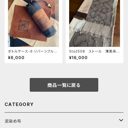
ボトルケース-6 リバーシブル
Sto2508 ストール 薄紫系シ
ワンポ染とシピボ模様 アマゾ
ピボ模様と4色 １５０x２７cm
¥6,000
¥16,000
ンの泥染め 水筒入れ シピボ
シピボ族の泥染め アマゾン染
族の泥染め
め
商品一覧に戻る
CATEGORY
泥染め布