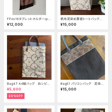
FPos16タブレットホルダーipa
帆布泥染め厚底トートバッグ 3
d ポシェット83 泥染め刺繍の
5x24x13 本革持ち手フリンジ
¥12,000
¥15,000
柔らかいショルダー 24x28c
m ホック付き
Bag47 A4縦バッグ 白シピボ
Bag51 パソコンバッグ 泥染め
模様 シピボ族の泥染め
茶地白刺繍本革持ち手 全面
¥5,600
¥15,000
草木染め 28x36cm シピボ族
の泥染め sipibo 先住民族
20%OFF
の工芸