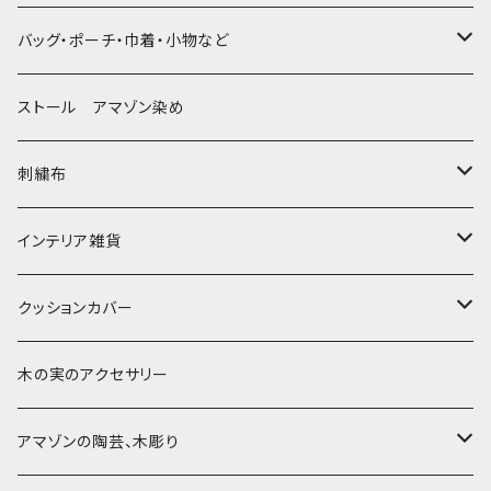
大判布150-特大250cm ベッドカバー
バッグ・ポーチ・巾着・小物など
〜155cm
中型布 30-90cm
バッグ
ストール アマゾン染め
〜180cm
80-90-
草木染めと泥染め
小型布 コースター・カフェマット・ポットマット
ポシェット・ポーチ・巾着
刺繍布
〜250cm
-70-
帆布の泥染め
小型マット（正方形）
ポシェット・ショルダー
細長布 ロング テーブルランナー
パッチワーク
大判刺繍腰巻
インテリア雑貨
-60-
刺繍入り泥染め
小型マット（長方形）
ポーチ・丸ポーチ・クラッチバッグ
その他
大判泥染め刺繍
額装・木枠・パネル
クッションカバー
30-50
巾着
ブックカバー
小型・中型刺繍雑貨
テーブルコーディネート
小さめ 35cmより
木の実のアクセサリー
カードケース
コースター
40〜43cm
アマゾンの陶芸、木彫り