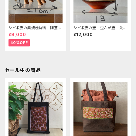
シピボ族の素焼き動物 陶芸
シピボ族の壺 歪んだ壺 先住
アルマジロ
民族の民芸
¥9,000
¥12,000
40%OFF
セール中の商品