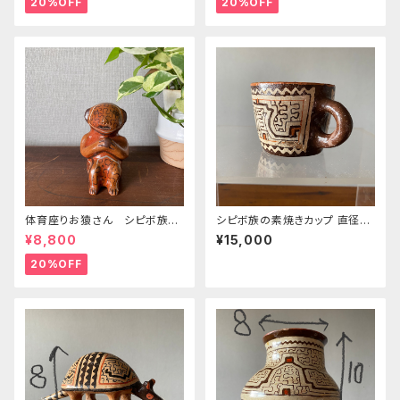
20%OFF
20%OFF
体育座りお猿さん シピボ族の
シピボ族の素焼きカップ 直径7.
焼き物 高さ11cm尻尾の先ま
5cm シピボ族の工芸
¥8,800
¥15,000
での奥行き11cm位
20%OFF