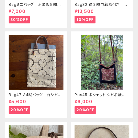
Bagミニバッグ 泥染め刺繍
Bag32 緑刺繍巾着蓋付き 持
20x28cm iPadケース お出
ち手裏泥染め無地 巾着蓋奄
¥7,000
¥13,500
かけバッグ 先住民族 工芸
美大島の車輪梅色 シピボバッ
手刺繍 Shipibo bag 手仕事
ク
30%OFF
10%OFF
Bag47 A4縦バッグ 白シピボ
Pos45 ポシェット シピボ族の
模様 シピボ族の泥染め
泥染め刺繍のショルダー
¥5,600
¥6,000
20%OFF
20%OFF