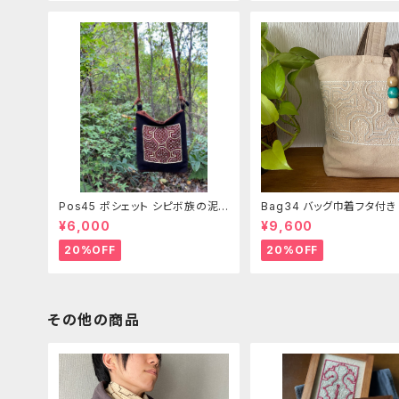
Pos45 ポシェット シピボ族の泥
Bag34 バッグ巾着フタ付
染め刺繍のショルダー
ピンク系ベージュ シピボ族
¥6,000
¥9,600
繍シャーベットカラー
20%OFF
20%OFF
その他の商品