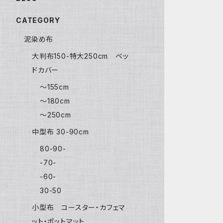
CATEGORY
泥染め布
大判布150-特大250cm ベッ
ドカバー
〜155cm
〜180cm
〜250cm
中型布 30-90cm
80-90-
-70-
-60-
30-50
小型布 コースター・カフェマ
ット・ポットマット