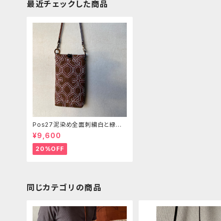
最近チェックした商品
Pos27泥染め全面刺繍白と緑縦
長携帯用ポシェット2 シピボ族の
¥9,600
手刺繍
20%OFF
同じカテゴリの商品