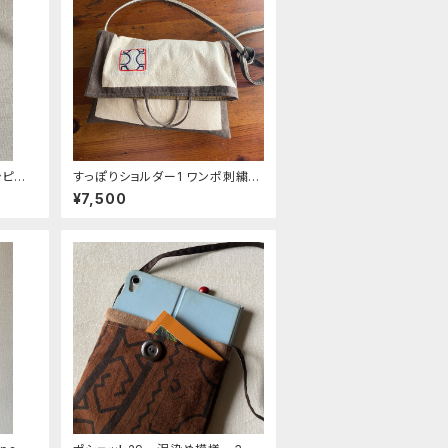
シピボ
すっぽりショルダー1 ワンポ刺繍白
い
シピボ族の泥染め
¥7,500