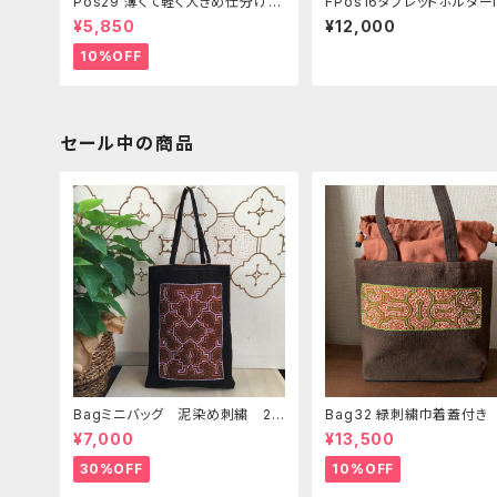
Pos29 薄くて軽く大きめ仕分けポ
FPos16タブレットホルダーi
シェット シピボ族の泥染め 世
ポシェット83 泥染め刺繍
¥5,850
¥12,000
界の民藝布
かいショルダー 24x28cm
ク付き
10%OFF
セール中の商品
Bagミニバッグ 泥染め刺繍 20
Bag32 緑刺繍巾着蓋付き
x28cm iPadケース お出かけバ
手裏泥染め無地 巾着蓋奄
¥7,000
¥13,500
ッグ 先住民族 工芸 手刺繍 S
島の車輪梅色 シピボバッ
hipibo bag 手仕事
30%OFF
10%OFF