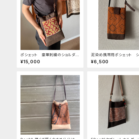
ポシェット 豪華刺繍のショルダー
泥染め携帯用ポシェット 
ポシェット 赤と黄色特大 縦長
族の泥染め シンプルで軽
¥15,000
¥6,500
ふかふか マグネットホック