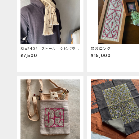
Sto2402 ストール シピボ模様
額装ロング
クリーム と白 先住民族の工藝
¥7,500
¥15,000
草木染め シピボ族