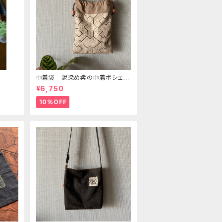
巾着袋 泥染め紫の巾着ポシェッ
トショルダー 22x29cm シピボ族
¥6,750
の泥染め
10%OFF