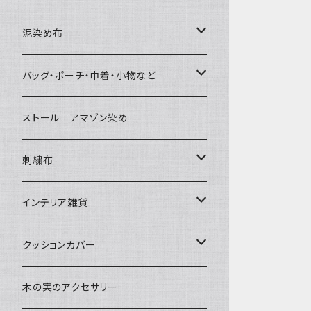
泥染め布
大判布150-特大250cm ベッドカバ
バッグ・ポーチ・巾着・小物など
ー
バッグ
ストール アマゾン染め
〜155cm
中型布 30-90cm
草木染めと泥染め
ポシェット・ポーチ・巾着
刺繍布
〜180cm
80-90-
小型布 コースター・カフェマット・ポ
帆布の泥染め
ットマット
ポシェット・ショルダー
パッチワーク
大判刺繍腰巻
インテリア雑貨
〜250cm
-70-
刺繍入り泥染め
小型マット（正方形）
ポーチ・丸ポーチ・クラッチバッグ
細長布 ロング テーブルランナー
その他
大判泥染め刺繍
額装・木枠・パネル
クッションカバー
-60-
小型マット（長方形）
巾着
ブックカバー
小型・中型刺繍雑貨
テーブルコーディネート
小さめ 35cmより
木の実のアクセサリー
30-50