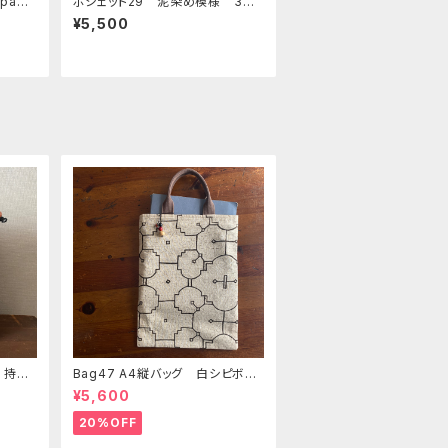
pad
ポシェット29 泥染め模様 3面
の柔ら
仕分けショルダー 裏なし シピ
¥5,500
 ホッ
ボ族の泥染め
 持ち
Bag47 A4縦バッグ 白シピボ模
美大
様 シピボ族の泥染め
¥5,600
ク
20%OFF