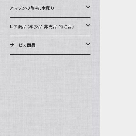
カードケース
コースター
40〜43cm
アマゾンの陶芸、木彫り
カフェマット
45cmx45cm
素焼きの器、動物たち
レア商品（希少品 非売品 特注品）
ティッシュケースカバー
大きめ 50cmx50cm
木彫りのアルマジロ、動物たち
泥染め布途中図
サービス商品
のれん、カーテン
座布団サイズ 60cm
泥付きの布
SALE
刺繍入りなど
泥染め特別な色
REUSE
REMAKE