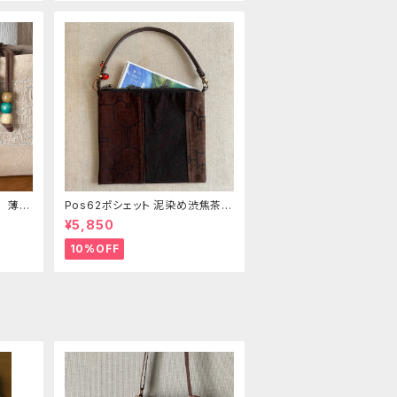
き 薄い
Pos62ポシェット 泥染め渋焦茶フ
の手刺
ァスナーポーチ 20x18cm 渋い
¥5,850
泥染めアレンジ 男性用小物入
れ 暇の付け替え可能
10%OFF