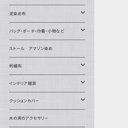
泥染め布
大判布150-特大250cm ベッドカバ
バッグ・ポーチ・巾着・小物など
ー
バッグ
ストール アマゾン染め
〜155cm
中型布 30-90cm
草木染めと泥染め
ポシェット・ポーチ・巾着
刺繍布
〜180cm
80-90-
小型布 コースター・カフェマット・ポ
帆布の泥染め
ットマット
ポシェット・ショルダー
パッチワーク
大判刺繍腰巻
インテリア雑貨
〜250cm
-70-
刺繍入り泥染め
小型マット（正方形）
ポーチ・丸ポーチ・クラッチバッグ
細長布 ロング テーブルランナー
その他
大判泥染め刺繍
額装・木枠・パネル
クッションカバー
-60-
小型マット（長方形）
巾着
ブックカバー
小型・中型刺繍雑貨
テーブルコーディネート
小さめ 35cmより
木の実のアクセサリー
30-50