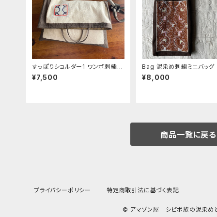
すっぽりショルダー1 ワンポ刺繍白
Bag 泥染め刺繍ミニバッグ
シピボ族の泥染め
テルカラー 柔らかい縦長
¥7,500
¥8,000
商品一覧に戻る
プライバシーポリシー
特定商取引法に基づく表記
© アマゾン屋 シピボ族の泥染め