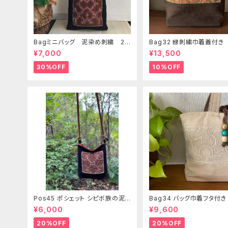
Bagミニバッグ 泥染め刺繍 20
Bag32 緑刺繍巾着蓋付き
x28cm iPadケース お出かけバ
手裏泥染め無地 巾着蓋奄
¥7,000
¥13,500
ッグ 先住民族 工芸 手刺繍 S
島の車輪梅色 シピボバッ
hipibo bag 手仕事
30%OFF
10%OFF
Pos45 ポシェット シピボ族の泥
Bag34 バッグ巾着フタ付
染め刺繍のショルダー
ピンク系ベージュ シピボ族
¥6,000
¥9,600
繍シャーベットカラー
20%OFF
20%OFF