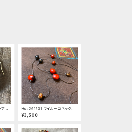
のアク
Hua261231 ワイルーロネックレ
アス
ス 44cm
¥3,500