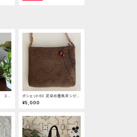
 35
ポシェット60 泥染め墨焦茶シピボ
ジ
ポーチ 20x17x2.5 キルト綿入り
¥5,000