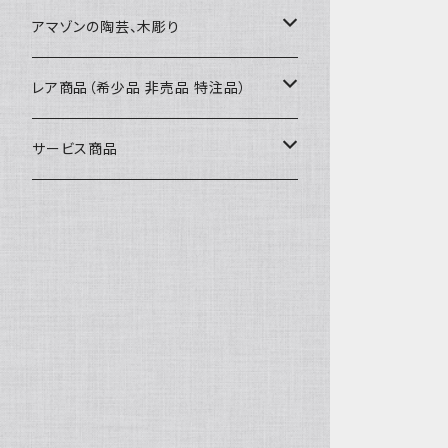
カードケース
コースター
40〜43cm
アマゾンの陶芸、木彫り
カフェマット
45cmx45cm
素焼きの器、動物たち
レア商品（希少品 非売品 特注品）
ティッシュケースカバー
大きめ 50cmx50cm
木彫りのアルマジロ、動物たち
泥染め布途中図
サービス商品
のれん、カーテン
座布団サイズ 60cm
泥付きの布
SALE
刺繍入りなど
泥染め特別な色
REUSE
REMAKE