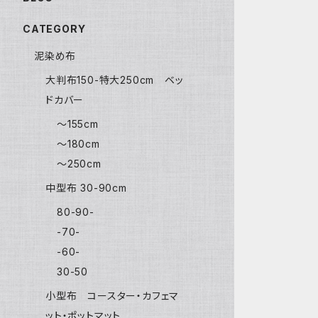
CATEGORY
泥染め布
大判布150-特大250cm ベッ
ドカバー
〜155cm
〜180cm
〜250cm
中型布 30-90cm
80-90-
-70-
-60-
30-50
小型布 コースター・カフェマ
ット・ポットマット