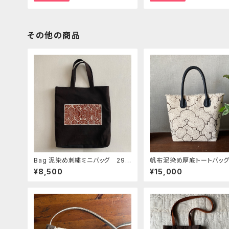
その他の商品
Bag 泥染め刺繍ミニバッグ 29x
帆布泥染め厚底トートバッグ
32cm シピボ族の泥染め刺繍
x24x13 本革持ち手フリン
¥8,500
¥15,000