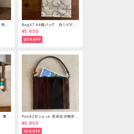
 持ち
Bag47 A4縦バッグ 白シピボ模
美大
様 シピボ族の泥染め
¥5,600
ク
20%OFF
き 薄い
Pos62ポシェット 泥染め渋焦茶フ
の手刺
ァスナーポーチ 20x18cm 渋い
¥5,850
泥染めアレンジ 男性用小物入
れ 暇の付け替え可能
10%OFF