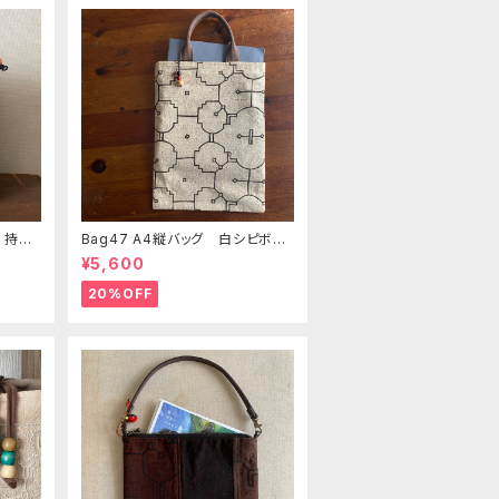
 持ち
Bag47 A4縦バッグ 白シピボ模
美大
様 シピボ族の泥染め
¥5,600
ク
20%OFF