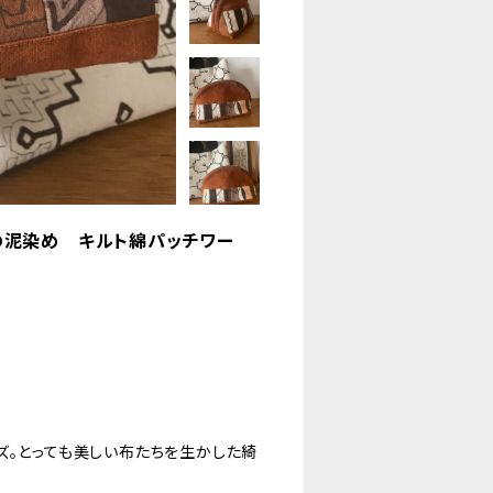
ボ族の泥染め キルト綿パッチワー
ズ。とっても美しい布たちを生かした綺