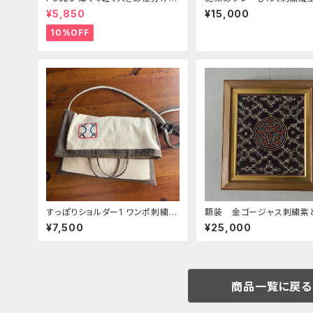
シェット シピボ族の泥染め 世
ルダー 30x39cm シピ
¥5,850
¥15,000
界の民藝布
染め 先住民族 民藝
10%OFF
すっぽりショルダー1 ワンポ刺繍白
額装 金ゴージャス刺繍紫
シピボ族の泥染め
ンジ シピボ族の刺繍 
¥7,500
¥25,000
民藝のある暮らし インテ
貨
商品一覧に戻る