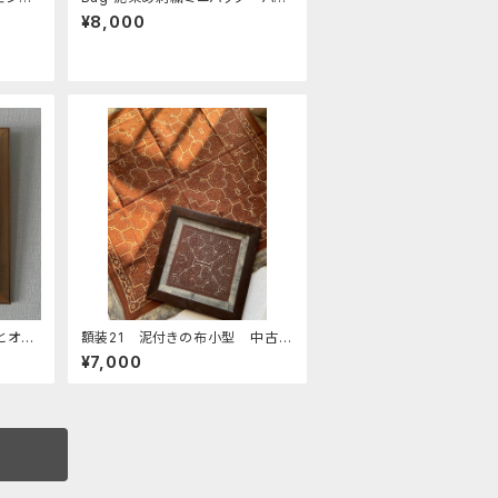
ボ族の泥
テルカラー 柔らかい縦長バッグ
¥8,000
とオレ
額装21 泥付きの布小型 中古の
泥染め
額ガラス入り
¥7,000
リア雑