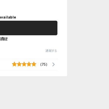
available
方向け
通報する
(75)