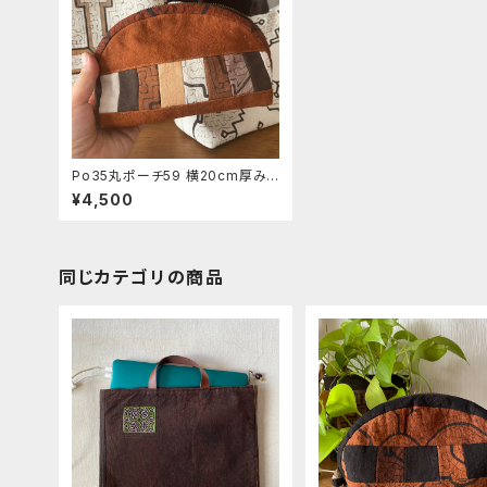
Po35丸ポーチ59 横20cm厚み7
cm シピボ族の泥染め キルト綿
¥4,500
パッチワーク 草木染め
同じカテゴリの商品