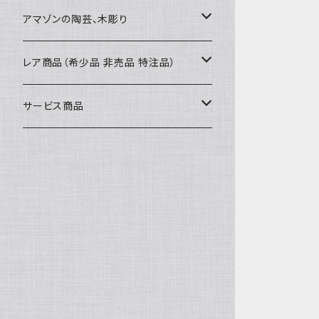
カードケース
コースター
40〜43cm
アマゾンの陶芸、木彫り
カフェマット
45cmx45cm
素焼きの器、動物たち
レア商品（希少品 非売品 特注品）
ティッシュケースカバー
大きめ 50cmx50cm
木彫りのアルマジロ、動物たち
泥染め布途中図
サービス商品
のれん、カーテン
座布団サイズ 60cm
泥付きの布
SALE
刺繍入りなど
泥染め特別な色
REUSE
REMAKE