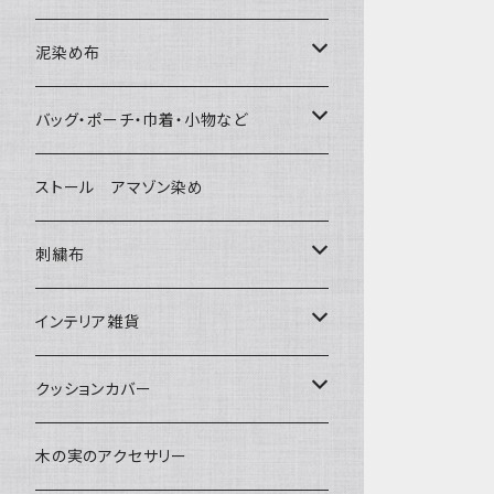
泥染め布
大判布150-特大250cm ベッドカバ
バッグ・ポーチ・巾着・小物など
ー
バッグ
ストール アマゾン染め
〜155cm
中型布 30-90cm
草木染めと泥染め
ポシェット・ポーチ・巾着
刺繍布
〜180cm
80-90-
小型布 コースター・カフェマット・ポ
帆布の泥染め
ットマット
ポシェット・ショルダー
パッチワーク
大判刺繍腰巻
インテリア雑貨
〜250cm
-70-
刺繍入り泥染め
小型マット（正方形）
ポーチ・丸ポーチ・クラッチバッグ
細長布 ロング テーブルランナー
その他
大判泥染め刺繍
額装・木枠・パネル
クッションカバー
-60-
小型マット（長方形）
巾着
ブックカバー
小型・中型刺繍雑貨
テーブルコーディネート
小さめ 35cmより
木の実のアクセサリー
30-50