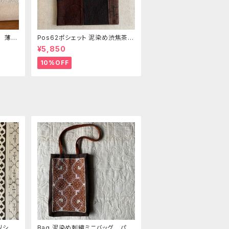
き 薄い
Pos62ポシェット 泥染め渋焦茶フ
の手刺
ァスナーポーチ 20x18cm 渋い
¥5,850
泥染めアレンジ 男性用小物入
れ 暇の付け替え可能
10%OFF
型ショ
Bag 泥染め刺繍ミニバッグ パス