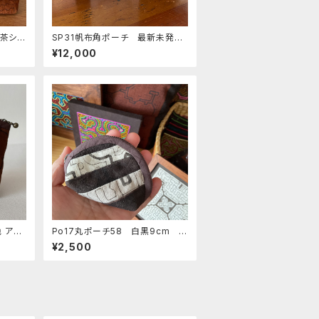
焦茶シピ
SP31帆布角ポーチ 最新未発
シピボ
表 シピボ族の泥染め
¥12,000
のハン
色 アマ
Po17丸ポーチ58 白黒9cm シ
手仕事
ピボ族の泥染め
¥2,500