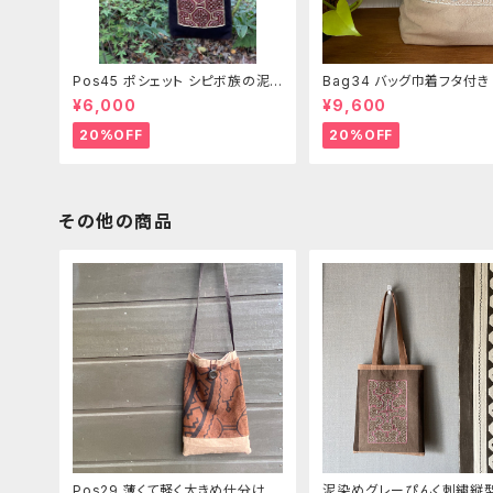
Pos45 ポシェット シピボ族の泥
Bag34 バッグ巾着フタ付
染め刺繍のショルダー
ピンク系ベージュ シピボ族
¥6,000
¥9,600
繍シャーベットカラー
20%OFF
20%OFF
その他の商品
Pos29 薄くて軽く大きめ仕分けポ
泥染めグレーぴんく刺繍縦