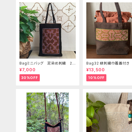
Bagミニバッグ 泥染め刺繍 20
Bag32 緑刺繍巾着蓋付き
x28cm iPadケース お出かけバ
手裏泥染め無地 巾着蓋奄
¥7,000
¥13,500
ッグ 先住民族 工芸 手刺繍 S
島の車輪梅色 シピボバッ
hipibo bag 手仕事
30%OFF
10%OFF