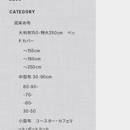
CATEGORY
泥染め布
大判布150-特大250cm ベッ
ドカバー
〜155cm
〜180cm
〜250cm
中型布 30-90cm
80-90-
-70-
-60-
30-50
小型布 コースター・カフェマ
ット・ポットマット