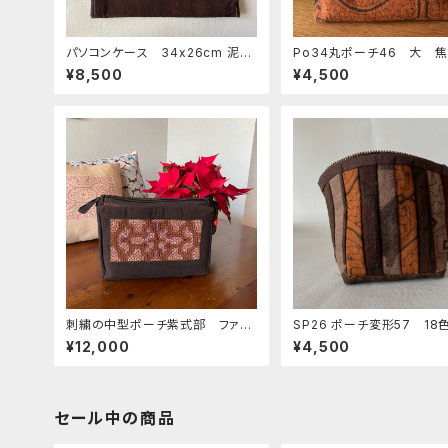
パソコンケース 34x26cm 泥染
Po34丸ポーチ46 大 
め緑刺繍 シピボ族の泥染め クラ
ボ模様と黒 ドングリ付 
¥8,500
¥4,500
ッチバッグ11
族の泥染め パッチワーク
ドメイド小物
刺繍の中型ポーチ紫式部 ファス
SP26 ポーチ変形57 18
ナーポーチ シピボ族の泥染め
ゾンの泥染め シピボ族の
¥12,000
¥4,500
セール中の商品