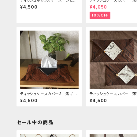
ティッシュボックスケース シピボ
ティッシュケースカバー 焦
族の泥染め布 民藝 泥染めクラ
ン 車後部座席用 アマゾ
¥4,500
¥4,050
フト
染め 焦げ茶蛇
10%OFF
ティッシュケースカバー3 焦げ
ティッシュケースカバー 
茶 ワイルーロ大玉付き シピボ
ココナッツボタン
¥4,500
¥4,500
族の泥染め
セール中の商品