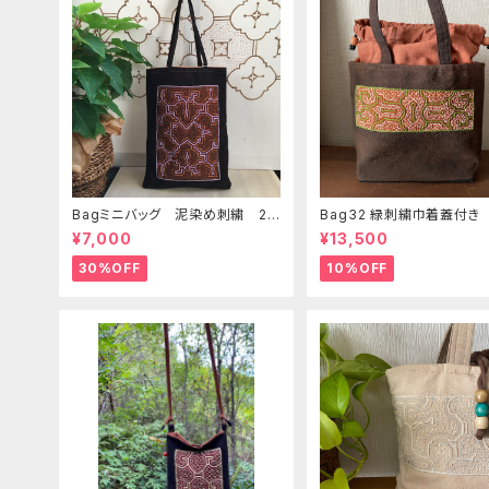
Bagミニバッグ 泥染め刺繍 20
Bag32 緑刺繍巾着蓋付き
x28cm iPadケース お出かけバ
手裏泥染め無地 巾着蓋奄
¥7,000
¥13,500
ッグ 先住民族 工芸 手刺繍 S
島の車輪梅色 シピボバッ
hipibo bag 手仕事
30%OFF
10%OFF