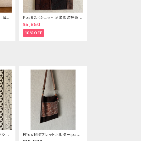
き 薄い
Pos62ポシェット 泥染め渋焦茶フ
の手刺
ァスナーポーチ 20x18cm 渋い
¥5,850
泥染めアレンジ 男性用小物入
れ 暇の付け替え可能
10%OFF
型ショ
FPos16タブレットホルダーipad
ボ族の泥
ポシェット83 泥染め刺繍の柔ら