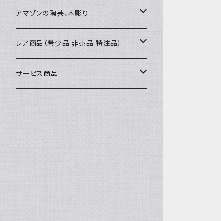
カードケース
コースター
40〜43cm
アマゾンの陶芸、木彫り
カフェマット
45cmx45cm
素焼きの器、動物たち
レア商品（希少品 非売品 特注品）
ティッシュケースカバー
大きめ 50cmx50cm
木彫りのアルマジロ、動物たち
泥染め布途中図
サービス商品
のれん、カーテン
座布団サイズ 60cm
泥付きの布
SALE
刺繍入りなど
泥染め特別な色
REUSE
REMAKE