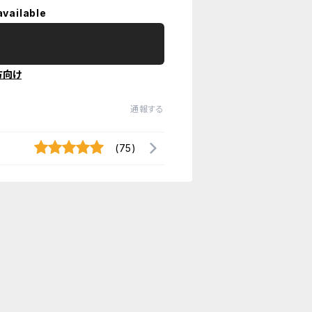
available
方向け
通報する
(75)