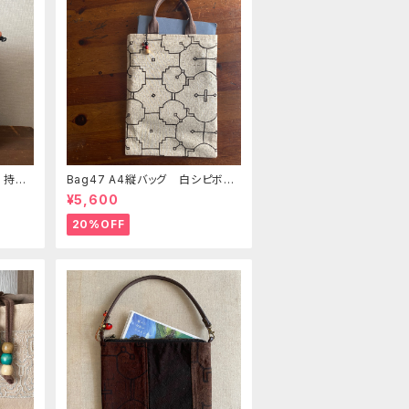
 持ち
Bag47 A4縦バッグ 白シピボ模
美大
様 シピボ族の泥染め
¥5,600
ク
20%OFF