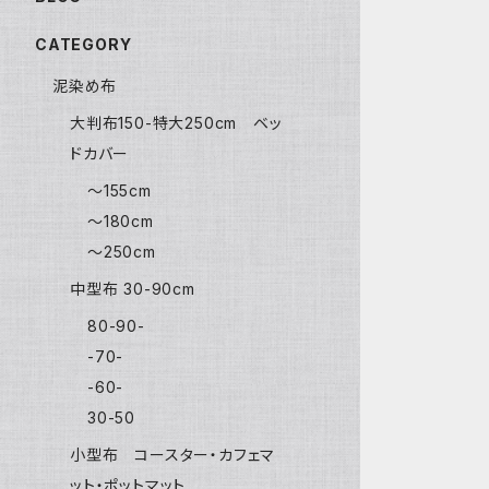
CATEGORY
泥染め布
大判布150-特大250cm ベッ
ドカバー
〜155cm
〜180cm
〜250cm
中型布 30-90cm
80-90-
-70-
-60-
30-50
小型布 コースター・カフェマ
ット・ポットマット