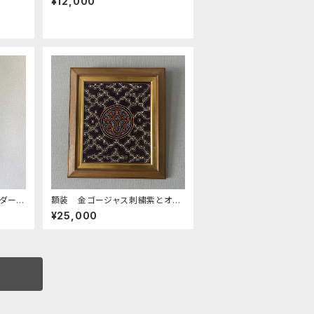
¥12,000
かいショルダー 24x28cm ホッ
ク付き
ルダー
額装 金ゴージャス刺繍紫とオレ
族の泥
ンジ シピボ族の刺繍 泥染め
¥25,000
民藝のある暮らし インテリア雑
貨