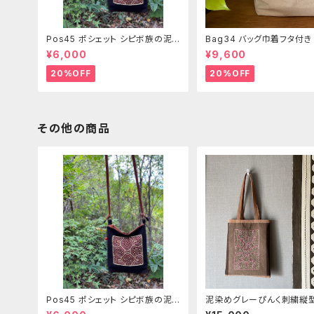
Pos45 ポシェット シピボ族の泥
Bag34 バッグ巾着フタ付
染め刺繍のショルダー
ピンク系ベージュ シピボ族
¥6,000
¥9,600
繍シャーベットカラー
20%OFF
20%OFF
その他の商品
Pos45 ポシェット シピボ族の泥
泥染めグレーぴんく刺繍縦
染め刺繍のショルダー
ルダー 30x39cm シピ