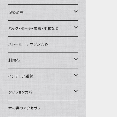
泥染め布
大判布150-特大250cm ベッドカバ
バッグ・ポーチ・巾着・小物など
ー
バッグ
ストール アマゾン染め
〜155cm
中型布 30-90cm
草木染めと泥染め
ポシェット・ポーチ・巾着
刺繍布
〜180cm
80-90-
小型布 コースター・カフェマット・ポ
帆布の泥染め
ットマット
ポシェット・ショルダー
パッチワーク
大判刺繍腰巻
インテリア雑貨
〜250cm
-70-
刺繍入り泥染め
小型マット（正方形）
ポーチ・丸ポーチ・クラッチバッグ
細長布 ロング テーブルランナー
その他
大判泥染め刺繍
額装・木枠・パネル
クッションカバー
-60-
小型マット（長方形）
巾着
ブックカバー
小型・中型刺繍雑貨
テーブルコーディネート
小さめ 35cmより
木の実のアクセサリー
30-50