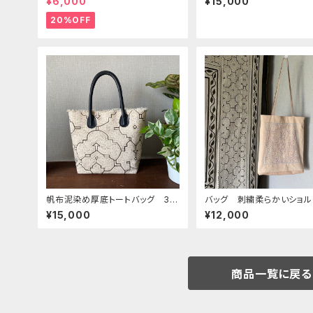
¥6,000
¥15,000
染め 先住民族 民藝
20%OFF
帆布泥染め厚底トートバッグ 35
バッグ 刺繍柔らかいショ
x24x13 本革持ち手フリンジ
シャーベットぴんく シピボ
¥15,000
¥12,000
染め
商品一覧に戻る