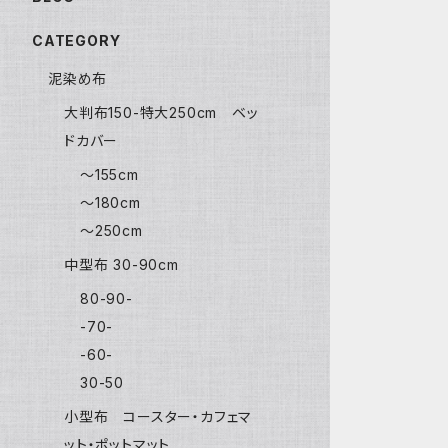
CATEGORY
泥染め布
大判布150-特大250cm ベッ
ドカバー
〜155cm
〜180cm
〜250cm
中型布 30-90cm
80-90-
-70-
-60-
30-50
小型布 コースター・カフェマ
ット・ポットマット