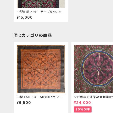
中型刺繍マット テーブルセンタ
ー 32x45 緑と赤 Xmas大
¥15,000
シピボ族の刺繍
同じカテゴリの商品
中型茶50-1花 50x50cm アマ
シピボ族の泥染め大刺繍02
ゾンの泥染め shipibo シピボ
ヤワスカピンク アマゾン・
¥6,500
¥24,000
族 南米アマゾンの草木染め 風
族の泥染め アヤワスカ A
呂敷サイズ タロット祭壇用
ペストリー 先住民族の工
20%OFF
ピリチュアル