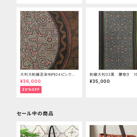
大判大刺繍泥染布円04ピンク
刺繍大判03黒 腰巻き 15
アマゾン・シピボ族の泥染め アヤ
0 AAA フリーハンドの
¥36,000
¥35,000
ワスカ AAA タペストリー 先住
先住民族の民族衣装 天然
民族の工芸 スピリチュアル
の工芸布 テーブルコーデ
20%OFF
ト タペストリーShipibo 
族
セール中の商品