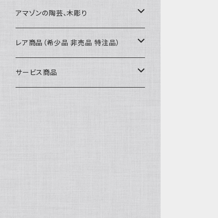
カードケース
コースター
40〜43cm
アマゾンの陶芸、木彫り
カフェマット
45cmx45cm
素焼きの器、動物たち
レア商品（希少品 非売品 特注品）
ティッシュケースカバー
大きめ 50cmx50cm
木彫りのアルマジロ、動物たち
泥染め布途中図
サービス商品
のれん、カーテン
座布団サイズ 60cm
泥付きの布
SALE
刺繍入りなど
泥染め特別な色
REUSE
REMAKE