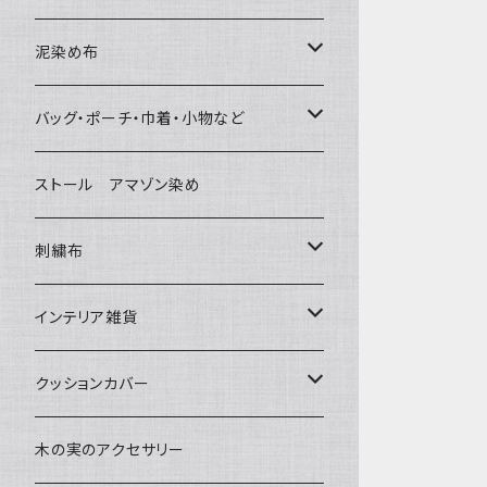
泥染め布
大判布150-特大250cm ベッドカバ
バッグ・ポーチ・巾着・小物など
ー
バッグ
ストール アマゾン染め
〜155cm
中型布 30-90cm
草木染めと泥染め
ポシェット・ポーチ・巾着
刺繍布
〜180cm
80-90-
小型布 コースター・カフェマット・ポ
帆布の泥染め
ットマット
ポシェット・ショルダー
パッチワーク
大判刺繍腰巻
インテリア雑貨
〜250cm
-70-
刺繍入り泥染め
小型マット（正方形）
ポーチ・丸ポーチ・クラッチバッグ
細長布 ロング テーブルランナー
その他
大判泥染め刺繍
額装・木枠・パネル
クッションカバー
-60-
小型マット（長方形）
巾着
ブックカバー
小型・中型刺繍雑貨
テーブルコーディネート
小さめ 35cmより
木の実のアクセサリー
30-50