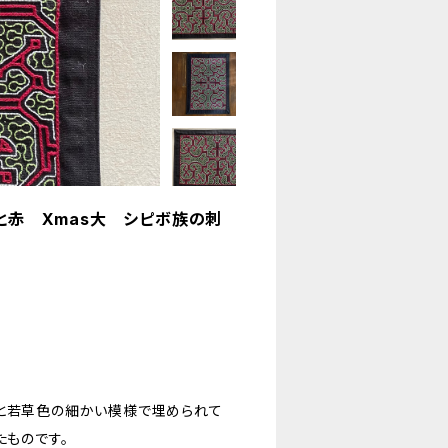
緑と赤 Xmas大 シピボ族の刺
りと若草色の細かい模様で埋められて
たものです。