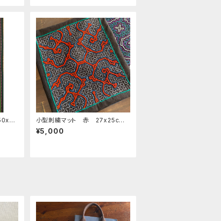
0x7
小型刺繍マット 赤 27x25cm
手刺繍
芯裏加工 泥染めの黒 シピボ族
¥5,000
素材
の泥染め 先住民の刺繍工芸
ィネー
シピボ