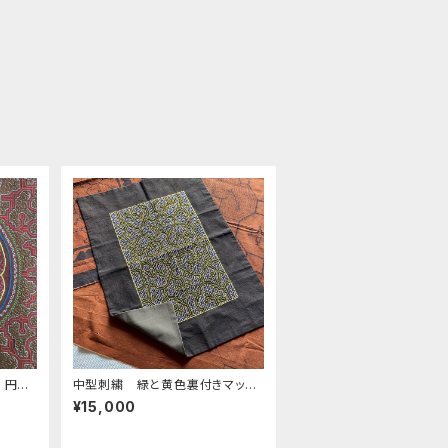
 円ア
中型刺繍 緑と黄色裏付きマッ
シピボ
ト 額装、タペストリー シピボ族
¥15,000
AA タ
の手刺繍特注サイズ
芸 ス