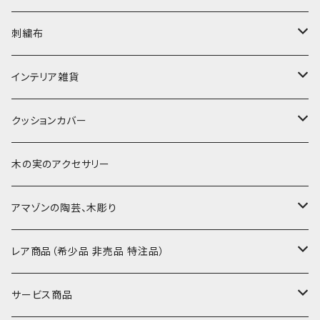
〜180cm
80-90-
草木染めと泥染め
小型布 コースター・カフェマット・ポットマット
ポシェット・ポーチ・巾着
刺繍布
〜250cm
-70-
帆布の泥染め
小型マット（正方形）
ポシェット・ショルダー
細長布 ロング テーブルランナー
パッチワーク
大判刺繍腰巻
インテリア雑貨
-60-
刺繍入り泥染め
小型マット（長方形）
ポーチ・丸ポーチ・クラッチバッグ
その他
大判泥染め刺繍
額装・木枠・パネル
クッションカバー
30-50
巾着
ブックカバー
小型・中型刺繍雑貨
テーブルコーディネート
小さめ 35cmより
木の実のアクセサリー
カードケース
コースター
40〜43cm
アマゾンの陶芸、木彫り
カフェマット
45cmx45cm
素焼きの器、動物たち
レア商品（希少品 非売品 特注品）
ティッシュケースカバー
大きめ 50cmx50cm
木彫りのアルマジロ、動物たち
泥染め布途中図
サービス商品