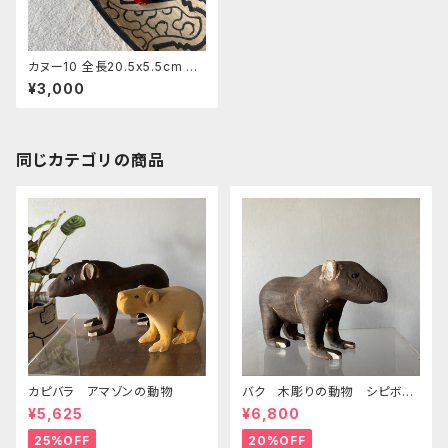
カヌー10 全長20.5x5.5cm 先
住民族の工芸 一刀彫り シピ
¥3,000
ボ族の手工芸 手彫り カヌー
の皿 インテリア 民芸品
同じカテゴリの商品
カピバラ アマゾンの動物
バク 木彫りの動物 シピボ族
の工芸 アマゾンの動物
¥5,625
¥6,800
25%OFF
20%OFF