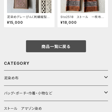
泥染めグレーぴんく刺繍縦型シ
Sto2518 ストール 一枚布の
ョルダー 30x39cm シピボ族
両サイドに刺繍 裏側アマゾン
¥15,000
¥18,000
の泥染め 先住民族 民藝
の泥染め黒と焦茶 １５０x１７
cm
商品一覧に戻る
CATEGORY
泥染め布
大判布150-特大250cm ベッドカバー
バッグ・ポーチ・巾着・小物など
〜155cm
中型布 30-90cm
バッグ
ストール アマゾン染め