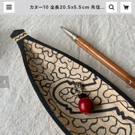
カヌー10 全長20.5x5.5cm 先住民
族の工芸 一刀彫り シピボ族の手工
芸 手彫り カヌーの皿 インテリ
ア 民芸品 | アマゾン屋 シピボ族
の泥染めとバッグと雑貨