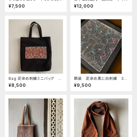
白 シピボ族の泥染め
スカ10紫と白 縁縫加工 51x
¥7,500
¥12,000
46cm シピボ族の泥染め 先
住民族の工芸 手刺繍
Bag 泥染め刺繍ミニバッグ 2
額装 泥染め黒に白刺繍 30
9x32cm シピボ族の泥染め刺
cm
¥8,500
¥9,500
繍