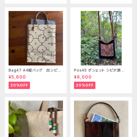
Bag47 A4縦バッグ 白シピボ
Pos45 ポシェット シピボ族の
模様 シピボ族の泥染め
泥染め刺繍のショルダー
¥5,600
¥6,000
20%OFF
20%OFF