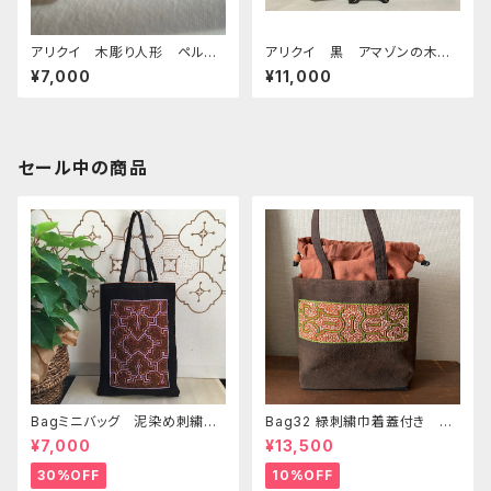
アリクイ 木彫り人形 ペルー
アリクイ 黒 アマゾンの木彫
アマゾンの動物
りの動物
¥7,000
¥11,000
セール中の商品
Bagミニバッグ 泥染め刺繍
Bag32 緑刺繍巾着蓋付き 持
20x28cm iPadケース お出
ち手裏泥染め無地 巾着蓋奄
¥7,000
¥13,500
かけバッグ 先住民族 工芸
美大島の車輪梅色 シピボバッ
手刺繍 Shipibo bag 手仕事
ク
30%OFF
10%OFF