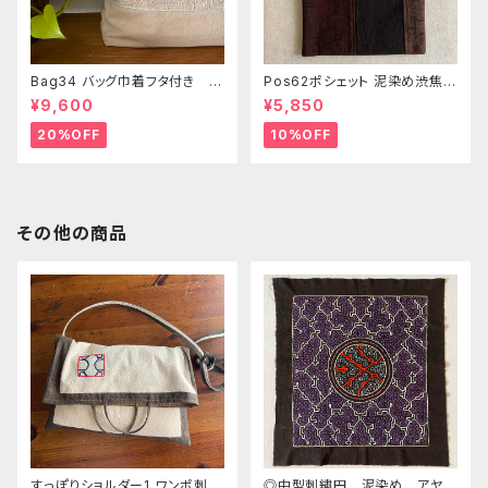
Bag34 バッグ巾着フタ付き 薄
Pos62ポシェット 泥染め渋焦茶
いピンク系ベージュ シピボ族の
ファスナーポーチ 20x18cm
¥9,600
¥5,850
手刺繍シャーベットカラー
渋い泥染めアレンジ 男性用小
物入れ 暇の付け替え可能
20%OFF
10%OFF
その他の商品
すっぽりショルダー1 ワンポ刺繍
◎中型刺繍円 泥染め アヤワ