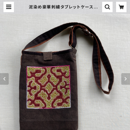
泥染め豪華刺繍タブレットケース 2
2x29cm マグネットホック付き シ
ピボ族の泥染め | アマゾン屋 シ
ピボ族の泥染めとバッグと雑貨