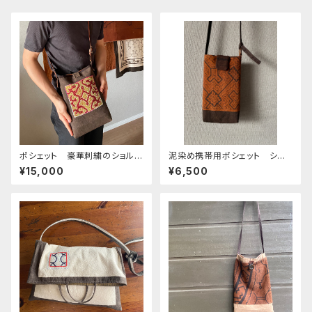
ポシェット 豪華刺繍のショルダ
泥染め携帯用ポシェット シピ
ーポシェット 赤と黄色特大
ボ族の泥染め シンプルで軽い
¥15,000
¥6,500
縦長ふかふか マグネットホッ
ク