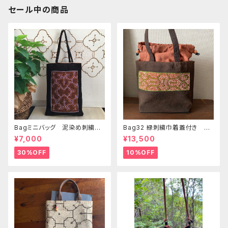
セール中の商品
Bagミニバッグ 泥染め刺繍
Bag32 緑刺繍巾着蓋付き 持
20x28cm iPadケース お出
ち手裏泥染め無地 巾着蓋奄
¥7,000
¥13,500
かけバッグ 先住民族 工芸
美大島の車輪梅色 シピボバッ
手刺繍 Shipibo bag 手仕事
ク
30%OFF
10%OFF