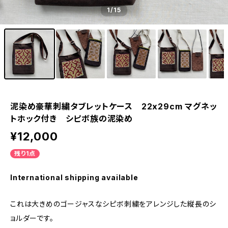
1
/15
泥染め豪華刺繍タブレットケース 22x29cm マグネッ
トホック付き シピボ族の泥染め
¥12,000
残り1点
International shipping available
これは大きめのゴージャスなシピボ刺繍をアレンジした縦長のシ
ョルダーです。