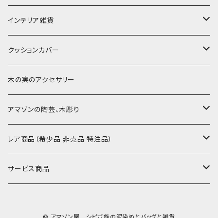
〜250cm
-70-
帆布の泥染め
小型マット（正方形）
ポシェット・ショルダー
細長布 ロング テーブルランナー
パッチワーク
大判刺繍腰巻
インテリア雑貨
-60-
刺繍入り泥染め
小型マット（長方形）
ポーチ・丸ポーチ・クラッチバッグ
その他
大判泥染め刺繍
額装・木枠・パネル
クッションカバー
30-50
巾着
ブックカバー
小型・中型刺繍雑貨
テーブルコーディネート
小さめ 35cmより
木の実のアクセサリー
カードケース
コースター
40〜43cm
アマゾンの陶芸、木彫り
カフェマット
45cmx45cm
素焼きの器、動物たち
レア商品（希少品 非売品 特注品）
ティッシュケースカバー
大きめ 50cmx50cm
木彫りのアルマジロ、動物たち
泥染め布途中図
サービス商品
のれん、カーテン
座布団サイズ 60cm
泥付きの布
SALE
© アマゾン屋 シピボ族の泥染めとバッグと雑貨