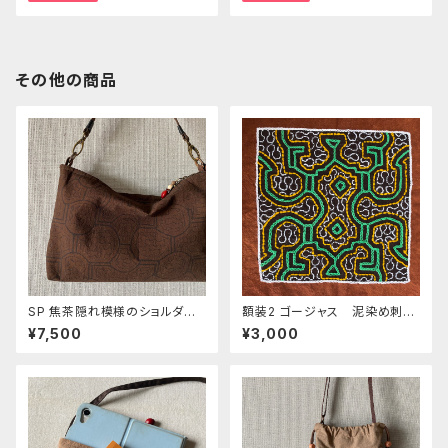
その他の商品
SP 焦茶隠れ模様のショルダー
額装2 ゴージャス 泥染め刺繍
ポーチ 31.5x21cm 持ち手取
フレーム入り シピボ族の泥染
¥7,500
¥3,000
り変え可能 タブレットケース
め刺繍 アマゾン先住民族の工
芸 インテリア雑貨