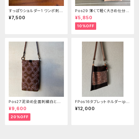
すっぽりショルダー1 ワンポ刺繍
Pos29 薄くて軽く大きめ仕分け
白 シピボ族の泥染め
ポシェット シピボ族の泥染
¥7,500
¥5,850
め 世界の民藝布
10%OFF
Pos27泥染め全面刺繍白と緑
FPos16タブレットホルダーipa
縦長携帯用ポシェット2 シピボ
d ポシェット83 泥染め刺繍の
¥9,600
¥12,000
族の手刺繍
柔らかいショルダー 24x28c
m ホック付き
20%OFF