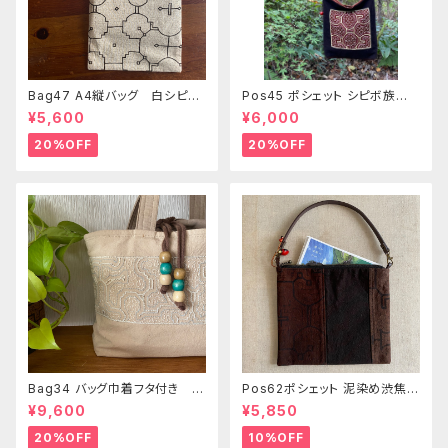
Bag47 A4縦バッグ 白シピボ
Pos45 ポシェット シピボ族の
模様 シピボ族の泥染め
泥染め刺繍のショルダー
¥5,600
¥6,000
20%OFF
20%OFF
Bag34 バッグ巾着フタ付き 薄
Pos62ポシェット 泥染め渋焦茶
いピンク系ベージュ シピボ族の
ファスナーポーチ 20x18cm
¥9,600
¥5,850
手刺繍シャーベットカラー
渋い泥染めアレンジ 男性用小
物入れ 暇の付け替え可能
20%OFF
10%OFF