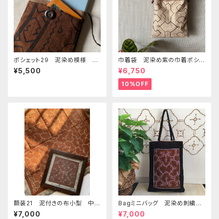
ポシェット29 泥染め模様 3
巾着袋 泥染め紫の巾着ポシェ
面仕分けショルダー 裏なし
ットショルダー 22x29cm シピ
¥5,500
¥6,750
シピボ族の泥染め
ボ族の泥染め
10%OFF
額装21 泥付きの布小型 中古
Bagミニバッグ 泥染め刺繍
の額ガラス入り
20x28cm iPadケース お出
¥7,000
¥7,000
かけバッグ 先住民族 工芸