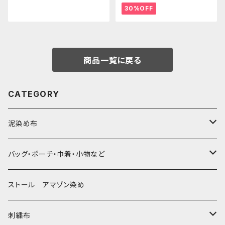
手刺繍 Shipibo bag 手仕事
30%OFF
商品一覧に戻る
CATEGORY
泥染め布
大判布150-特大250cm ベッドカバー
バッグ・ポーチ・巾着・小物など
〜155cm
中型布 30-90cm
バッグ
ストール アマゾン染め
〜180cm
80-90-
草木染めと泥染め
小型布 コースター・カフェマット・ポットマット
ポシェット・ポーチ・巾着
刺繍布