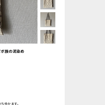
シピボ族の泥染め
ち歩かます。