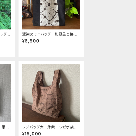
ョルダー
泥染めミニバッグ 和風黒と梅
ンバッ
シピボ族の泥染め オリジナルバ
¥6,500
ッグ A4幅
 柔ら
レジバッグ大 薄紫 シピボ族の
m ぺ
泥染め 38cm
¥15,000