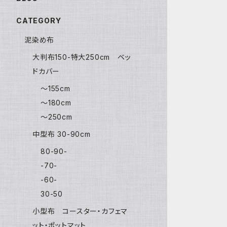
CATEGORY
泥染め布
大判布150-特大250cm ベッ
ドカバー
〜155cm
〜180cm
〜250cm
中型布 30-90cm
80-90-
-70-
-60-
30-50
小型布 コースター・カフェマ
ット・ポットマット