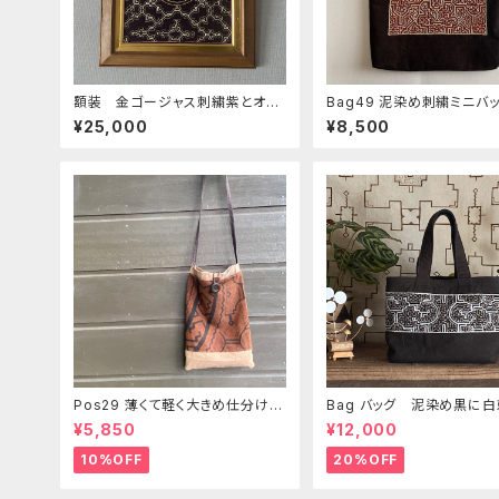
額装 金ゴージャス刺繍紫とオレ
Bag49 泥染め刺繍ミニバ
ンジ シピボ族の刺繍 泥染め
0x29cm タブレットバッグ
¥25,000
¥8,500
民藝のある暮らし インテリア雑
ボ族の泥染め 両面泥染め
貨
Pos29 薄くて軽く大きめ仕分けポ
Bag バッグ 泥染め黒に白
シェット シピボ族の泥染め 世
3x21x10 シンプル
¥5,850
¥12,000
界の民藝布
10%OFF
20%OFF