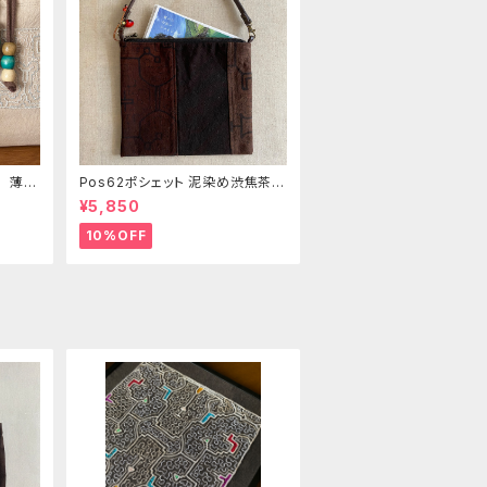
き 薄い
Pos62ポシェット 泥染め渋焦茶フ
の手刺
ァスナーポーチ 20x18cm 渋い
¥5,850
泥染めアレンジ 男性用小物入
れ 暇の付け替え可能
10%OFF