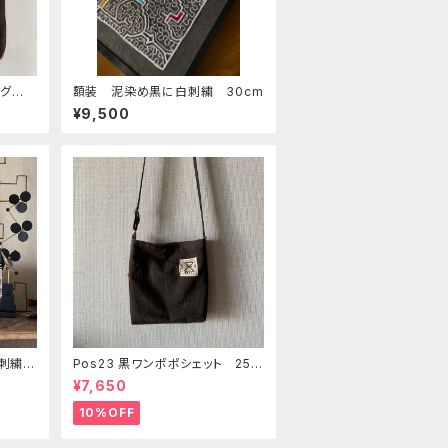
ッグ 3
額装 泥染め黒に白刺繍 30cm
 シピ
¥9,500
刺繍 3
Pos23 黒ワンポポシェット 25x
20x6cm 両面オリジナルワンポデ
¥7,650
ザイン シピボ族の泥染め
10%OFF