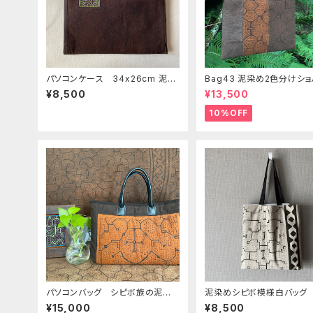
パソコンケース 34x26cm 泥染
Bag43 泥染め2色分けシ
め緑刺繍 シピボ族の泥染め クラ
バッグ 37x27cm パソコ
¥8,500
¥13,500
ッチバッグ11
グ シピボ族の泥染め
10%OFF
パソコンバッグ シピボ族の泥染
泥染めシピボ模様白バッグ
めを手縫いキルト 本革の持ち手
かいアナコンダ白 31x32c
¥15,000
¥8,500