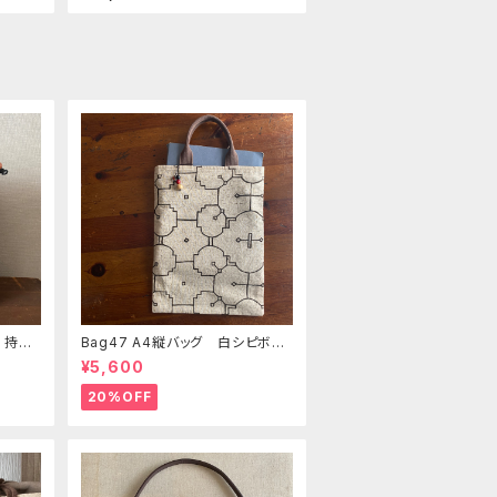
 持ち
Bag47 A4縦バッグ 白シピボ模
美大
様 シピボ族の泥染め
¥5,600
ク
20%OFF