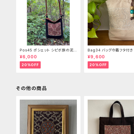
Pos45 ポシェット シピボ族の泥
Bag34 バッグ巾着フタ付
染め刺繍のショルダー
ピンク系ベージュ シピボ族
¥6,000
¥9,600
繍シャーベットカラー
20%OFF
20%OFF
その他の商品