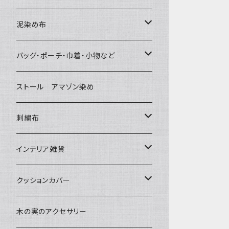
泥染め布
大判布150-特大250cm ベッドカバ
バッグ・ポーチ・巾着・小物など
ー
バッグ
ストール アマゾン染め
〜155cm
中型布 30-90cm
草木染めと泥染め
ポシェット・ポーチ・巾着
刺繍布
〜180cm
80-90-
小型布 コースター・カフェマット・ポ
帆布の泥染め
ットマット
ポシェット・ショルダー
パッチワーク
大判刺繍腰巻
インテリア雑貨
〜250cm
-70-
刺繍入り泥染め
小型マット（正方形）
ポーチ・丸ポーチ・クラッチバッグ
細長布 ロング テーブルランナー
その他
大判泥染め刺繍
額装・木枠・パネル
クッションカバー
-60-
小型マット（長方形）
巾着
ブックカバー
小型・中型刺繍雑貨
テーブルコーディネート
小さめ 35cmより
木の実のアクセサリー
30-50