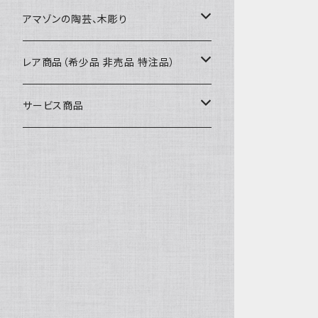
カードケース
コースター
40〜43cm
アマゾンの陶芸、木彫り
カフェマット
45cmx45cm
素焼きの器、動物たち
レア商品（希少品 非売品 特注品）
ティッシュケースカバー
大きめ 50cmx50cm
木彫りのアルマジロ、動物たち
泥染め布途中図
サービス商品
のれん、カーテン
座布団サイズ 60cm
泥付きの布
SALE
刺繍入りなど
泥染め特別な色
REUSE
REMAKE