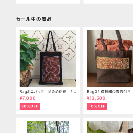
たんこシピボバッグ
セール中の商品
Bagミニバッグ 泥染め刺繍 20
Bag32 緑刺繍巾着蓋付き
x28cm iPadケース お出かけバ
手裏泥染め無地 巾着蓋奄
¥7,000
¥13,500
ッグ 先住民族 工芸 手刺繍 S
島の車輪梅色 シピボバッ
hipibo bag 手仕事
30%OFF
10%OFF