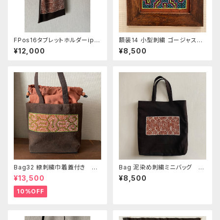
FPos16タブレットホルダーipa
額装14 小型刺繍 ゴージャス黄
d ポシェット83 泥染め刺繍の
緑とブルー 流木フレームシピ
¥12,000
¥8,500
柔らかいショルダー 24x28c
ボ族の泥染めと手刺繍 エスニ
m ホック付き
ック風インテリア雑貨
Bag32 緑刺繍巾着蓋付き 持
Bag 泥染め刺繍ミニバッグ 2
ち手裏泥染め無地 巾着蓋奄
9x32cm シピボ族の泥染め刺
¥13,500
¥8,500
美大島の車輪梅色 シピボバッ
繍
ク
10%OFF