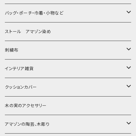
大判布150-特大250cm ベッドカバー
バッグ・ポーチ・巾着・小物など
〜155cm
中型布 30-90cm
バッグ
ストール アマゾン染め
〜180cm
80-90-
草木染めと泥染め
小型布 コースター・カフェマット・ポットマット
ポシェット・ポーチ・巾着
刺繍布
〜250cm
-70-
帆布の泥染め
小型マット（正方形）
ポシェット・ショルダー
細長布 ロング テーブルランナー
パッチワーク
大判刺繍腰巻
インテリア雑貨
-60-
刺繍入り泥染め
小型マット（長方形）
ポーチ・丸ポーチ・クラッチバッグ
その他
大判泥染め刺繍
額装・木枠・パネル
クッションカバー
30-50
巾着
ブックカバー
小型・中型刺繍雑貨
テーブルコーディネート
小さめ 35cmより
木の実のアクセサリー
カードケース
コースター
40〜43cm
アマゾンの陶芸、木彫り