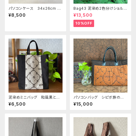
パソコンケース 34x26cm 泥
Bag43 泥染め2色分けショルダ
染め緑刺繍 シピボ族の泥染め
ーバッグ 37x27cm パソコン
¥8,500
¥13,500
クラッチバッグ11
バッグ シピボ族の泥染め
10%OFF
泥染めミニバッグ 和風黒と
パソコンバッグ シピボ族の泥
梅 シピボ族の泥染め オリジ
染めを手縫いキルト 本革の持
¥6,500
¥15,000
ナルバッグ A4幅
ち手