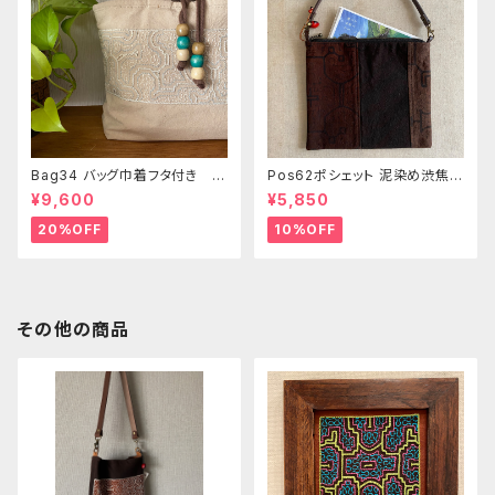
Bag34 バッグ巾着フタ付き 薄
Pos62ポシェット 泥染め渋焦茶
いピンク系ベージュ シピボ族の
ファスナーポーチ 20x18cm
¥9,600
¥5,850
手刺繍シャーベットカラー
渋い泥染めアレンジ 男性用小
物入れ 暇の付け替え可能
20%OFF
10%OFF
その他の商品