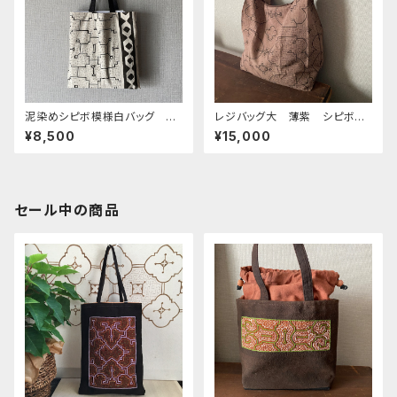
泥染めシピボ模様白バッグ 柔
レジバッグ大 薄紫 シピボ族
らかいアナコンダ白 31x32c
の泥染め 38cm
¥8,500
¥15,000
m ぺたんこシピボバッグ
セール中の商品