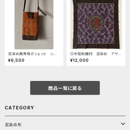
泥染め携帯用ポシェット シピ
◎中型刺繍円 泥染め アヤワ
ボ族の泥染め シンプルで軽い
スカ10紫と白 縁縫加工 51x
¥6,500
¥12,000
46cm シピボ族の泥染め 先
住民族の工芸 手刺繍
商品一覧に戻る
CATEGORY
泥染め布