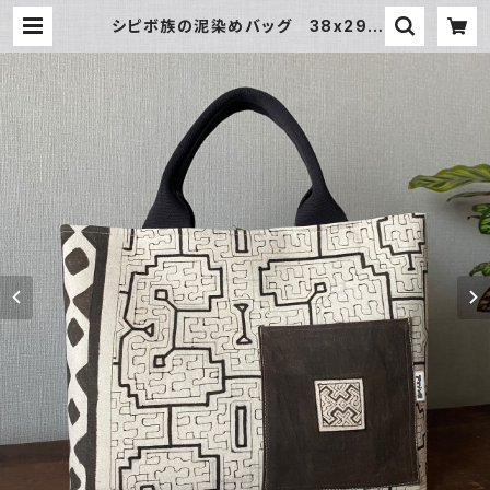
シピボ族の泥染めバッグ 38x29c
m 黒ポケット付き マグネットホッ
ク | アマゾン屋 シピボ族の泥染めと
バッグと雑貨