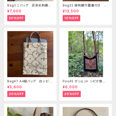
Bagミニバッグ 泥染め刺繍
Bag32 緑刺繍巾着蓋付き 持
20x28cm iPadケース お出
ち手裏泥染め無地 巾着蓋奄
¥7,000
¥13,500
かけバッグ 先住民族 工芸
美大島の車輪梅色 シピボバッ
手刺繍 Shipibo bag 手仕事
ク
30%OFF
10%OFF
Bag47 A4縦バッグ 白シピボ
Pos45 ポシェット シピボ族の
模様 シピボ族の泥染め
泥染め刺繍のショルダー
¥5,600
¥6,000
20%OFF
20%OFF