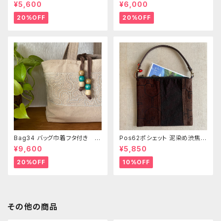
模様 シピボ族の泥染め
泥染め刺繍のショルダー
¥5,600
¥6,000
20%OFF
20%OFF
Bag34 バッグ巾着フタ付き 薄
Pos62ポシェット 泥染め渋焦茶
いピンク系ベージュ シピボ族の
ファスナーポーチ 20x18cm
¥9,600
¥5,850
手刺繍シャーベットカラー
渋い泥染めアレンジ 男性用小
物入れ 暇の付け替え可能
20%OFF
10%OFF
その他の商品