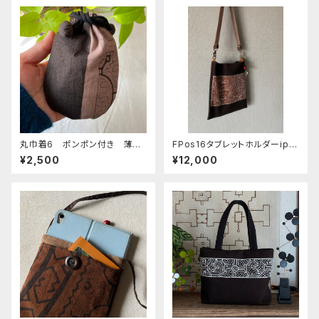
丸巾着6 ポンポン付き 薄紫
FPos16タブレットホルダーipa
と黒泥染め 裏なし
d ポシェット83 泥染め刺繍の
¥2,500
¥12,000
柔らかいショルダー 24x28c
m ホック付き