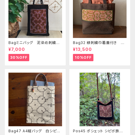
Bagミニバッグ 泥染め刺繍
Bag32 緑刺繍巾着蓋付き 持
20x28cm iPadケース お出
ち手裏泥染め無地 巾着蓋奄
¥7,000
¥13,500
かけバッグ 先住民族 工芸
美大島の車輪梅色 シピボバッ
手刺繍 Shipibo bag 手仕事
ク
30%OFF
10%OFF
Bag47 A4縦バッグ 白シピボ
Pos45 ポシェット シピボ族の