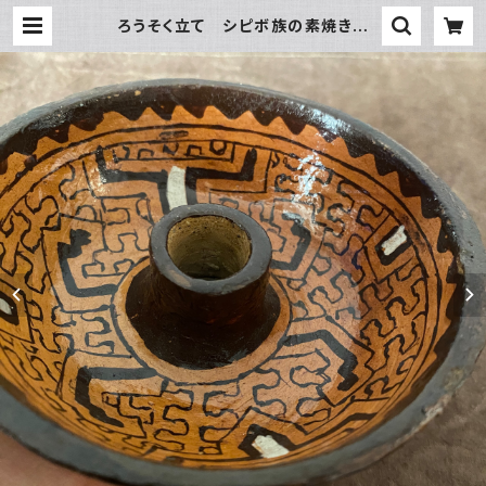
ろうそく立て シピボ族の素焼きの
器 先住民族の工藝 フリーハンドの
模様 | アマゾン屋 シピボ族の泥染
めとバッグと雑貨