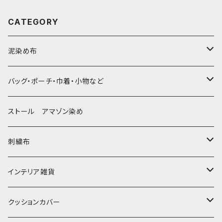
CATEGORY
泥染め布
大判布150-特大250cm ベッドカバー
バッグ・ポーチ・巾着・小物など
〜155cm
中型布 30-90cm
バッグ
ストール アマゾン染め
〜180cm
80-90-
草木染めと泥染め
小型布 コースター・カフェマット・ポットマット
ポシェット・ポーチ・巾着
刺繍布
〜250cm
-70-
帆布の泥染め
小型マット（正方形）
ポシェット・ショルダー
細長布 ロング テーブルランナー
パッチワーク
大判刺繍腰巻
インテリア雑貨
-60-
刺繍入り泥染め
小型マット（長方形）
ポーチ・丸ポーチ・クラッチバッグ
その他
大判泥染め刺繍
額装・木枠・パネル
クッションカバー