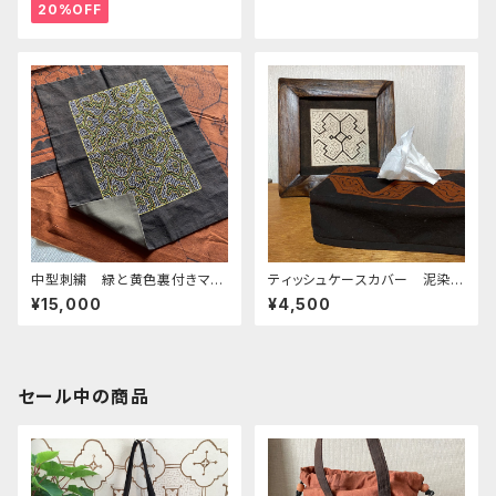
AA タペストリー 先住民族の
ック風インテリア雑貨
20%OFF
工芸 スピリチュアル
中型刺繍 緑と黄色裏付きマッ
ティッシュケースカバー 泥染め
ト 額装、タペストリー シピボ
ギザギザ かぶせてゴム留め
¥15,000
¥4,500
族の手刺繍特注サイズ
セール中の商品