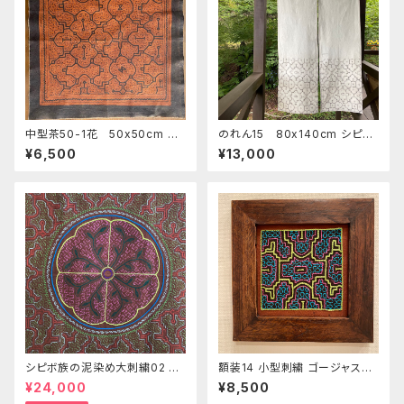
中型茶50-1花 50x50cm ア
のれん15 80x140cm シピボ
マゾンの泥染め shipibo シピ
族の泥染め 世界の民芸布
¥6,500
¥13,000
ボ族 南米アマゾンの草木染
インテリア
め 風呂敷サイズ タロット祭
壇用
シピボ族の泥染め大刺繍02 円
額装14 小型刺繍 ゴージャス黄
アヤワスカピンク アマゾン・シ
緑とブルー 流木フレームシピ
¥24,000
¥8,500
ピボ族の泥染め アヤワスカ A
ボ族の泥染めと手刺繍 エスニ