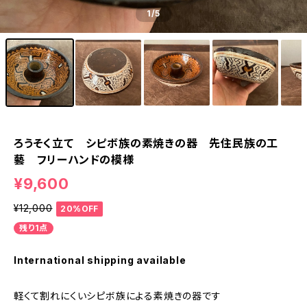
1
/5
ろうそく立て シピボ族の素焼きの器 先住民族の工
藝 フリーハンドの模様
¥9,600
¥12,000
20%OFF
残り1点
International shipping available
軽くて割れにくいシピボ族による素焼きの器です