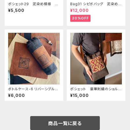
ポシェット29 泥染め模様 3
Bag31 シピボバッグ 泥染め黒
面仕分けショルダー 裏なし
に白刺繍 32.5x22x6cm マ
¥5,500
¥12,000
シピボ族の泥染め
グネットホック シンプル
20%OFF
ボトルケース-6 リバーシブル
ポシェット 豪華刺繍のショルダ
ワンポ染とシピボ模様 アマゾ
ーポシェット 赤と黄色特大
¥6,000
¥15,000
ンの泥染め 水筒入れ シピボ
縦長ふかふか マグネットホッ
族の泥染め
ク
商品一覧に戻る