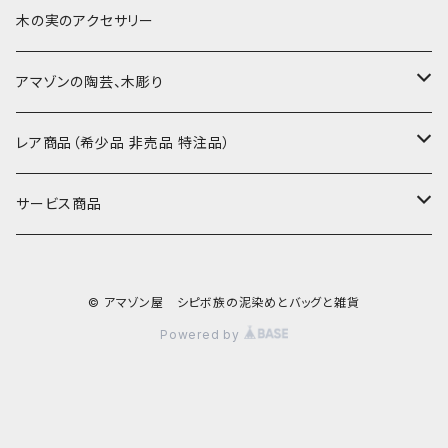
30-50
巾着
ブックカバー
小型・中型刺繍雑貨
テーブルコーディネート
小さめ 35cmより
木の実のアクセサリー
カードケース
コースター
40〜43cm
アマゾンの陶芸、木彫り
カフェマット
45cmx45cm
素焼きの器、動物たち
レア商品（希少品 非売品 特注品）
ティッシュケースカバー
大きめ 50cmx50cm
木彫りのアルマジロ、動物たち
泥染め布途中図
サービス商品
のれん、カーテン
座布団サイズ 60cm
泥付きの布
SALE
© アマゾン屋 シピボ族の泥染めとバッグと雑貨
刺繍入りなど
泥染め特別な色
REUSE
Powered by
REMAKE