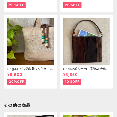
20%OFF
20%OFF
Bag34 バッグ巾着フタ付き 薄
Pos62ポシェット 泥染め渋焦茶
いピンク系ベージュ シピボ族の
ファスナーポーチ 20x18cm
¥9,600
¥5,850
手刺繍シャーベットカラー
渋い泥染めアレンジ 男性用小
物入れ 暇の付け替え可能
20%OFF
10%OFF
その他の商品