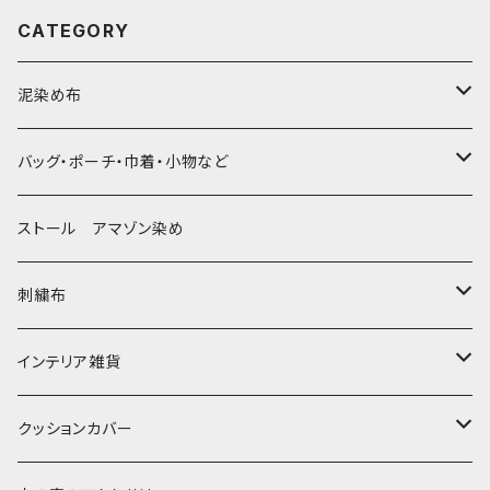
CATEGORY
泥染め布
大判布150-特大250cm ベッドカバー
バッグ・ポーチ・巾着・小物など
〜155cm
中型布 30-90cm
バッグ
ストール アマゾン染め
〜180cm
80-90-
草木染めと泥染め
小型布 コースター・カフェマット・ポットマット
ポシェット・ポーチ・巾着
刺繍布
〜250cm
-70-
帆布の泥染め
小型マット（正方形）
ポシェット・ショルダー
細長布 ロング テーブルランナー
パッチワーク
大判刺繍腰巻
インテリア雑貨
-60-
刺繍入り泥染め
小型マット（長方形）
ポーチ・丸ポーチ・クラッチバッグ
その他
大判泥染め刺繍
額装・木枠・パネル
クッションカバー
30-50
巾着