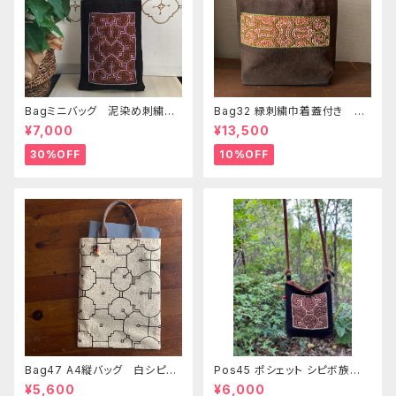
Bagミニバッグ 泥染め刺繍
Bag32 緑刺繍巾着蓋付き 持
20x28cm iPadケース お出
ち手裏泥染め無地 巾着蓋奄
¥7,000
¥13,500
かけバッグ 先住民族 工芸
美大島の車輪梅色 シピボバッ
手刺繍 Shipibo bag 手仕事
ク
30%OFF
10%OFF
Bag47 A4縦バッグ 白シピボ
Pos45 ポシェット シピボ族の
模様 シピボ族の泥染め
泥染め刺繍のショルダー
¥5,600
¥6,000