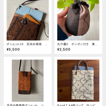
ポシェット29 泥染め模様 3
丸巾着6 ポンポン付き 薄紫
面仕分けショルダー 裏なし
と黒泥染め 裏なし
¥5,500
¥2,500
シピボ族の泥染め
泥染め携帯用ポシェット シピ
Bag47 A4縦バッグ 白シピボ