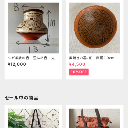
シピボ族の壺 歪んだ壺 先住
素焼きの器、皿 直径１０cmミ
民族の民芸
ニサイズ シピボ族の工芸 先
¥12,000
¥4,500
住民族の工芸 南米アマゾンの
先住民族 素焼きの皿
10%OFF
セール中の商品