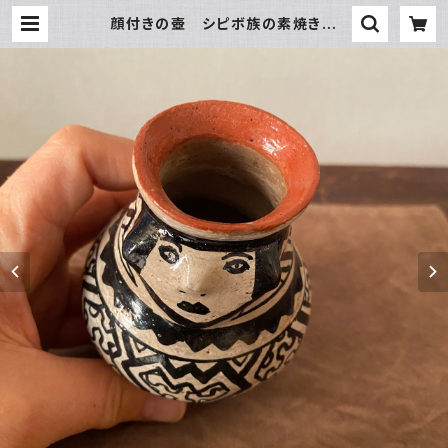
顔付きの壺 シピボ族の素焼きの
器 先住民族の工藝 フリーハンドの
模様 工藝のある暮らし | アマゾン
屋 シピボ族の泥染めとバッグと雑貨