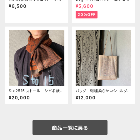
ボ族の泥染め シンプルで軽い
模様 シピボ族の泥染め
¥6,500
¥5,600
20%OFF
Sto2515 ストール シピボ族の
バッグ 刺繍柔らかいショルダ
泥染め 奄美の泥染めコラボ 1
ー シャーベットぴんく シピボ
¥20,000
¥12,000
60x40
族の泥染め
商品一覧に戻る