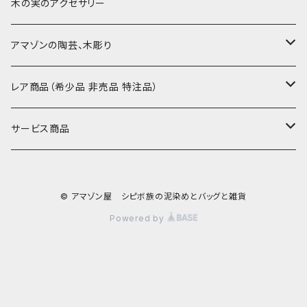
ブックカバー
小型・中型刺繍雑貨
テーブルコーディネート
小さめ 35cmより
木の実のアクセサリー
カードケース
コースター
40〜43cm
アマゾンの陶芸、木彫り
カフェマット
45cmx45cm
素焼きの器、動物たち
レア商品（希少品 非売品 特注品）
ティッシュケースカバー
大きめ 50cmx50cm
木彫りのアルマジロ、動物たち
泥染め布途中図
サービス商品
のれん、カーテン
座布団サイズ 60cm
泥付きの布
SALE
© アマゾン屋 シピボ族の泥染めとバッグと雑貨
刺繍入りなど
泥染め特別な色
REUSE
Powered by
REMAKE