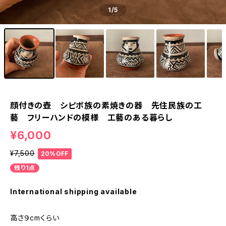
1
/5
顔付きの壺 シピボ族の素焼きの器 先住民族の工
藝 フリーハンドの模様 工藝のある暮らし
¥6,000
¥7,500
20%OFF
残り1点
International shipping available
高さ９cmくらい