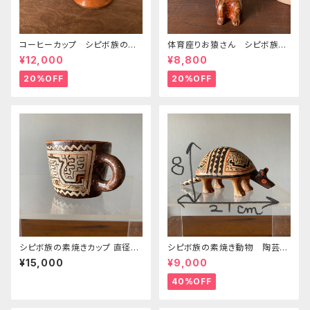
コーヒーカップ シピボ族の素
体育座りお猿さん シピボ族の
焼きの器 先住民族の工藝 フ
焼き物 高さ11cm尻尾の先ま
¥12,000
¥8,800
リーハンドの模様 置き物
での奥行き11cm位
20%OFF
20%OFF
シピボ族の素焼きカップ 直径7.
シピボ族の素焼き動物 陶芸
5cm シピボ族の工芸
アルマジロ
¥15,000
¥9,000
40%OFF