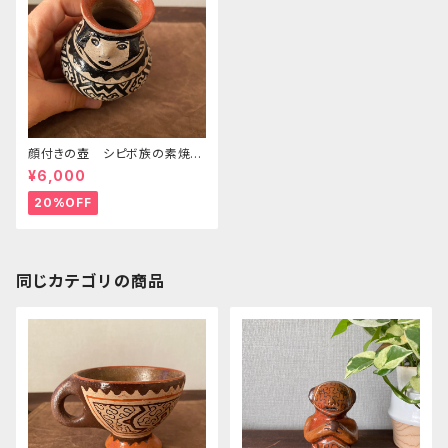
顔付きの壺 シピボ族の素焼き
の器 先住民族の工藝 フリー
¥6,000
ハンドの模様 工藝のある暮ら
し
20%OFF
同じカテゴリの商品