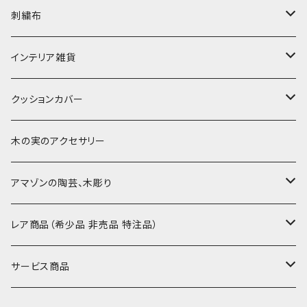
〜180cm
80-90-
草木染めと泥染め
小型布 コースター・カフェマット・ポットマット
ポシェット・ポーチ・巾着
刺繍布
〜250cm
-70-
帆布の泥染め
小型マット（正方形）
ポシェット・ショルダー
細長布 ロング テーブルランナー
パッチワーク
大判刺繍腰巻
インテリア雑貨
-60-
刺繍入り泥染め
小型マット（長方形）
ポーチ・丸ポーチ・クラッチバッグ
その他
大判泥染め刺繍
額装・木枠・パネル
クッションカバー
30-50
巾着
ブックカバー
小型・中型刺繍雑貨
テーブルコーディネート
小さめ 35cmより
木の実のアクセサリー
カードケース
コースター
40〜43cm
アマゾンの陶芸、木彫り
カフェマット
45cmx45cm
素焼きの器、動物たち
レア商品（希少品 非売品 特注品）
ティッシュケースカバー
大きめ 50cmx50cm
木彫りのアルマジロ、動物たち
泥染め布途中図
サービス商品