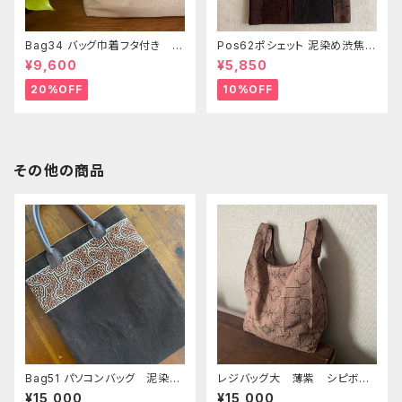
Bag34 バッグ巾着フタ付き 薄
Pos62ポシェット 泥染め渋焦茶
いピンク系ベージュ シピボ族の
ファスナーポーチ 20x18cm
¥9,600
¥5,850
手刺繍シャーベットカラー
渋い泥染めアレンジ 男性用小
物入れ 暇の付け替え可能
20%OFF
10%OFF
その他の商品
Bag51 パソコンバッグ 泥染め
レジバッグ大 薄紫 シピボ族
茶地白刺繍本革持ち手 全面
の泥染め 38cm
¥15,000
¥15,000