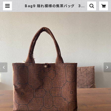
Bag9 隠れ模様の焦茶バッグ 38x
26x5cm 木の実のフックシピボ模様
の手提げ レア素材 | アマゾン屋
シピボ族の泥染めとバッグと雑貨