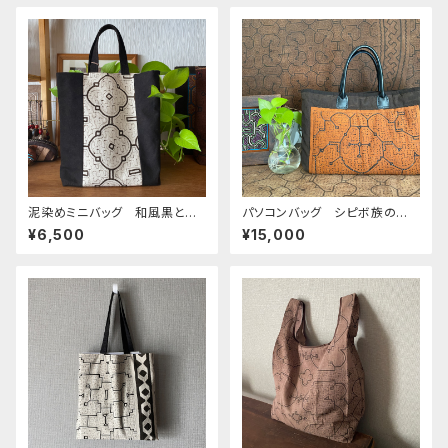
泥染めミニバッグ 和風黒と
パソコンバッグ シピボ族の泥
梅 シピボ族の泥染め オリジ
染めを手縫いキルト 本革の持
¥6,500
¥15,000
ナルバッグ A4幅
ち手