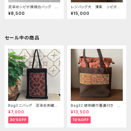
泥染めシピボ模様白バッグ 柔
レジバッグ大 薄紫 シピボ族
らかいアナコンダ白 31x32c
の泥染め 38cm
¥8,500
¥15,000
m ぺたんこシピボバッグ
セール中の商品
Bagミニバッグ 泥染め刺繍
Bag32 緑刺繍巾着蓋付き 持
20x28cm iPadケース お出
ち手裏泥染め無地 巾着蓋奄
¥7,000
¥13,500
かけバッグ 先住民族 工芸
美大島の車輪梅色 シピボバッ
手刺繍 Shipibo bag 手仕事
ク
30%OFF
10%OFF