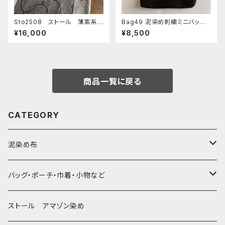
Sto2508 ストール 薄紫系シ
Bag49 泥染め刺繍ミニバッ
ピボ模様と4色 １５０x２７cm
グ 30x29cm タブレットバッ
¥16,000
¥8,500
シピボ族の泥染め アマゾン染
グ シピボ族の泥染め 両面泥
め
染め
商品一覧に戻る
CATEGORY
泥染め布
大判布150-特大250cm ベッドカバー
バッグ・ポーチ・巾着・小物など
〜155cm
中型布 30-90cm
バッグ
ストール アマゾン染め