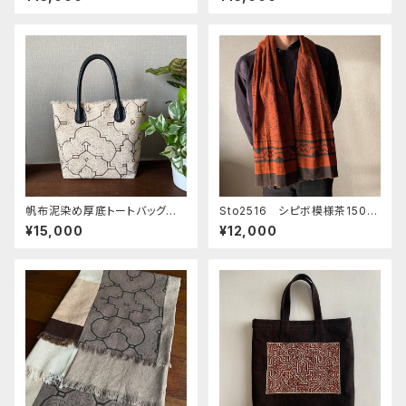
草木染め 28x36cm シピボ族
の泥染め sipibo 先住民族
の工芸
帆布泥染め厚底トートバッグ 3
Sto2516 シピボ模様茶150x
5x24x13 本革持ち手フリンジ
25cm 模様染め一枚布
¥15,000
¥12,000