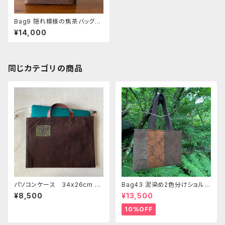
Bag9 隠れ模様の焦茶バッグ
38x26x5cm 木の実のフックシ
¥14,000
ピボ模様の手提げ レア素材
同じカテゴリの商品
パソコンケース 34x26cm 泥
Bag43 泥染め2色分けショルダ
染め緑刺繍 シピボ族の泥染め
ーバッグ 37x27cm パソコン
¥8,500
¥13,500
クラッチバッグ11
バッグ シピボ族の泥染め
10%OFF