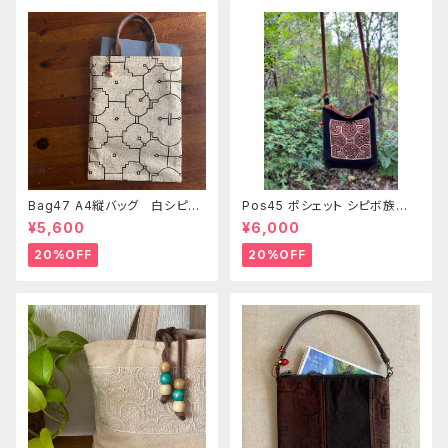
Bag47 A4縦バッグ 白シピボ
Pos45 ポシェット シピボ族の
模様 シピボ族の泥染め
泥染め刺繍のショルダー
¥5,600
¥6,000
20%OFF
20%OFF