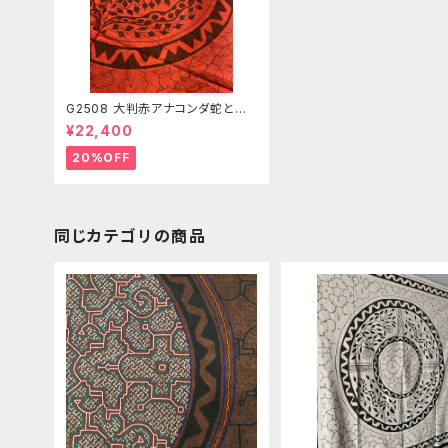
G2508 大判赤アナコンダ蛇とピ
ラニア アチョテ染めピンク シピ
¥22,400
ボ族の泥染め
20%OFF
同じカテゴリの商品