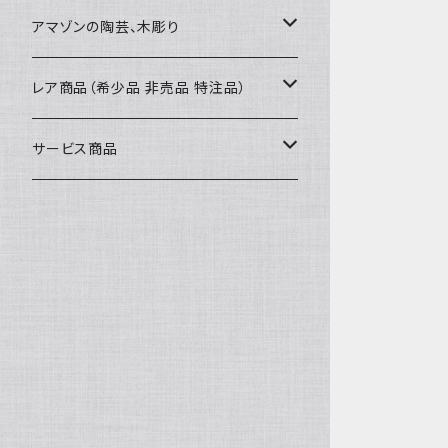
カードケース
コースター
40〜43cm
アマゾンの陶芸、木彫り
カフェマット
45cmx45cm
素焼きの器、動物たち
レア商品（希少品 非売品 特注品）
ティッシュケースカバー
大きめ 50cmx50cm
木彫りのアルマジロ、動物たち
泥染め布途中図
サービス商品
のれん、カーテン
座布団サイズ 60cm
泥付きの布
SALE
刺繍入りなど
泥染め特別な色
REUSE
REMAKE