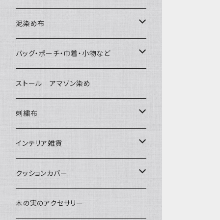
泥染め布
大判布150-特大250cm ベッドカバ
バッグ・ポーチ・巾着・小物など
ー
バッグ
ストール アマゾン染め
〜155cm
中型布 30-90cm
草木染めと泥染め
ポシェット・ポーチ・巾着
刺繍布
〜180cm
80-90-
小型布 コースター・カフェマット・ポ
帆布の泥染め
ットマット
ポシェット・ショルダー
パッチワーク
大判刺繍腰巻
インテリア雑貨
〜250cm
-70-
刺繍入り泥染め
小型マット（正方形）
ポーチ・丸ポーチ・クラッチバッグ
細長布 ロング テーブルランナー
その他
大判泥染め刺繍
額装・木枠・パネル
クッションカバー
-60-
小型マット（長方形）
巾着
ブックカバー
小型・中型刺繍雑貨
テーブルコーディネート
小さめ 35cmより
木の実のアクセサリー
30-50