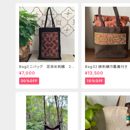
Bagミニバッグ 泥染め刺繍 20
Bag32 緑刺繍巾着蓋付き
x28cm iPadケース お出かけバ
手裏泥染め無地 巾着蓋奄
¥7,000
¥13,500
ッグ 先住民族 工芸 手刺繍 S
島の車輪梅色 シピボバッ
hipibo bag 手仕事
30%OFF
10%OFF