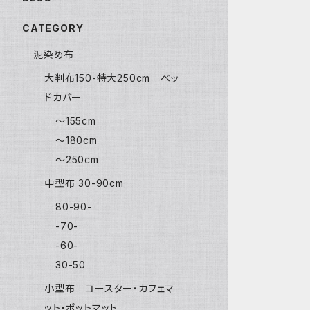
CATEGORY
泥染め布
大判布150-特大250cm ベッ
ドカバー
〜155cm
〜180cm
〜250cm
中型布 30-90cm
80-90-
-70-
-60-
30-50
小型布 コースター・カフェマ
ット・ポットマット