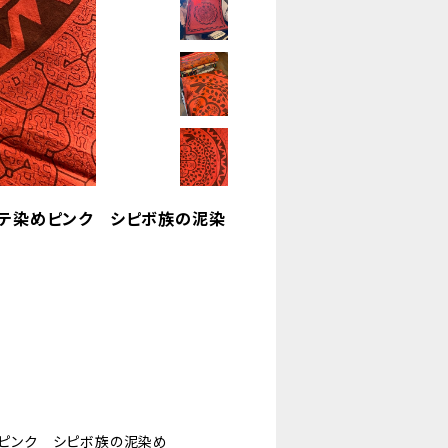
ョテ染めピンク シピボ族の泥染
めピンク シピボ族の泥染め