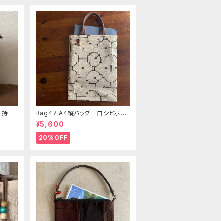
 持ち
Bag47 A4縦バッグ 白シピボ模
美大
様 シピボ族の泥染め
¥5,600
ク
20%OFF