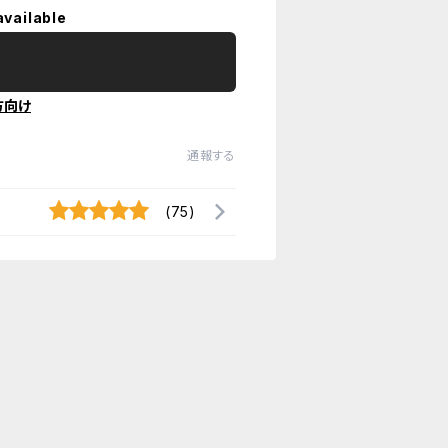
available
方向け
通報する
(75)