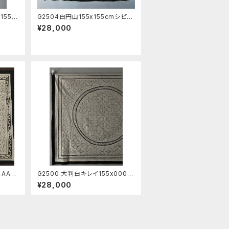
155c
G2504白円山155x155cmシピボ
族の泥染め 先住民族の工芸布
¥28,000
伝統工芸 エスニック
 AAA
G2500 大判白キレイ155x000c
泥染め
mAシピボ族の泥染め 先住民族の
¥28,000
工芸布 伝統工芸 エスニック