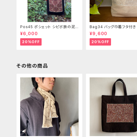
Pos45 ポシェット シピボ族の泥
Bag34 バッグ巾着フタ付
染め刺繍のショルダー
ピンク系ベージュ シピボ族
¥6,000
¥9,600
繍シャーベットカラー
20%OFF
20%OFF
その他の商品