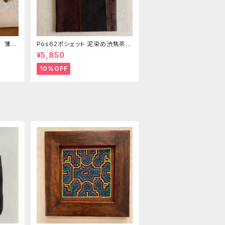
き 薄い
Pos62ポシェット 泥染め渋焦茶フ
の手刺
ァスナーポーチ 20x18cm 渋い
¥5,850
泥染めアレンジ 男性用小物入
れ 暇の付け替え可能
10%OFF