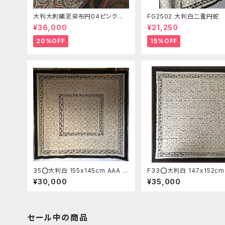
大判大刺繍泥染布円04ピンク
FG2502 大判白二重円蛇 
アマゾン・シピボ族の泥染め アヤ
m シピボ族の泥染め
¥36,000
¥21,250
ワスカ AAA タペストリー 先住
民族の工芸 スピリチュアル
20%OFF
15%OFF
35⭕️大判白 155x145cm AAA ア
F33⭕️大判白 147x152cm
マゾン シピボ族の泥染め アヤワス
厚地 アマゾン シピボ族の
¥30,000
¥35,000
カ四角葉っぱ
シンプル 植物
セール中の商品