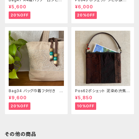
模様 シピボ族の泥染め
泥染め刺繍のショルダー
¥5,600
¥6,000
20%OFF
20%OFF
Bag34 バッグ巾着フタ付き 薄
Pos62ポシェット 泥染め渋焦茶
いピンク系ベージュ シピボ族の
ファスナーポーチ 20x18cm
¥9,600
¥5,850
手刺繍シャーベットカラー
渋い泥染めアレンジ 男性用小
物入れ 暇の付け替え可能
20%OFF
10%OFF
その他の商品