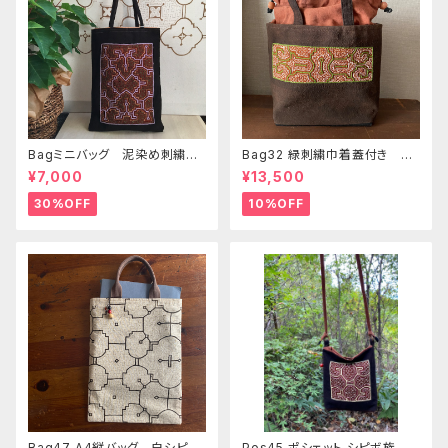
Bagミニバッグ 泥染め刺繍
Bag32 緑刺繍巾着蓋付き 持
20x28cm iPadケース お出
ち手裏泥染め無地 巾着蓋奄
¥7,000
¥13,500
かけバッグ 先住民族 工芸
美大島の車輪梅色 シピボバッ
手刺繍 Shipibo bag 手仕事
ク
30%OFF
10%OFF
Bag47 A4縦バッグ 白シピボ
Pos45 ポシェット シピボ族の