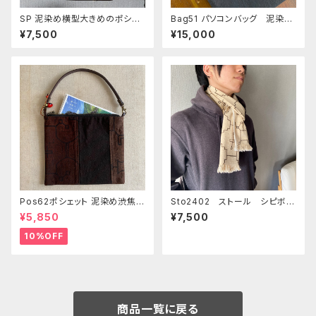
SP 泥染め横型大きめのポシェ
Bag51 パソコンバッグ 泥染め
ット白 29x21cm ファスナーポ
茶地白刺繍本革持ち手 全面
¥7,500
¥15,000
ーチ
草木染め 28x36cm シピボ族
の泥染め sipibo 先住民族
の工芸
Pos62ポシェット 泥染め渋焦茶
Sto2402 ストール シピボ模
ファスナーポーチ 20x18cm
様クリーム と白 先住民族の工
¥5,850
¥7,500
渋い泥染めアレンジ 男性用小
藝 草木染め シピボ族
物入れ 暇の付け替え可能
10%OFF
商品一覧に戻る