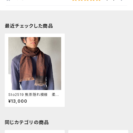
最近チェックした商品
Sto2519 焦茶隠れ模様 柔ら
か短め １６０x２０cm アマゾ
¥13,000
ンの泥染め 焦茶の中に途中
図
同じカテゴリの商品