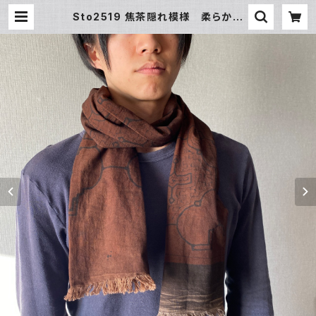
Sto2519 焦茶隠れ模様 柔らか短
め １６０x２０cm アマゾンの泥染
め 焦茶の中に途中図 | アマゾン
屋 シピボ族の泥染めとバッグと雑貨