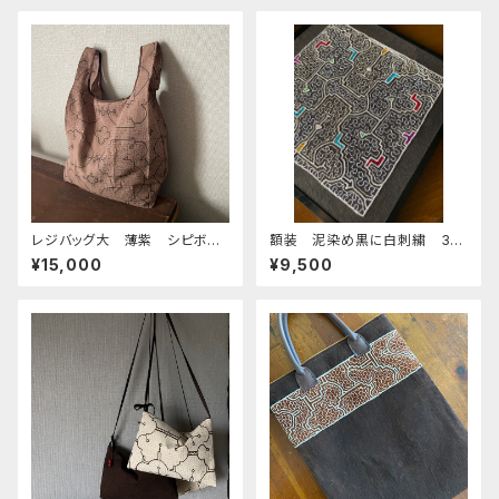
レジバッグ大 薄紫 シピボ族
額装 泥染め黒に白刺繍 30
の泥染め 38cm
cm
¥15,000
¥9,500