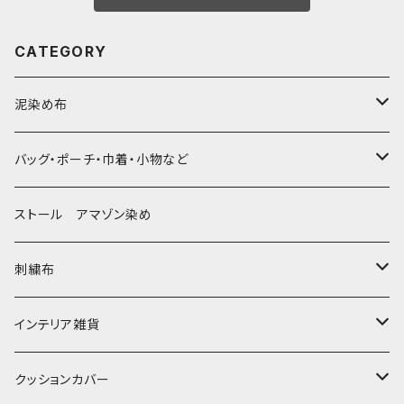
CATEGORY
泥染め布
大判布150-特大250cm ベッドカバー
バッグ・ポーチ・巾着・小物など
〜155cm
中型布 30-90cm
バッグ
ストール アマゾン染め
〜180cm
80-90-
草木染めと泥染め
小型布 コースター・カフェマット・ポットマット
ポシェット・ポーチ・巾着
刺繍布
〜250cm
-70-
帆布の泥染め
小型マット（正方形）
ポシェット・ショルダー
細長布 ロング テーブルランナー
パッチワーク
大判刺繍腰巻
インテリア雑貨
-60-
刺繍入り泥染め
小型マット（長方形）
ポーチ・丸ポーチ・クラッチバッグ
その他
大判泥染め刺繍
額装・木枠・パネル
クッションカバー