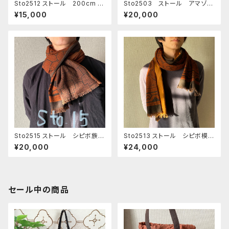
Sto2512 ストール 200cm 茶
Sto2503 ストール アマゾン
色シピボ模様と明るいオレンジ
染め パッチワークデザイン
¥15,000
¥20,000
系茶 ２００x３０ ロング
ピンク系柔らかいガーゼ染め
Sto2515 ストール シピボ族の
Sto2513 ストール シピボ模様
泥染め 奄美の泥染めコラボ 1
茶と裏が泥染め黒とオレンジ系
¥20,000
¥24,000
60x40
茶 超ロング250cm
セール中の商品