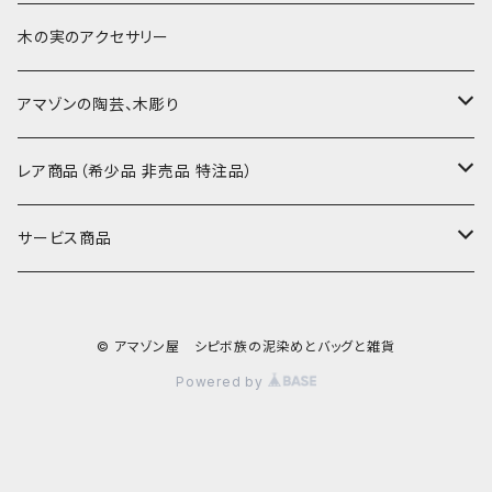
30-50
巾着
ブックカバー
小型・中型刺繍雑貨
テーブルコーディネート
小さめ 35cmより
木の実のアクセサリー
カードケース
コースター
40〜43cm
アマゾンの陶芸、木彫り
カフェマット
45cmx45cm
素焼きの器、動物たち
レア商品（希少品 非売品 特注品）
ティッシュケースカバー
大きめ 50cmx50cm
木彫りのアルマジロ、動物たち
泥染め布途中図
サービス商品
のれん、カーテン
座布団サイズ 60cm
泥付きの布
SALE
© アマゾン屋 シピボ族の泥染めとバッグと雑貨
刺繍入りなど
泥染め特別な色
REUSE
Powered by
REMAKE