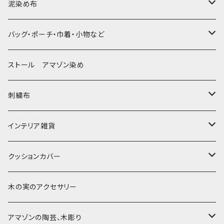
泥染め布
大判布150-特大250cm ベッドカバー
バッグ・ポーチ・巾着・小物など
〜155cm
中型布 30-90cm
バッグ
ストール アマゾン染め
〜180cm
80-90-
草木染めと泥染め
小型布 コースター・カフェマット・ポットマット
ポシェット・ポーチ・巾着
刺繍布
〜250cm
-70-
帆布の泥染め
小型マット（正方形）
ポシェット・ショルダー
細長布 ロング テーブルランナー
パッチワーク
大判刺繍腰巻
インテリア雑貨
-60-
刺繍入り泥染め
小型マット（長方形）
ポーチ・丸ポーチ・クラッチバッグ
その他
大判泥染め刺繍
額装・木枠・パネル
クッションカバー
30-50
巾着
ブックカバー
小型・中型刺繍雑貨
テーブルコーディネート
小さめ 35cmより
木の実のアクセサリー
カードケース
コースター
40〜43cm
アマゾンの陶芸、木彫り