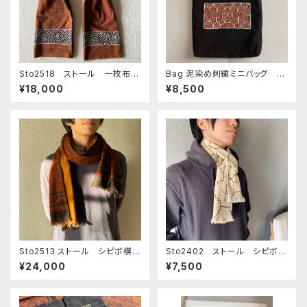
Sto2518 ストール 一枚布の
Bag 泥染め刺繍ミニバッグ 2
両サイドに刺繍 裏側アマゾン
9x32cm シピボ族の泥染め刺
¥18,000
¥8,500
の泥染め黒と焦茶 １５０x１７
繍
cm
Sto2513 ストール シピボ模様
Sto2402 ストール シピボ模
茶と裏が泥染め黒とオレンジ系
様クリーム と白 先住民族の工
¥24,000
¥7,500
茶 超ロング250cm
藝 草木染め シピボ族