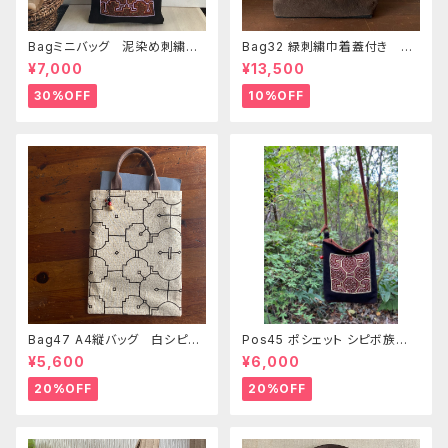
Bagミニバッグ 泥染め刺繍
Bag32 緑刺繍巾着蓋付き 持
20x28cm iPadケース お出
ち手裏泥染め無地 巾着蓋奄
¥7,000
¥13,500
かけバッグ 先住民族 工芸
美大島の車輪梅色 シピボバッ
手刺繍 Shipibo bag 手仕事
ク
30%OFF
10%OFF
Bag47 A4縦バッグ 白シピボ
Pos45 ポシェット シピボ族の
模様 シピボ族の泥染め
泥染め刺繍のショルダー
¥5,600
¥6,000
20%OFF
20%OFF