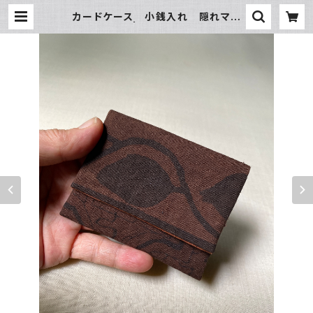
カードケース 小銭入れ 隠れマグ
ネットホック | アマゾン屋 シピボ族
の泥染めとバッグと雑貨