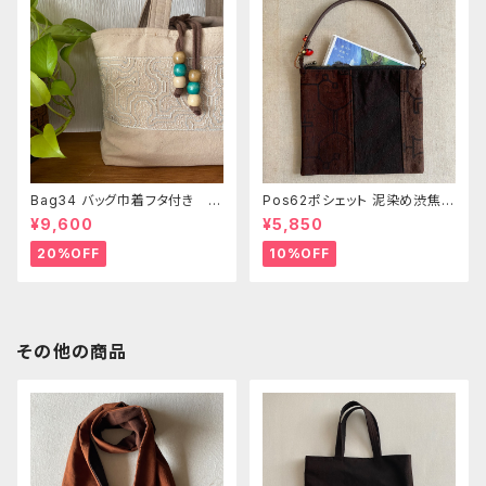
Bag34 バッグ巾着フタ付き 薄
Pos62ポシェット 泥染め渋焦茶
いピンク系ベージュ シピボ族の
ファスナーポーチ 20x18cm
¥9,600
¥5,850
手刺繍シャーベットカラー
渋い泥染めアレンジ 男性用小
物入れ 暇の付け替え可能
20%OFF
10%OFF
その他の商品