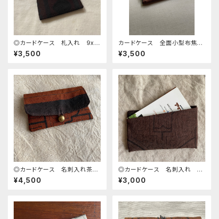
◎カードケース 札入れ 9x6
カードケース 全面小型布焦茶
cm シピボ族の泥染め ミニケ
系 シピボ族の泥染め
¥3,500
¥3,500
ース 世界の工芸布
◎カードケース 名刺入れ茶
◎カードケース 名刺入れ 焦
シピボ族の泥染め
茶シンプル シピボ族の泥染め
¥4,500
¥3,000
天然染め