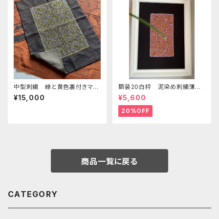
中型刺繍 緑と黄色裏付きマッ
額装20白枠 泥染め刺繍薄
ト 額装、タペストリー シピボ
紫 緻密な刺繍 Pimacotton
¥15,000
¥5,600
族の手刺繍特注サイズ
シピボ族の手刺繍 泥染め 天
然染め
20%OFF
商品一覧に戻る
CATEGORY