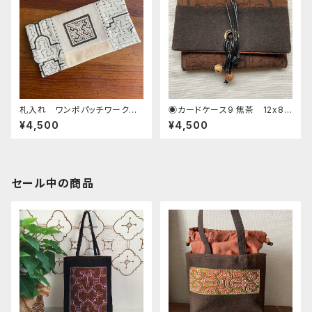
札入れ ワンポパッチワーク
◉カードケース9 焦茶 12x8c
シピボ族の泥染め
m 革紐の草木染め小物入れ
¥4,500
¥4,500
名刺入れ シピボ族の泥染め
革紐
セール中の商品