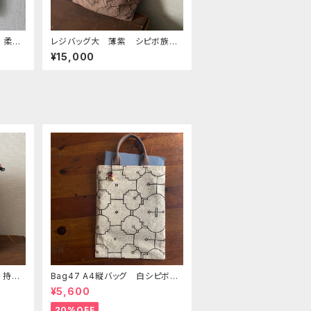
 柔ら
レジバッグ大 薄紫 シピボ族の
m ぺ
泥染め 38cm
¥15,000
 持ち
Bag47 A4縦バッグ 白シピボ模
美大
様 シピボ族の泥染め
¥5,600
ク
20%OFF