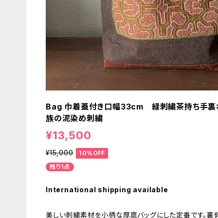
Bag 巾着蓋付き口幅33cm 緑刺繍茶持ち手
族の泥染め刺繍
¥13,500
¥15,000
10%OFF
残り1点
International shipping available
美しい刺繍素材を小柄な厚底バッグにした定番です。裏