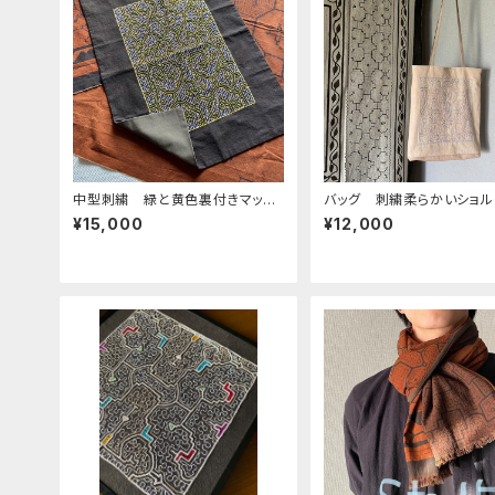
中型刺繍 緑と黄色裏付きマッ
バッグ 刺繍柔らかいショ
ト 額装、タペストリー シピボ族
シャーベットぴんく シピボ
¥15,000
¥12,000
の手刺繍特注サイズ
染め