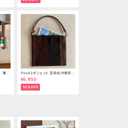
き 薄い
Pos62ポシェット 泥染め渋焦茶フ
の手刺
ァスナーポーチ 20x18cm 渋い
¥5,850
泥染めアレンジ 男性用小物入
れ 暇の付け替え可能
10%OFF