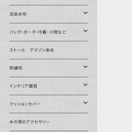
泥染め布
大判布150-特大250cm ベッドカバ
バッグ・ポーチ・巾着・小物など
ー
バッグ
ストール アマゾン染め
〜155cm
中型布 30-90cm
草木染めと泥染め
ポシェット・ポーチ・巾着
刺繍布
〜180cm
80-90-
小型布 コースター・カフェマット・ポ
帆布の泥染め
ットマット
ポシェット・ショルダー
パッチワーク
大判刺繍腰巻
インテリア雑貨
〜250cm
-70-
刺繍入り泥染め
小型マット（正方形）
ポーチ・丸ポーチ・クラッチバッグ
細長布 ロング テーブルランナー
その他
大判泥染め刺繍
額装・木枠・パネル
クッションカバー
-60-
小型マット（長方形）
巾着
ブックカバー
小型・中型刺繍雑貨
テーブルコーディネート
小さめ 35cmより
木の実のアクセサリー
30-50