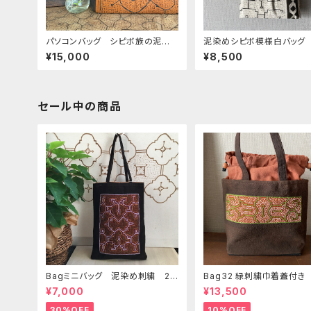
パソコンバッグ シピボ族の泥染
泥染めシピボ模様白バッグ
めを手縫いキルト 本革の持ち手
かいアナコンダ白 31x32c
¥15,000
¥8,500
たんこシピボバッグ
セール中の商品
Bagミニバッグ 泥染め刺繍 20
Bag32 緑刺繍巾着蓋付き
x28cm iPadケース お出かけバ
手裏泥染め無地 巾着蓋奄
¥7,000
¥13,500
ッグ 先住民族 工芸 手刺繍 S
島の車輪梅色 シピボバッ
hipibo bag 手仕事
30%OFF
10%OFF