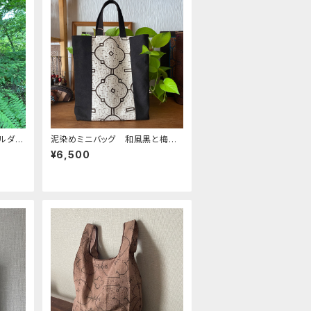
ョルダー
泥染めミニバッグ 和風黒と梅
ンバッ
シピボ族の泥染め オリジナルバ
¥6,500
ッグ A4幅