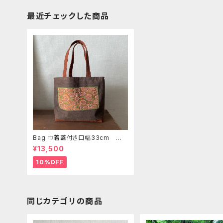
最近チェックした商品
Bag 巾着蓋付き口幅33cm 緑
刺繍茶持ち手裏ポケット 南米ア
¥13,500
マゾンシピボ族の泥染め刺繍
10%OFF
同じカテゴリの商品