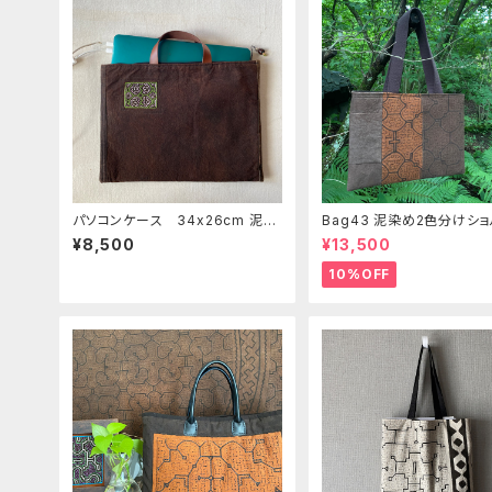
パソコンケース 34x26cm 泥染
Bag43 泥染め2色分けシ
め緑刺繍 シピボ族の泥染め クラ
バッグ 37x27cm パソコ
¥8,500
¥13,500
ッチバッグ11
グ シピボ族の泥染め
10%OFF