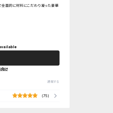
で全面的に材料にこだわり凝った豪華
available
方向け
通報する
(75)