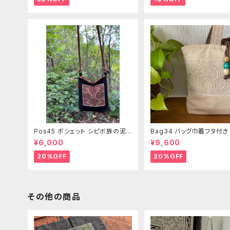
Pos45 ポシェット シピボ族の泥
Bag34 バッグ巾着フタ付
染め刺繍のショルダー
ピンク系ベージュ シピボ族
¥6,000
¥9,600
繍シャーベットカラー
20%OFF
20%OFF
その他の商品