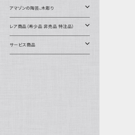
カードケース
コースター
40〜43cm
アマゾンの陶芸、木彫り
カフェマット
45cmx45cm
素焼きの器、動物たち
レア商品（希少品 非売品 特注品）
ティッシュケースカバー
大きめ 50cmx50cm
木彫りのアルマジロ、動物たち
泥染め布途中図
サービス商品
のれん、カーテン
座布団サイズ 60cm
泥付きの布
SALE
刺繍入りなど
泥染め特別な色
REUSE
REMAKE