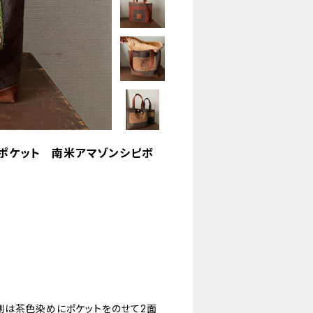
裏ポケット 南米アマゾンシピボ
側は茶色染めにポケットをのせて2面