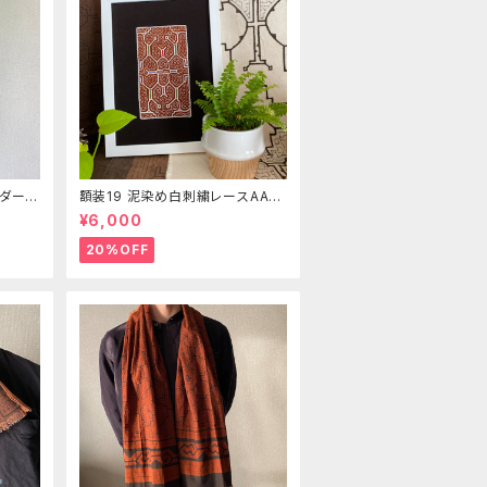
ルダー
額装19 泥染め白刺繍レースAAA
族の泥
シピボ族の泥染め インテリア雑
¥6,000
貨 ペルーアマゾン先住民族の工
芸 フリーハンドの模様
20%OFF