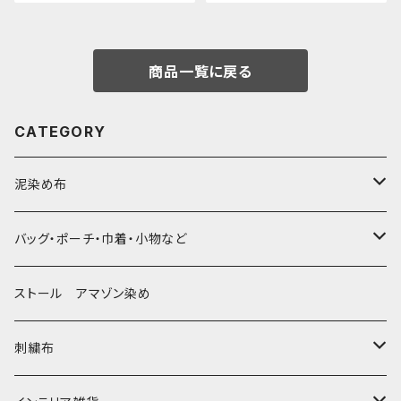
商品一覧に戻る
CATEGORY
泥染め布
大判布150-特大250cm ベッドカバー
バッグ・ポーチ・巾着・小物など
〜155cm
中型布 30-90cm
バッグ
ストール アマゾン染め
〜180cm
80-90-
草木染めと泥染め
小型布 コースター・カフェマット・ポットマット
ポシェット・ポーチ・巾着
刺繍布
〜250cm
-70-
帆布の泥染め
小型マット（正方形）
ポシェット・ショルダー