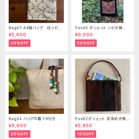
Bag47 A4縦バッグ 白シピボ
Pos45 ポシェット シピボ族の
模様 シピボ族の泥染め
泥染め刺繍のショルダー
¥5,600
¥6,000
20%OFF
20%OFF
Bag34 バッグ巾着フタ付き 薄
Pos62ポシェット 泥染め渋焦茶
いピンク系ベージュ シピボ族の
ファスナーポーチ 20x18cm
¥9,600
¥5,850
手刺繍シャーベットカラー
渋い泥染めアレンジ 男性用小
物入れ 暇の付け替え可能
20%OFF
10%OFF