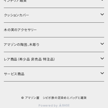
細長布 ロング テーブルランナー
パッチワーク
大判刺繍腰巻
インテリア雑貨
-60-
刺繍入り泥染め
小型マット（長方形）
ポーチ・丸ポーチ・クラッチバッグ
その他
大判泥染め刺繍
額装・木枠・パネル
クッションカバー
30-50
巾着
ブックカバー
小型・中型刺繍雑貨
テーブルコーディネート
小さめ 35cmより
木の実のアクセサリー
カードケース
コースター
40〜43cm
アマゾンの陶芸、木彫り
カフェマット
45cmx45cm
素焼きの器、動物たち
レア商品（希少品 非売品 特注品）
ティッシュケースカバー
大きめ 50cmx50cm
木彫りのアルマジロ、動物たち
泥染め布途中図
サービス商品
のれん、カーテン
座布団サイズ 60cm
泥付きの布
SALE
© アマゾン屋 シピボ族の泥染めとバッグと雑貨
刺繍入りなど
泥染め特別な色
REUSE
Powered by