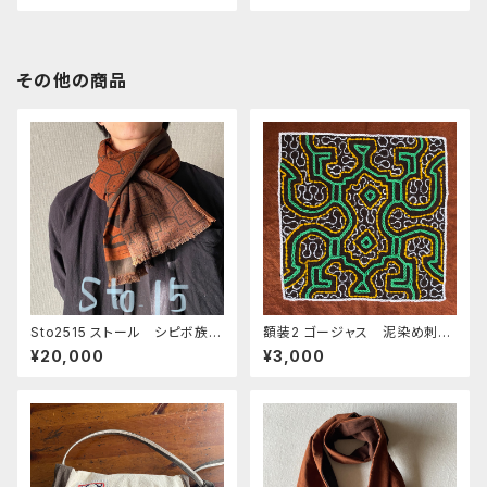
その他の商品
Sto2515 ストール シピボ族の
額装2 ゴージャス 泥染め刺繍
泥染め 奄美の泥染めコラボ 1
フレーム入り シピボ族の泥染
¥20,000
¥3,000
60x40
め刺繍 アマゾン先住民族の工
芸 インテリア雑貨