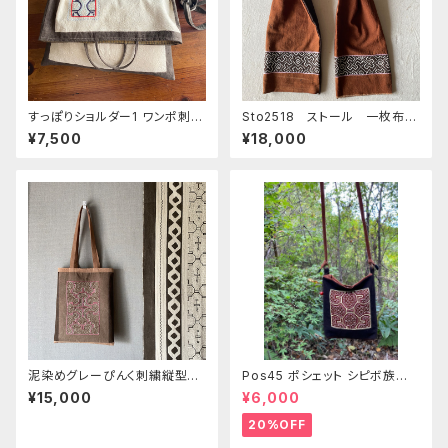
すっぽりショルダー1 ワンポ刺繍
Sto2518 ストール 一枚布の
白 シピボ族の泥染め
両サイドに刺繍 裏側アマゾン
¥7,500
¥18,000
の泥染め黒と焦茶 １５０x１７
cm
泥染めグレーぴんく刺繍縦型シ
Pos45 ポシェット シピボ族の
ョルダー 30x39cm シピボ族
泥染め刺繍のショルダー
¥15,000
¥6,000
の泥染め 先住民族 民藝
20%OFF