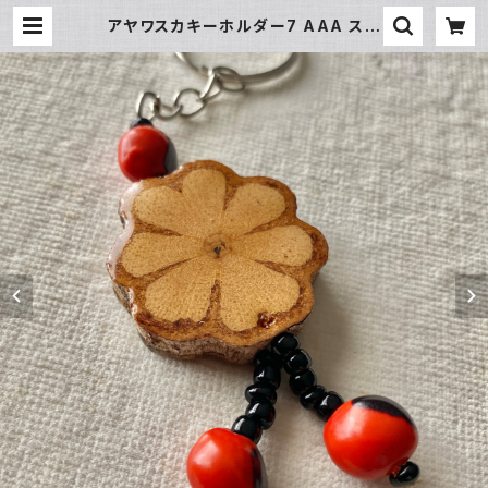
アヤワスカキーホルダー7 AAA スピ
リチュアル 南米アマゾン シピボ族
| アマゾン屋 シピボ族の泥染めとバ
ッグと雑貨