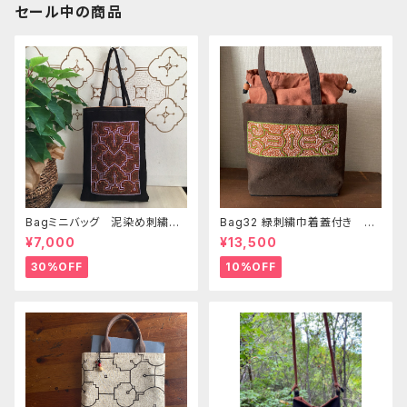
セール中の商品
Bagミニバッグ 泥染め刺繍
Bag32 緑刺繍巾着蓋付き 持
20x28cm iPadケース お出
ち手裏泥染め無地 巾着蓋奄
¥7,000
¥13,500
かけバッグ 先住民族 工芸
美大島の車輪梅色 シピボバッ
手刺繍 Shipibo bag 手仕事
ク
30%OFF
10%OFF