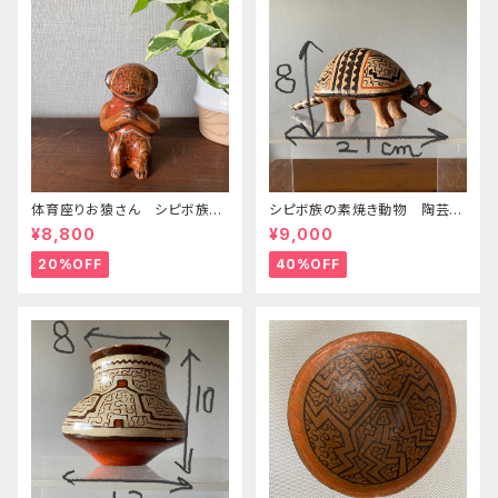
体育座りお猿さん シピボ族の
シピボ族の素焼き動物 陶芸
焼き物 高さ11cm尻尾の先ま
アルマジロ
¥8,800
¥9,000
での奥行き11cm位
20%OFF
40%OFF