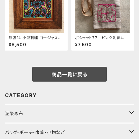
額装14 小型刺繍 ゴージャス黄
ポシェット77 ピンク刺繍4ポ
緑とブルー 流木フレームシピ
ケット付き 16.50x22cm フ
¥8,500
¥7,500
ボ族の泥染めと手刺繍 エスニ
ァスナー草木染めパッチワー
ック風インテリア雑貨
ク シピボ族の手刺繍 縦長ポ
シェット
商品一覧に戻る
CATEGORY
泥染め布
大判布150-特大250cm ベッドカバー
バッグ・ポーチ・巾着・小物など