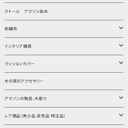
〜155cm
中型布 30-90cm
バッグ
ストール アマゾン染め
〜180cm
80-90-
草木染めと泥染め
小型布 コースター・カフェマット・ポットマット
ポシェット・ポーチ・巾着
刺繍布
〜250cm
-70-
帆布の泥染め
小型マット（正方形）
ポシェット・ショルダー
細長布 ロング テーブルランナー
パッチワーク
大判刺繍腰巻
インテリア雑貨
-60-
刺繍入り泥染め
小型マット（長方形）
ポーチ・丸ポーチ・クラッチバッグ
その他
大判泥染め刺繍
額装・木枠・パネル
クッションカバー
30-50
巾着
ブックカバー
小型・中型刺繍雑貨
テーブルコーディネート
小さめ 35cmより
木の実のアクセサリー
カードケース
コースター
40〜43cm
アマゾンの陶芸、木彫り
カフェマット
45cmx45cm
素焼きの器、動物たち
レア商品（希少品 非売品 特注品）