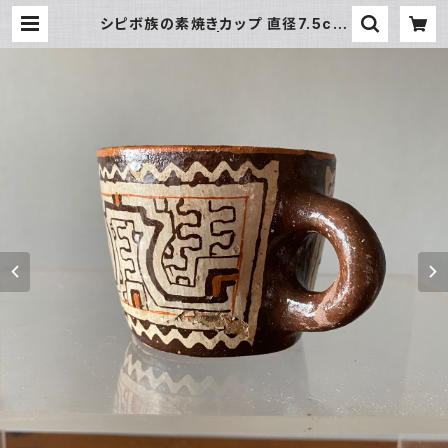
シピボ族の素焼きカップ 直径7.5cm
シピボ族の工芸 | アマゾン屋 シピ
ボ族の泥染めとバッグと雑貨