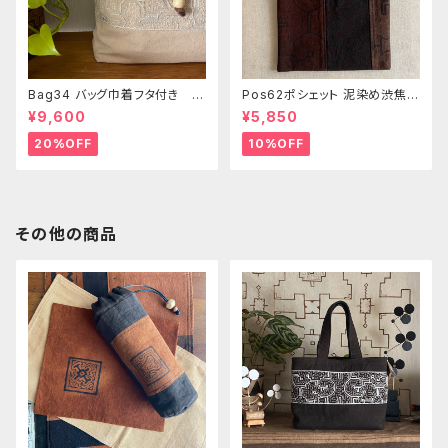
Bag34 バッグ巾着フタ付き 薄
Pos62ポシェット 泥染め渋焦茶
いピンク系ベージュ シピボ族の
ファスナーポーチ 20x18cm
¥9,600
¥5,850
手刺繍シャーベットカラー
渋い泥染めアレンジ 男性用小
物入れ 暇の付け替え可能
20%OFF
10%OFF
その他の商品