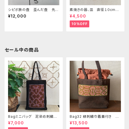
シピボ族の壺 歪んだ壺 先住
素焼きの器、皿 直径１０cmミ
民族の民芸
ニサイズ シピボ族の工芸 先
¥12,000
¥4,500
住民族の工芸 南米アマゾンの
先住民族 素焼きの皿
10%OFF
セール中の商品
Bagミニバッグ 泥染め刺繍
Bag32 緑刺繍巾着蓋付き 持
20x28cm iPadケース お出
ち手裏泥染め無地 巾着蓋奄
¥7,000
¥13,500
かけバッグ 先住民族 工芸
美大島の車輪梅色 シピボバッ