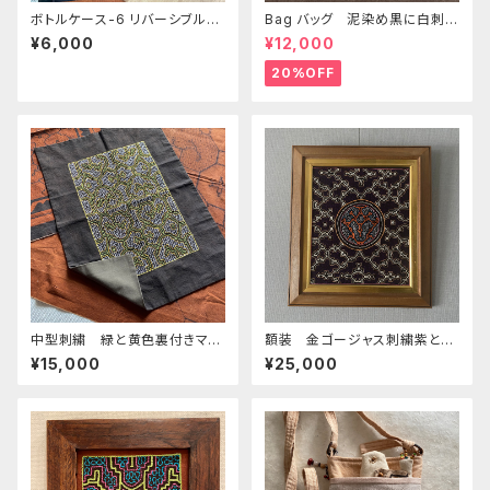
ボトルケース-6 リバーシブル
Bag バッグ 泥染め黒に白刺繍
ワンポ染とシピボ模様 アマゾ
33x21x10 シンプル
¥6,000
¥12,000
ンの泥染め 水筒入れ シピボ
族の泥染め
20%OFF
中型刺繍 緑と黄色裏付きマッ
額装 金ゴージャス刺繍紫とオ
ト 額装、タペストリー シピボ
レンジ シピボ族の刺繍 泥染
¥15,000
¥25,000
族の手刺繍特注サイズ
め 民藝のある暮らし インテ
リア雑貨