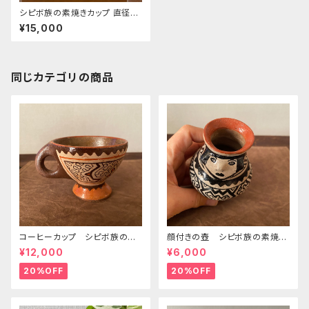
シピボ族の素焼きカップ 直径7.
5cm シピボ族の工芸
¥15,000
同じカテゴリの商品
コーヒーカップ シピボ族の素
顔付きの壺 シピボ族の素焼き
焼きの器 先住民族の工藝 フ
の器 先住民族の工藝 フリー
¥12,000
¥6,000
リーハンドの模様 置き物
ハンドの模様 工藝のある暮ら
し
20%OFF
20%OFF