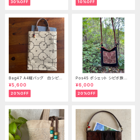
手刺繍 Shipibo bag 手仕事
ク
30%OFF
10%OFF
Bag47 A4縦バッグ 白シピボ
Pos45 ポシェット シピボ族の
模様 シピボ族の泥染め
泥染め刺繍のショルダー
¥5,600
¥6,000
20%OFF
20%OFF